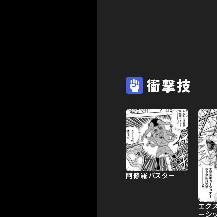
衝撃技
阿修羅バスター
エク
ーシ