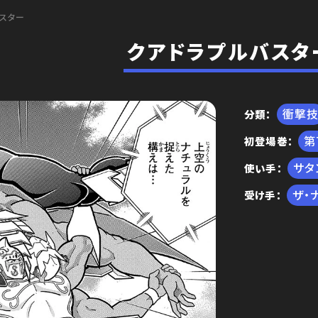
スター
クアドラプルバスタ
衝撃
分類
初登場巻
編
サタ
使い手
ザ・
受け手
王位争奪編