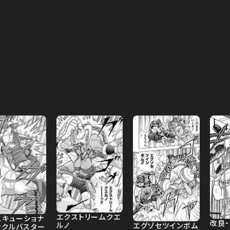
エクストリームクエ
スキューショナ
改良
ルノ
エグゾセツインボム
ックルバスター