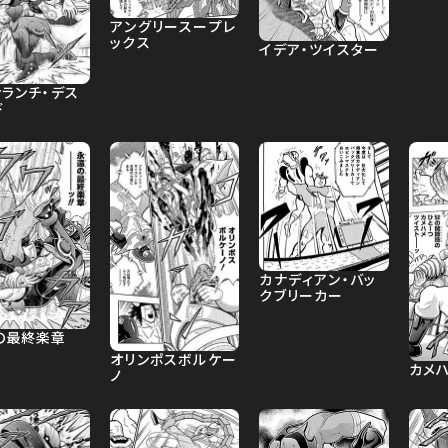
アングリースープレ
ックス
イデア・ツイスター
ァランチ・デス
ド
カナディアン・バッ
クブリーカー
の最終楽章
オリンポスボルケー
カメ
ノ