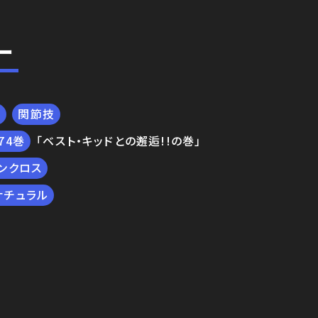
ー
技
関節技
74
「ベスト・キッドとの邂逅!!の巻」
ンクロス
ナチュラル