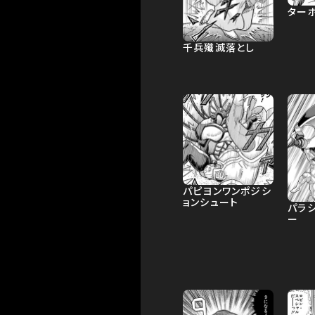
ター
千兵殲滅落とし
パピヨンワンポジシ
ョンシュート
パラ
ー