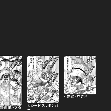
<完武>兜砕き
カシードラルボンバ
・阿修羅バスタ
ー