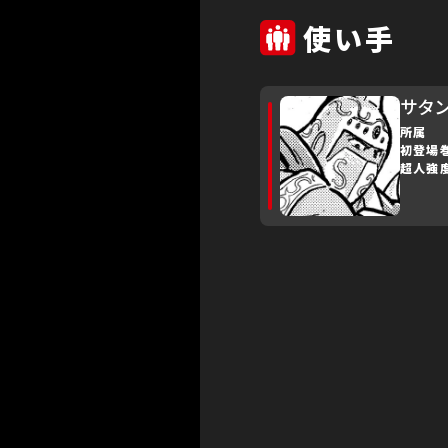
使い手
サタ
所属
初登場
超人強