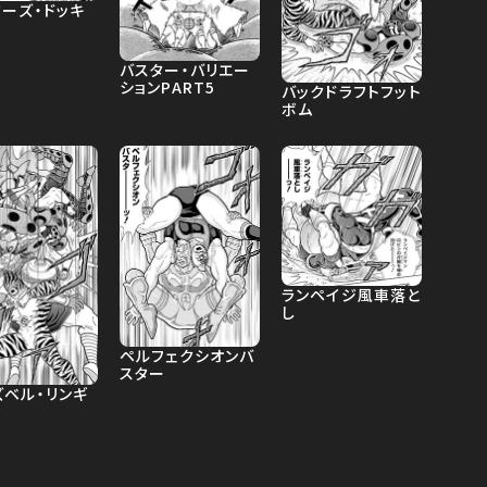
ーズ・ドッキ
バスター・バリエー
ションPART5
バックドラフトフット
ボム
ランペイジ風車落と
し
ペルフェクシオンバ
スター
ズベル・リンギ