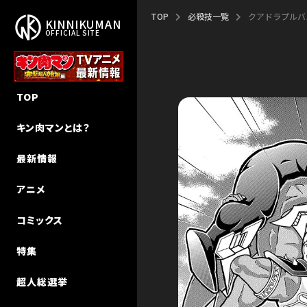
TOP
必殺技一覧
クアドラプルバ
KINNIKUMAN
OFFICIAL SITE
作品概要
新作アニメ「完璧超人始祖編」
新刊
NEW STORY
TOP
作者・ゆでたまご先生
エピソード
キン肉マン
キン肉マンⅡ世 追っかけW連載
キン肉マンとは？
ストーリー
声優キャスト
キン肉マンII世
超人特集
最新情報
超人検索
MUSIC
キン肉マンII世 究極の超人タッグ
インタビュー
アニメ
MUSIC（Season 2）
その他
キン肉マン教室
コミックス
初代アニメ キン⾁マン
特集
初代アニメ キン⾁マン キン⾁星
技検索
超人総選挙