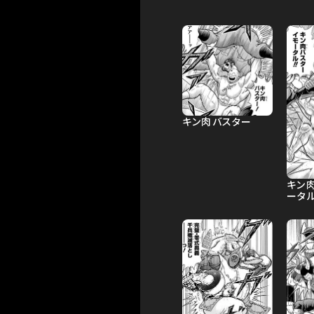
キン肉バスター
キン
ータ