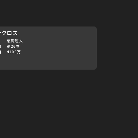
ンクロス
悪魔超人
巻
第26巻
度
4100万