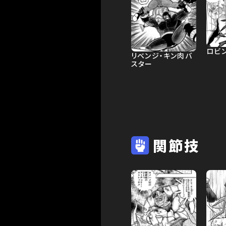
ロビ
リベンジ・キン肉バ
スター
関節技