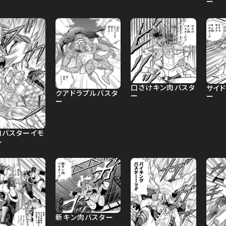
ー
口さけキン肉バスタ
サイ
クアドラプルバスタ
ー
ー
ー
肉バスターイモ
ル
新キン肉バスター