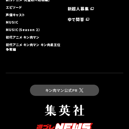
エピソード
新超人募集
声優キャスト
ゆで問答
MUSIC
MUSIC（Season 2）
初代アニメ キン⾁マン
初代アニメ キン⾁マン キン⾁星王位
争奪編
キン肉マン公式PR
最新コミックス
キン肉マン 第93巻