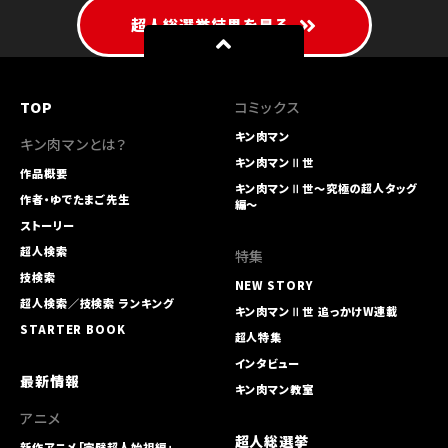
超人総選挙結果を見る
TOP
コミックス
キン肉マン
キン肉マンとは？
キン肉マンⅡ世
作品概要
キン肉マンⅡ世～究極の超人タッグ
作者・ゆでたまご先生
編～
ストーリー
超人検索
特集
技検索
NEW STORY
超人検索／技検索 ランキング
キン肉マンⅡ世 追っかけW連載
STARTER BOOK
超人特集
インタビュー
最新情報
キン肉マン教室
アニメ
超人総選挙
新作アニメ「完璧超人始祖編」