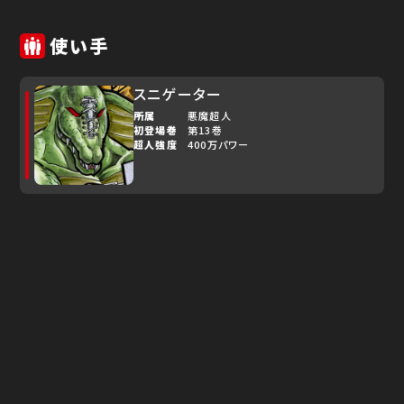
使い手
スニゲーター
所属
悪魔超人
初登場巻
第13巻
超人強度
400万パワー