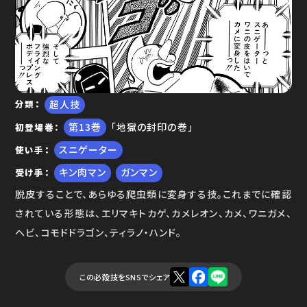
ゆで問答
超人技
分類
13
「地獄の封印の巻」
初登場巻
スニゲーター
使い手
キン肉マン
ガンマン
受け手
脱皮することで、あらゆる爬虫類に変身する技。これまでに確認
されている形態は、エリマキトカゲ、カメレオン、カメ、ワニガメ、
ヘビ、コモドドラゴン、ティラノ・ハンド。
この必殺技をSNSでシェア