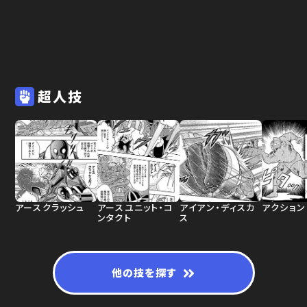
超人技
アースクラッシュ
アースユニット・コ
アイアン・ディスカ
アクション
ンタクト
ス
他の技を探す