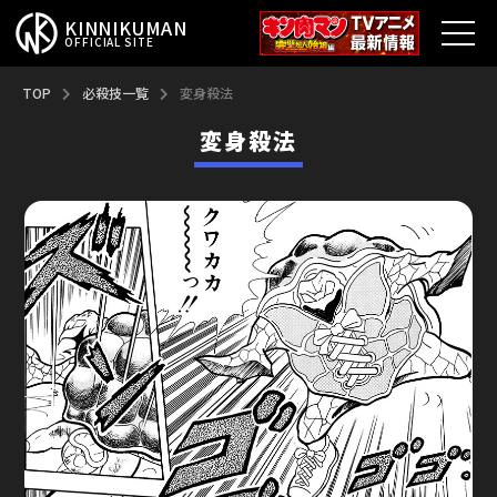
KINNIKUMAN
OFFICIAL SITE
TOP
TOP
必殺技一覧
変身殺法
変身殺法
キン肉マンとは？
最新情報
アニメ
コミックス
特集
超人総選挙
新超人募集