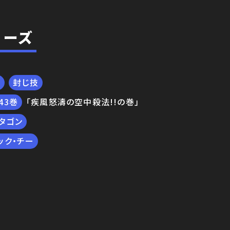
ローズ
技
封じ技
43
「疾風怒濤の空中殺法!!の巻」
タゴン
ック・チー