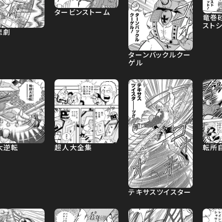
タービンストーム
竜巻
ストシ
悲劇
ターンバックルクー
ゲル
大逆転
超人大全集
転所
テキサスツイスター