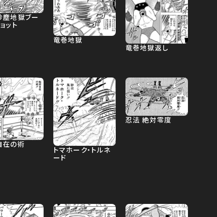
砂塵地獄ブー
ョット
竜巻地獄
竜巻地獄返し
忍法 絶対零度
自在の術
トマホーク・トルネ
ード