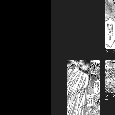
クーラ
シー
ー