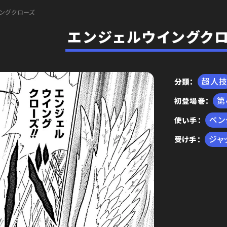
ングクローズ
エンジェルウイングク
超人
分類
初登場巻
編
ペン
使い手
ジャ
受け手
王位争奪編