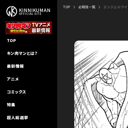
TOP
必殺技一覧
エンジェルウイ
KINNIKUMAN
OFFICIAL SITE
作品概要
新作アニメ「完璧超人始祖編」
新刊
NEW STORY
TOP
作者・ゆでたまご先生
エピソード
キン肉マン
キン肉マンⅡ世 追っかけW連載
キン肉マンとは？
ストーリー
声優キャスト
キン肉マンII世
超人特集
最新情報
超人検索
MUSIC
キン肉マンII世 究極の超人タッグ
インタビュー
アニメ
MUSIC（Season 2）
その他
キン肉マン教室
コミックス
初代アニメ キン⾁マン
特集
初代アニメ キン⾁マン キン⾁星
技検索
超人総選挙