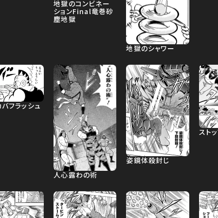
地獄のコンビネー
ションFinal竜巻砂
塵地獄
地獄のシャワー
カバフラッシュ
ストッ
姿鏡体殺封じ
人心露わの術