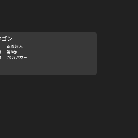
タゴン
正義超人
巻
第8巻
度
70万パワー