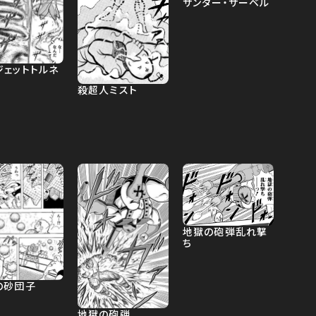
サンダー・サーベル
ジェットトルネ
殺超人ミスト
地獄の砲弾乱れ撃
ち
の砂団子
地獄の砲弾