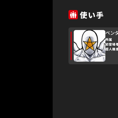
使い手
ペン
所属
初登場
超人強