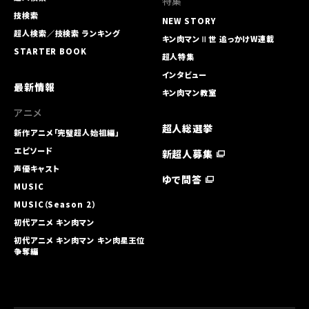
特集
技検索
NEW STORY
超人検索／技検索 ランキング
キン肉マンⅡ世 追っかけW連載
STARTER BOOK
超人特集
インタビュー
最新情報
キン肉マン教室
アニメ
超人総選挙
新作アニメ「完璧超人始祖編」
エピソード
新超人募集
声優キャスト
ゆで問答
MUSIC
MUSIC（Season 2）
初代アニメ キン⾁マン
初代アニメ キン⾁マン キン⾁星王位
争奪編