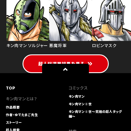
キン肉マン ソルジャー
悪魔将軍
ロビンマスク
超人総選挙結果を見る
TOP
コミックス
キン肉マン
キン肉マンとは？
キン肉マンⅡ世
作品概要
キン肉マンⅡ世～究極の超人タッグ
作者・ゆでたまご先生
編～
ストーリー
超人検索