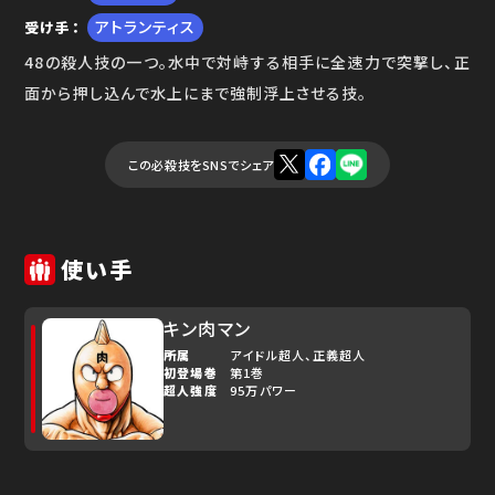
アトランティス
受け手
ゆで問答
48の殺人技の一つ。水中で対峙する相手に全速力で突撃し、正
面から押し込んで水上にまで強制浮上させる技。
この必殺技をSNSでシェア
使い手
キン肉マン
所属
アイドル超人
正義超人
初登場巻
第1巻
超人強度
95万パワー