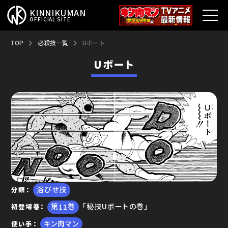
KINNIKUMAN
OFFICIAL SITE
TOP
TOP
必殺技一覧
Uボート
Uボート
キン肉マンとは？
最新情報
アニメ
コミックス
特集
浴びせ技
分類
超人総選挙
11
「秘技Uボートの巻」
初登場巻
キン肉マン
新超人募集
使い手