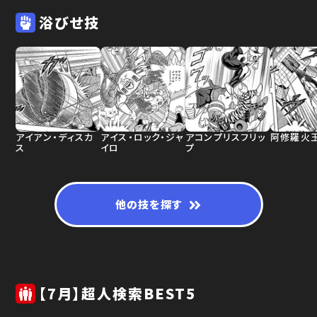
浴びせ技
アイアン・ディスカ
アイス・ロック・ジャ
アコンプリスフリッ
阿修羅火
ス
イロ
プ
他の技を探す
【7月】超人検索BEST5