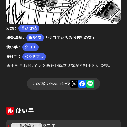
浴びせ技
分類
89
「クロエからの脱皮!!の巻」
初登場巻
クロエ
使い手
ペシミマン
受け手
両手を合わせ、全身を高速回転させながら相手を穿つ技。
この必殺技をSNSでシェア
使い手
クロエ