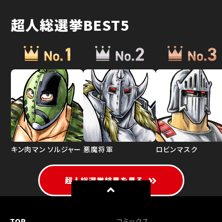
超人総選挙BEST5
キン肉マン ソルジャー
悪魔将軍
ロビンマスク
超人総選挙結果を見る
TOP
コミックス