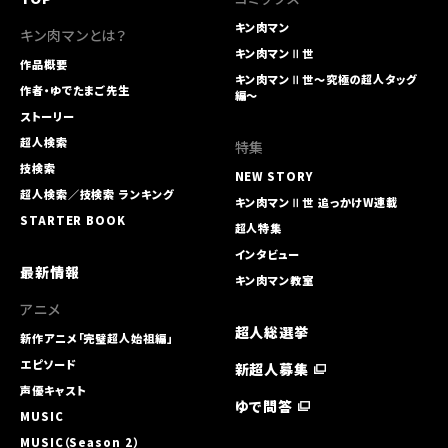
キン肉マン
キン肉マンとは？
キン肉マンⅡ世
作品概要
キン肉マンⅡ世～究極の超人タッグ
作者・ゆでたまご先生
編～
ストーリー
超人検索
特集
技検索
NEW STORY
超人検索／技検索 ランキング
キン肉マンⅡ世 追っかけW連載
STARTER BOOK
超人特集
インタビュー
最新情報
キン肉マン教室
アニメ
超人総選挙
新作アニメ「完璧超人始祖編」
エピソード
新超人募集
声優キャスト
ゆで問答
MUSIC
MUSIC（Season 2）