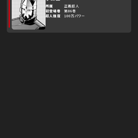
所属
正義超人
初登場巻
第86巻
超人強度
100万パワー