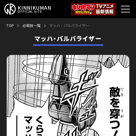
KINNIKUMAN
OFFICIAL SITE
TOP
TOP
必殺技一覧
マッハ・パルバライザー
マッハ・パルバライザー
キン肉マンとは？
最新情報
アニメ
コミックス
特集
超人総選挙
新超人募集