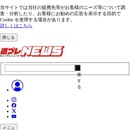
当サイトでは当社の提携先等がお客様のニーズ等について調
査・分析したり、お客様にお勧めの広告を表⽰する⽬的で
Cookie を使⽤する場合があります。
詳しくはこちら
閉じる
検
索
す
る
メニュ