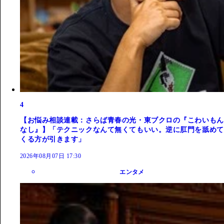
4
【お悩み相談連載：さらば青春の光・東ブクロの『こわいもん
なし』】「テクニックなんて無くてもいい。逆に肛門を舐めて
くる方が引きます」
2026年08月07日 17:30
エンタメ