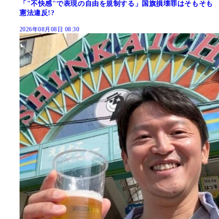
「"不快感"で表現の自由を規制する」国旗損壊罪はそもそも
憲法違反!?
2026年08月08日 08:30