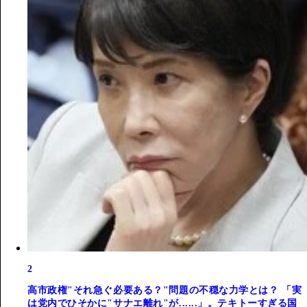
2
高市政権"それ急ぐ必要ある？"問題の不穏な力学とは？ 「実
は党内でひそかに"サナエ離れ"が......」。テキトーすぎる国