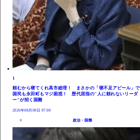
1
頼むから寝てくれ高市総理！ まさかの「寝不足アピール」で
国民も永田町もマジ困惑！ 歴代屈指の"人に頼れないリーダ
ー"が招く国難
2026年08月09日 07:00
政治・国際