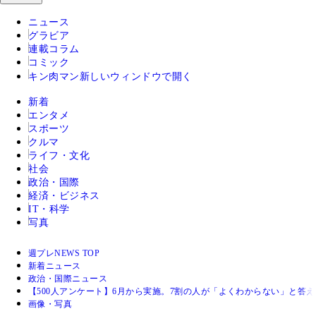
ニュース
グラビア
連載コラム
コミック
キン肉マン
新しいウィンドウで開く
新着
エンタメ
スポーツ
クルマ
ライフ・文化
社会
政治・国際
経済・ビジネス
IT・科学
写真
週プレNEWS TOP
新着ニュース
政治・国際ニュース
【500人アンケート】6月から実施。7割の人が「よくわからない」と答
画像・写真