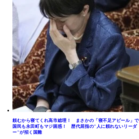
頼むから寝てくれ高市総理！ まさかの「寝不足アピール」で
国民も永田町もマジ困惑！ 歴代屈指の"人に頼れないリーダ
ー"が招く国難