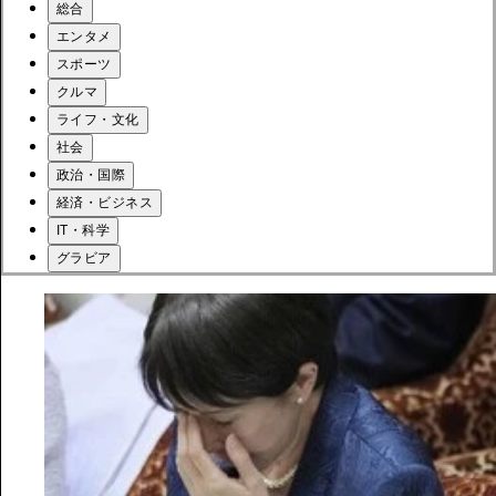
総合
エンタメ
スポーツ
クルマ
ライフ・文化
社会
政治・国際
経済・ビジネス
IT・科学
グラビア