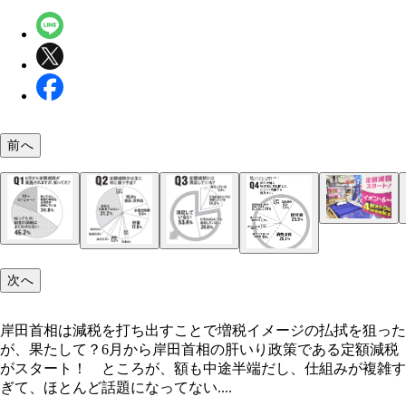
前へ
イオンでは定額減税をきっかけにセールを開始。減
に合わせて、寝具やテレビを割引して4万円均一で
次へ
る。このほか、デパートでもセールが開催された
岸田首相は減税を打ち出すことで増税イメージの払拭を狙った
が、果たして？6月から岸田首相の肝いり政策である定額減税
20代～60代の男性、各世代100人ずつから回答を得
がスタート！ ところが、額も中途半端だし、仕組みが複雑す
果の数字は小数点第2位を四捨五入したので、すべ
ぎて、ほとんど話題になってない....
31.2％の人が「減税の対象者ではない」と答えたが
合わせても100％とならない場合がある