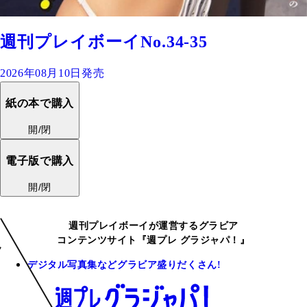
週刊プレイボーイNo.34-35
2026年08月10日発売
紙の本で購入
開/閉
電子版で購入
開/閉
週刊プレイボーイが運営するグラビア
コンテンツサイト『週プレ グラジャパ！』
デジタル写真集などグラビア盛りだくさん!