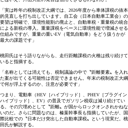
「実は昨年の税制改正大綱では、2026年度から車体課税の抜本
的見直しを打ち出しています。自工会（日本自動車工業会）の
要望は明確で、環境性能割の廃止と、自動車税・重量税の統合
による新税の導入。重量課税をベースに環境性能で増減させる
仕組みですが、重量の重いEV（電気自動車）をどう扱うかが
最大の課題です」
桃田氏はそう語りながらも、走行距離課税の火種は残り続けて
いると指摘する。
「名称としては消えても、税制議論の中で〝距離要素〟を入れ
た案が出てくる可能性は否定できません。年末の税制改正大綱
で何が浮上するのか、注意が必要です」
つまり、電動車（HEV［ハイブリッド］、PHEV［プラグイン
ハイブリッド］、EV）の普及でガソリン税収は減り続けてい
る。その穴埋めとして〝距離〟が国からロックオンされかねな
いのだ。さらに問題なのは、榛葉幹事長も指摘していたが、国
際比較での〝日本だけ突出した自動車課税〟という現実だ。桃
田氏が解説する。