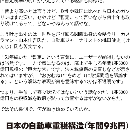
旧暫定税率の廃止が予定されている軽油も同様だ。
「昔より高いとは言うけど、欧州や韓国に比べたら日本のガソ
リンはまだ安い。せやけど〝暫定〟って言いながら何十年も取
り続けてるって、どないやねんって話やな」
こう吐き出すのは、世界を飛び回る関西出身の金髪ラリーカメ
ラマン・山本佳吾氏だ。自動車ジャーナリストの桃田健史（け
んじ）氏も苦笑する。
「51年続いた〝暫定〟という言葉に、ユーザーが納得しないの
は当然です。一方で気になるのは、廃止で生じる年間1兆5000
億円規模の〝巨大な穴〟です。法人税優遇の見直しなどが示さ
れてはいますが、〝おおむね1年をめど（に財源問題を議論す
る）〟という曖昧な表現が何を意味するのかは不透明です」
つまり、手放しで喜ぶ状況ではないという話なのだ。1兆5000
億円もの税収減を政府が黙って放置するはずがないからだ。
ではその裏側で、何が動き始めているのか。