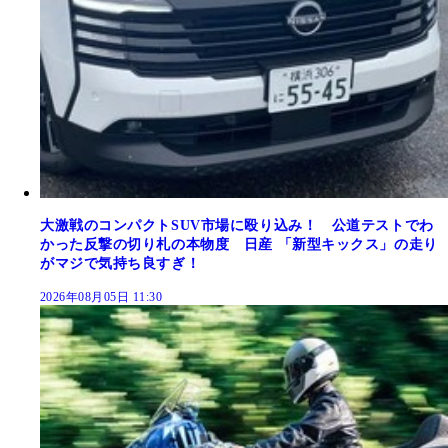
大激戦のコンパクトSUV市場に殴り込み！ 公道テストでわ
かった反撃の切り札の本物度 日産 「新型キックス」の走り
がマジで気持ち良すぎ！
2026年08月05日 11:30