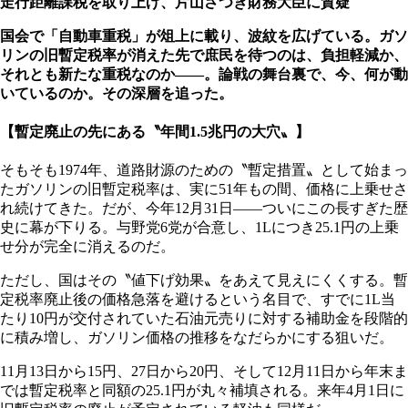
走行距離課税を取り上げ、片山さつき財務大臣に質疑
国会で「自動車重税」が俎上に載り、波紋を広げている。ガソ
リンの旧暫定税率が消えた先で庶民を待つのは、負担軽減か、
それとも新たな重税なのか――。論戦の舞台裏で、今、何が動
いているのか。その深層を追った。
【暫定廃止の先にある〝年間1.5兆円の大穴〟】
そもそも1974年、道路財源のための〝暫定措置〟として始まっ
たガソリンの旧暫定税率は、実に51年もの間、価格に上乗せさ
れ続けてきた。だが、今年12月31日――ついにこの長すぎた歴
史に幕が下りる。与野党6党が合意し、1Lにつき25.1円の上乗
せ分が完全に消えるのだ。
ただし、国はその〝値下げ効果〟をあえて見えにくくする。暫
定税率廃止後の価格急落を避けるという名目で、すでに1L当
たり10円が交付されていた石油元売りに対する補助金を段階的
に積み増し、ガソリン価格の推移をなだらかにする狙いだ。
11月13日から15円、27日から20円、そして12月11日から年末ま
では暫定税率と同額の25.1円が丸々補填される。来年4月1日に