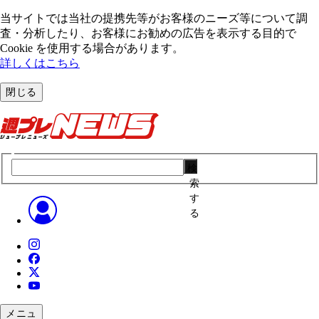
当サイトでは当社の提携先等がお客様のニーズ等について調
査・分析したり、お客様にお勧めの広告を表⽰する⽬的で
Cookie を使⽤する場合があります。
詳しくはこちら
閉じる
検
索
す
る
メニュ