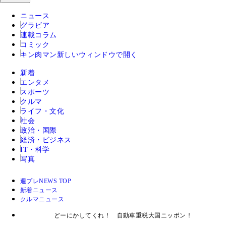
ニュース
グラビア
連載コラム
コミック
キン肉マン
新しいウィンドウで開く
新着
エンタメ
スポーツ
クルマ
ライフ・文化
社会
政治・国際
経済・ビジネス
IT・科学
写真
週プレNEWS TOP
新着ニュース
クルマニュース
どーにかしてくれ！ 自動車重税大国ニッポン！