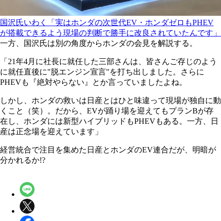
国沢氏いわく「実はホンダの次世代EV・ホンダゼロもPHEV
が搭載できるよう現場の判断で勝手に改良されていたんです」
一方、国沢氏は別の角度からホンダの会見を解説する。
「21年4月に社長に就任した三部さんは、皆さんご存じのよう
に就任直後に"脱エンジン宣言"を打ち出しました。さらに
PHEVも『絶対やらない』とか言っていましたよね。
しかし、ホンダの救いは日産とはひと味違って現場が独自に動
くこと（笑）。だから、EVが踊り場を迎えてもプランBが存
在し、ホンダには新型ハイブリッドもPHEVもある。一方、日
産は正念場を迎えています」
経営統合で注目を集めた日産とホンダのEV連合だが、明暗が
分かれるか!?