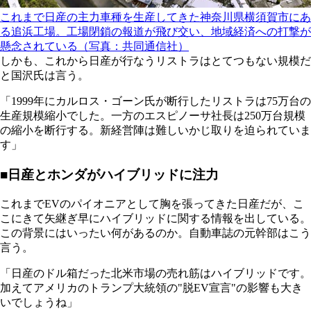
これまで日産の主力車種を生産してきた神奈川県横須賀市にあ
る追浜工場。工場閉鎖の報道が飛び交い、地域経済への打撃が
懸念されている（写真：共同通信社）
しかも、これから日産が行なうリストラはとてつもない規模だ
と国沢氏は言う。
「1999年にカルロス・ゴーン氏が断行したリストラは75万台の
生産規模縮小でした。一方のエスピノーサ社長は250万台規模
の縮小を断行する。新経営陣は難しいかじ取りを迫られていま
す」
■日産とホンダがハイブリッドに注力
これまでEVのパイオニアとして胸を張ってきた日産だが、こ
こにきて矢継ぎ早にハイブリッドに関する情報を出している。
この背景にはいったい何があるのか。自動車誌の元幹部はこう
言う。
「日産のドル箱だった北米市場の売れ筋はハイブリッドです。
加えてアメリカのトランプ大統領の"脱EV宣言"の影響も大き
いでしょうね」