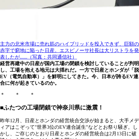
主力の北米市場に売れ筋のハイブリッドを投入できず、巨額の
赤字で窮地に陥った日産。エスピノーサ社長は大リストラを発
表したが......（写真：共同通信社）
経営再建中の日産が国内工場の閉鎖を検討していることが判明
し、工場を抱える地元は大揺れだ。一方で日産とホンダが「脱
EV（電気自動車）」を鮮明にしてきた。今、日本が誇るEV連
合に何が起きているのか。
＊ ＊ ＊
■ふたつの工場閉鎖で神奈川県に激震！
昨年12月、日産とホンダの経営統合交渉が始まると、大手メデ
ィアはこぞって"世界3位のEV連合誕生"などとお祭り騒ぎ。し
かし、ご存じのとおり日産とホンダの経営統合は2月13日に破