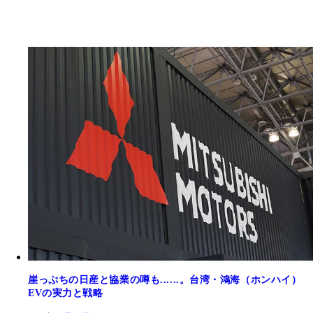
崖っぷちの日産と協業の噂も......。台湾・鴻海（ホンハイ）
EVの実力と戦略