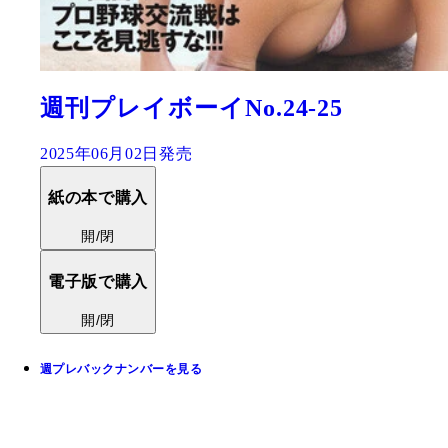
週刊プレイボーイNo.24-25
2025年06月02日発売
紙の本で購入
開/閉
電子版で購入
開/閉
週プレバックナンバーを見る