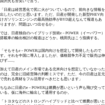
国沢氏も苦笑いで言う。
「日産は経営悪化で尻に火がついているので、前向きな情報を
出したいのだと思います。ただ、日産が開発した新型PHEV向
けガソリンエンジンの最高熱効率がBYD超えなんて報道もあ
りますが、問題はいつ出せるか」
では、日産独自のハイブリッド技術e－POWER（イーパワー）
搭載車の輸出検討の報道はどうか。桃田氏はこう指摘する。
「そもそもe－POWERは国内向けを想定して開発したもので
す。それを中国に導入しましたが、価格競争力不足で販売は伸
びず......。
加えて日産のメイン市場である北米向けを想定していなかった
のは、完全に旧経営陣の判断ミスです。ただ、今の日産は足元
で売れる商材をフル活用すべきだとも思います」
ちなみに日産のe－POWERは燃費が悪いという声も飛び交って
いる。仮に海外に輸出して通用するのか。
「トヨタなどのストロングハイブリッドと比べて燃費が悪いと