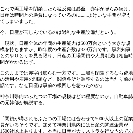
これで両工場を閉鎖したら猛反発は必至。赤字が膨らみ続け、
日産は時間との勝負になっているのに......よけいな手間が増え
てしまいました」
今、日産が苦しんでいるのは過剰な生産設備だという。
「現状、日産全体の年間の生産能力は500万台という大きな規
模を持ちますが、昨年度の生産台数は339万台です。黒岩知事
とのやりとりを見る限り、日産の工場閉鎖や人員削減は相当時
間がかかるはず。
このままでは赤字は膨らむ一方です。工場を閉鎖するなら跡地
の活用や雇用の問題など、関係各所と調整するのは当たり前の
話です。なぜ日産は事前の根回しを怠ったのか」
神奈川県内のふたつの工場の規模はどの程度なのか。自動車誌
の元幹部が解説する。
「閉鎖が噂されるふたつの工場には合わせて5000人以上の従業
員がいるそうです。加えて神奈川県内には日産の関連企業が
1500社以上あります。本当に日産が大リストラを行なうのであ