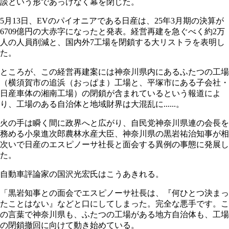
談という形であっけなく幕を閉じた。
5月13日、EVのパイオニアである日産は、25年3月期の決算が
6709億円の大赤字になったと発表。経営再建を急ぐべく約2万
人の人員削減と、国内外7工場を閉鎖する大リストラを表明し
た。
ところが、この経営再建案には神奈川県内にあるふたつの工場
（横須賀市の追浜（おっぱま）工場と、平塚市にある子会社・
日産車体の湘南工場）の閉鎖が含まれているという報道によ
り、工場のある自治体と地域財界は大混乱に......。
火の手は瞬く間に政界へと広がり、自民党神奈川県連の会長を
務める小泉進次郎農林水産大臣、神奈川県の黒岩祐治知事が相
次いで日産のエスピノーサ社長と面会する異例の事態に発展し
た。
自動車評論家の国沢光宏氏はこうあきれる。
「黒岩知事との面会でエスピノーサ社長は、『何ひとつ決まっ
たことはない』などと口にしてしまった。完全な悪手です。こ
の言葉で神奈川県も、ふたつの工場がある地方自治体も、工場
の閉鎖撤回に向けて動き始めている。