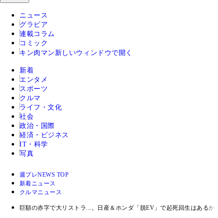
ニュース
グラビア
連載コラム
コミック
キン肉マン
新しいウィンドウで開く
新着
エンタメ
スポーツ
クルマ
ライフ・文化
社会
政治・国際
経済・ビジネス
IT・科学
写真
週プレNEWS TOP
新着ニュース
クルマニュース
巨額の赤字で大リストラ...。日産＆ホンダ「脱EV」で起死回生はあるか!