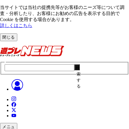
当サイトでは当社の提携先等がお客様のニーズ等について調
査・分析したり、お客様にお勧めの広告を表⽰する⽬的で
Cookie を使⽤する場合があります。
詳しくはこちら
閉じる
検
索
す
る
メニュ