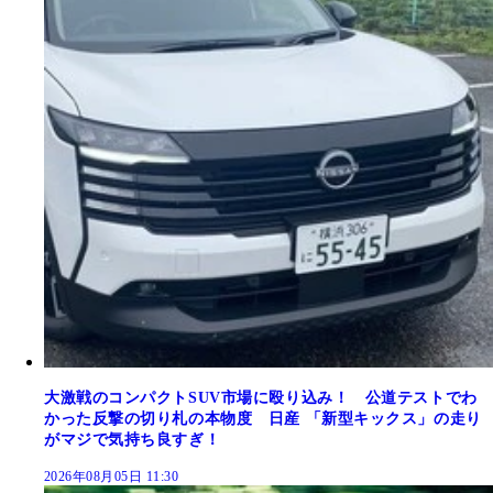
大激戦のコンパクトSUV市場に殴り込み！ 公道テストでわ
かった反撃の切り札の本物度 日産 「新型キックス」の走り
がマジで気持ち良すぎ！
2026年08月05日 11:30