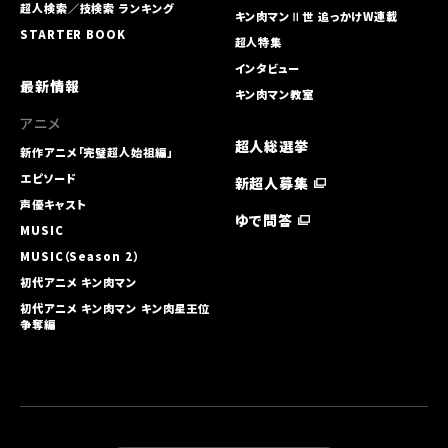
超人検索／技検索 ランキング
キン肉マンⅡ世 追っかけW連載
STARTER BOOK
超人特集
インタビュー
最新情報
キン肉マン教室
アニメ
超人総選挙
新作アニメ「完璧超人始祖編」
エピソード
新超人募集
声優キャスト
ゆで問答
MUSIC
MUSIC（Season 2）
初代アニメ キン⾁マン
初代アニメ キン⾁マン キン⾁星王位
争奪編