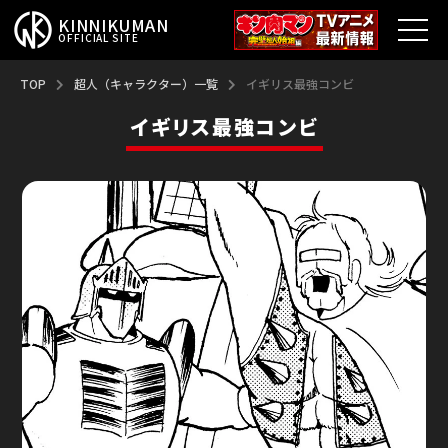
KINNIKUMAN
OFFICIAL SITE
TOP
TOP
超人（キャラクター）一覧
イギリス最強コンビ
イギリス最強コンビ
キン肉マンとは？
最新情報
アニメ
コミックス
特集
超人総選挙
新超人募集