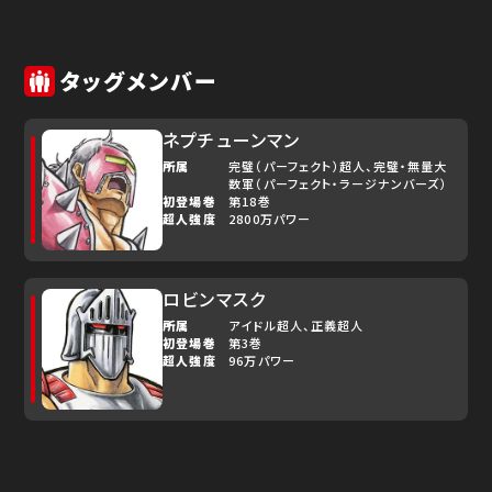
タッグメンバー
ネプチューンマン
所属
完璧（パーフェクト）超人
完璧・無量大
数軍（パーフェクト・ラージナンバーズ）
初登場巻
第18巻
超人強度
2800万パワー
ロビンマスク
所属
アイドル超人
正義超人
初登場巻
第3巻
超人強度
96万パワー