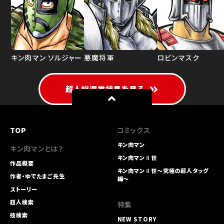
キン肉マン ソルジャー
悪魔将軍
ロビンマスク
超人総選挙結果を見る
TOP
コミックス
キン肉マン
キン肉マンとは？
キン肉マンⅡ世
作品概要
キン肉マンⅡ世～究極の超人タッグ
作者・ゆでたまご先生
編～
ストーリー
超人検索
特集
技検索
NEW STORY