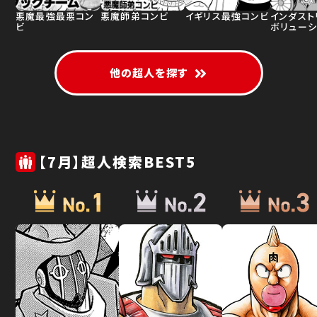
悪魔最強最悪コン
悪魔師弟コンビ
イギリス最強コンビ
インダスト
ビ
ボリューシ
他の超人を探す
【7月】超人検索BEST5