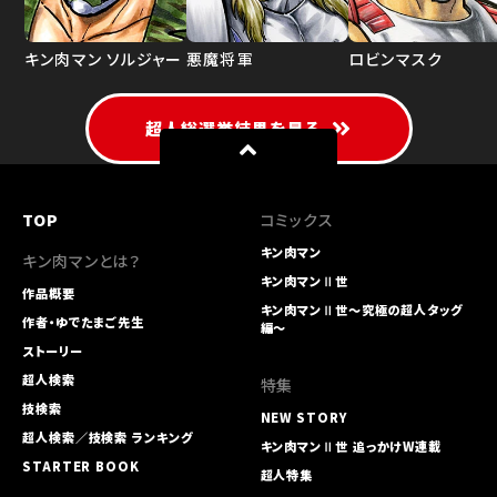
キン肉マン ソルジャー
悪魔将軍
ロビンマスク
超人総選挙結果を見る
TOP
コミックス
キン肉マン
キン肉マンとは？
キン肉マンⅡ世
作品概要
キン肉マンⅡ世～究極の超人タッグ
作者・ゆでたまご先生
編～
ストーリー
超人検索
特集
技検索
NEW STORY
超人検索／技検索 ランキング
キン肉マンⅡ世 追っかけW連載
STARTER BOOK
超人特集