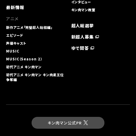
インタビュー
最新情報
キン肉マン教室
アニメ
超人総選挙
新作アニメ「完璧超人始祖編」
エピソード
新超人募集
声優キャスト
ゆで問答
MUSIC
MUSIC（Season 2）
初代アニメ キン⾁マン
初代アニメ キン⾁マン キン⾁星王位
争奪編
キン肉マン公式PR