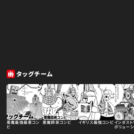
タッグチーム
悪魔最強最悪コン
悪魔師弟コンビ
イギリス最強コンビ
インダスト
ビ
ボリューシ