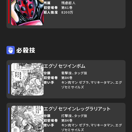
所属
残虐超人
初登場巻
第61巻
超人強度
8200万
必殺技
エグゾセツインボム
分類
衝撃技
タッグ技
初登場巻
第84巻
使い手
キン肉マン ゼブラ
マリキータマン
エグ
ゾセミサイルズ
エグゾセツインレッグラリアット
分類
打撃技
タッグ技
初登場巻
第84巻
使い手
キン肉マン ゼブラ
マリキータマン
エグ
ゾセミサイルズ