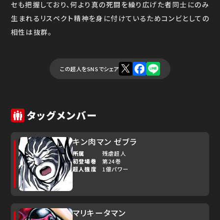
セも把握しており、何より真の死闘を繰り広げた者同士にのみ
生まれるリスペクト精神を身に付けているためコンビとしての
相性は抜群。
この超人をSNSでシェア
タッグメンバー
キン肉マン ゼブラ
所属
残虐超人
初登場巻
第24巻
超人強度
1億パワー
マリキータマン