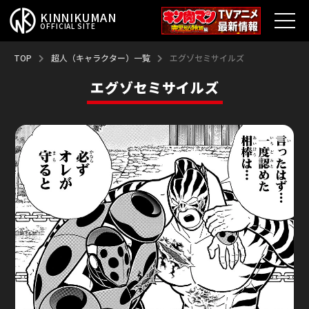
KINNIKUMAN
OFFICIAL SITE
TOP
TOP
超人（キャラクター）一覧
エグゾセミサイルズ
エグゾセミサイルズ
キン肉マンとは？
最新情報
アニメ
コミックス
特集
超人総選挙
新超人募集