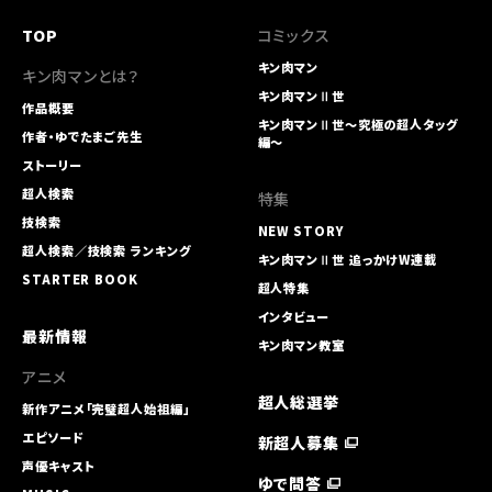
TOP
コミックス
キン肉マン
キン肉マンとは？
キン肉マンⅡ世
作品概要
キン肉マンⅡ世～究極の超人タッグ
作者・ゆでたまご先生
編～
ストーリー
超人検索
特集
技検索
NEW STORY
超人検索／技検索 ランキング
キン肉マンⅡ世 追っかけW連載
STARTER BOOK
超人特集
インタビュー
最新情報
キン肉マン教室
アニメ
超人総選挙
新作アニメ「完璧超人始祖編」
エピソード
新超人募集
声優キャスト
ゆで問答