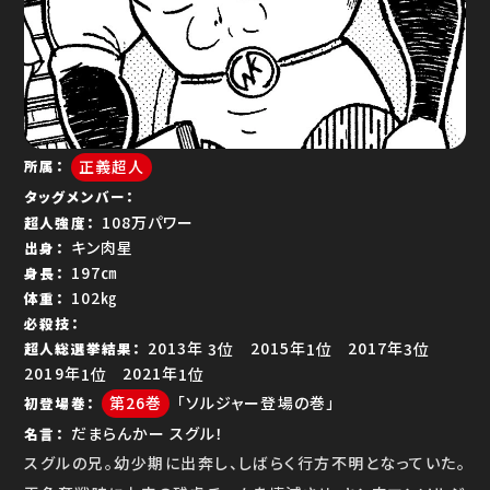
ゆで問答
正義超人
所属
タッグメンバー
108万パワー
超人強度
キン肉星
出身
197㎝
身長
102㎏
体重
必殺技
3位
1位
3位
超人総選挙結果
1位
1位
26
「ソルジャー登場の巻」
初登場巻
だまらんかー スグル！
名言
スグルの兄。幼少期に出奔し、しばらく行方不明となっていた。