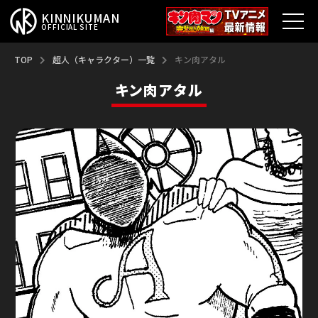
KINNIKUMAN
OFFICIAL SITE
TOP
TOP
超人（キャラクター）一覧
キン肉アタル
キン肉アタル
キン肉マンとは？
最新情報
アニメ
コミックス
特集
超人総選挙
新超人募集