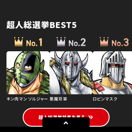
超人総選挙BEST5
キン肉マン ソルジャー
悪魔将軍
ロビンマスク
超人総選挙結果を見る