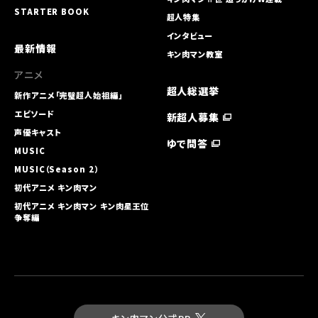
STARTER BOOK
超人特集
インタビュー
最新情報
キン肉マン教室
アニメ
超人総選挙
新作アニメ「完璧超人始祖編」
エピソード
新超人募集
声優キャスト
ゆで問答
MUSIC
MUSIC（Season 2）
初代アニメ キン⾁マン
初代アニメ キン⾁マン キン⾁星王位
争奪編