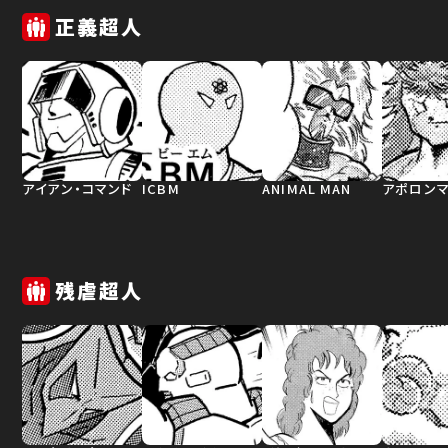
正義超人
アイアン・コマンド
ICBM
ANIMAL MAN
アポロン
残虐超人