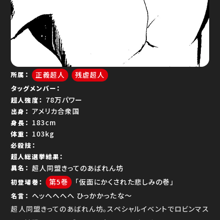
ゆで問答
正義超人
残虐超人
所属
タッグメンバー
78万パワー
超人強度
アメリカ合衆国
出身
183cm
身長
103kg
体重
必殺技
超人総選挙結果
超人同盟きってのあばれん坊
異名
5
「仮面にかくされた悲しみの巻」
初登場巻
へッへへへへ ひっかかったな～
名言
超人同盟きってのあばれん坊。スペシャルイベントでロビンマス