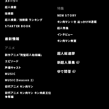
ストーリー
超人検索
特集
技検索
NEW STORY
超人検索／技検索 ランキング
キン肉マンⅡ世 追っかけW連載
STARTER BOOK
超人特集
インタビュー
最新情報
キン肉マン教室
アニメ
超人総選挙
新作アニメ「完璧超人始祖編」
エピソード
新超人募集
声優キャスト
ゆで問答
MUSIC
MUSIC（Season 2）
初代アニメ キン⾁マン
初代アニメ キン⾁マン キン⾁星王位
争奪編