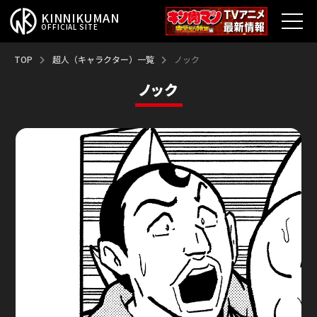
KINNIKUMAN
OFFICIAL SITE
TOP
TOP
超人（キャラクター）一覧
ノック
ノック
キン肉マンとは？
最新情報
アニメ
コミックス
特集
超人総選挙
新超人募集