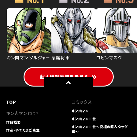
キン肉マン ソルジャー
悪魔将軍
ロビンマスク
超人総選挙結果を見る
TOP
コミックス
キン肉マン
キン肉マンとは？
キン肉マンⅡ世
作品概要
キン肉マンⅡ世～究極の超人タッグ
作者・ゆでたまご先生
編～