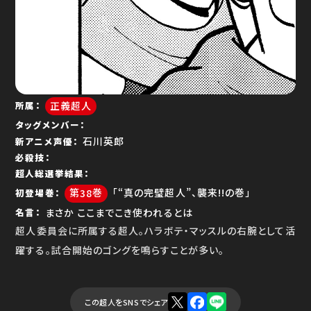
ゆで問答
正義超人
所属
タッグメンバー
石川英郎
新アニメ声優
必殺技
超人総選挙結果
38
「“真の完璧超人”、襲来!!の巻」
初登場巻
まさか ここまでこき使われるとは
名言
超人委員会に所属する超人。ハラボテ・マッスルの右腕として活
躍する。試合開始のゴングを鳴らすことが多い。
この超人をSNSでシェア