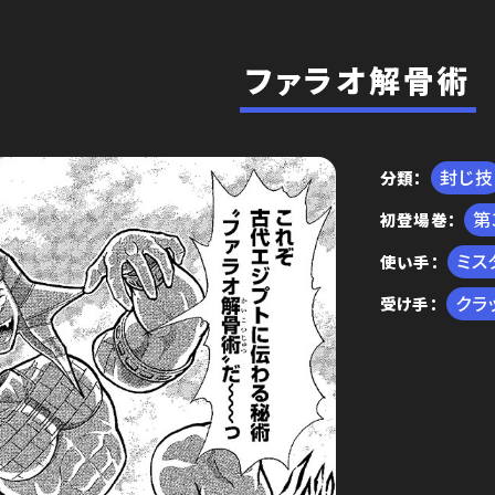
ファラオ解骨術
封じ技
分類
初登場巻
編
ミス
使い手
クラ
受け手
王位争奪編