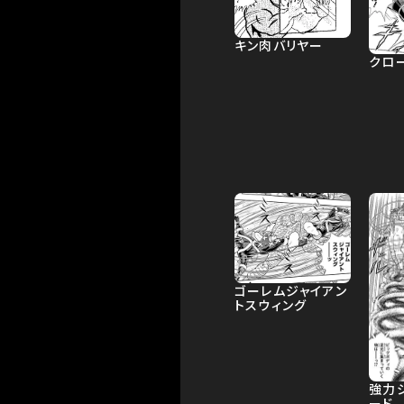
キン肉バリヤー
クロ
ゴーレムジャイアン
トスウィング
強力
ード