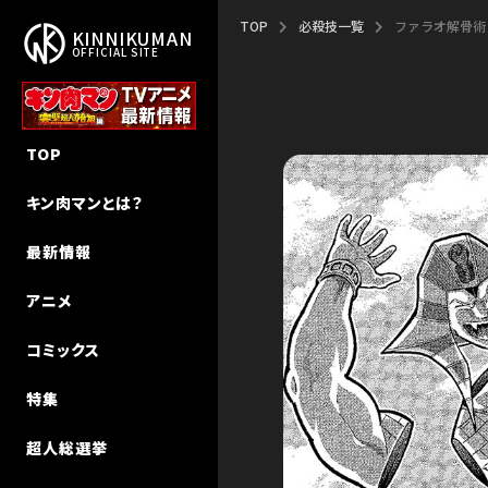
TOP
必殺技一覧
ファラオ解骨術
KINNIKUMAN
OFFICIAL SITE
作品概要
新作アニメ「完璧超人始祖編」
新刊
NEW STORY
TOP
作者・ゆでたまご先生
エピソード
キン肉マン
キン肉マンⅡ世 追っかけW連載
キン肉マンとは？
ストーリー
声優キャスト
キン肉マンII世
超人特集
最新情報
超人検索
MUSIC
キン肉マンII世 究極の超人タッグ
インタビュー
アニメ
MUSIC（Season 2）
その他
キン肉マン教室
コミックス
初代アニメ キン⾁マン
特集
初代アニメ キン⾁マン キン⾁星
技検索
超人総選挙