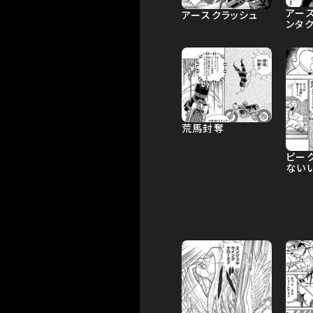
アー
アースクラッシュ
ンタ
荒馬封奪
ピー
ない