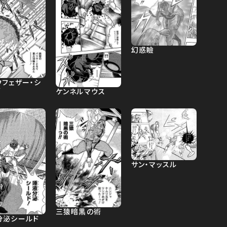
幻惑瞼
ウフェザー・シ
ド
ケンネルマウス
サン・マッスル
三猿暗黒の術
分泌シールド