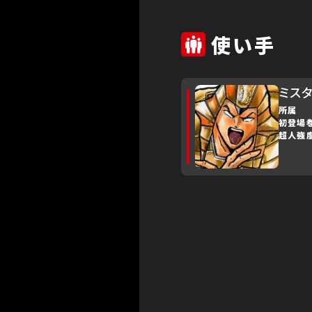
使い手
ミス
所属
初登場
超人強