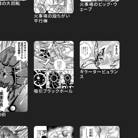
場の大回転
火事場のビッグ・ウ
ェーブ
火事場の段ちがい
平行棒
キラータービュラン
ス
吸引ブラックホール
の術