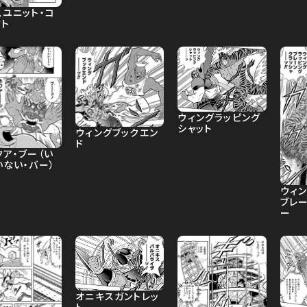
スユニット・コ
クト
ウィングラッピング
シャット
ウィングブックエン
ド
クア・ブー（い
いない・バー）
ウィ
ブレ
ー
オニキスガントレッ