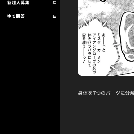
新超人募集
ゆで問答
超人検索／技検索 ランキング
STARTER BOOK
身体を7つのパーツに分