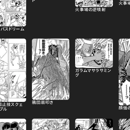
ト
火事
火事場の逆噴射
トパスドリーム
ガラムマサラサミン
グ
鴉団扇叩き
阻止技スクェ
顔強
ブル