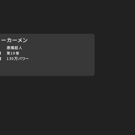
ターカーメン
悪魔超人
巻
第10巻
度
130万パワー