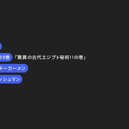
39
「驚異の古代エジプト秘術!!の巻」
ターカーメン
ッシュマン