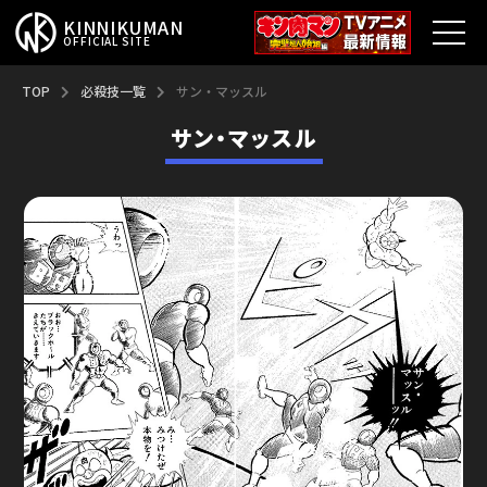
KINNIKUMAN
OFFICIAL SITE
TOP
TOP
必殺技一覧
サン・マッスル
サン・マッスル
キン肉マンとは？
最新情報
アニメ
コミックス
特集
超人総選挙
新超人募集