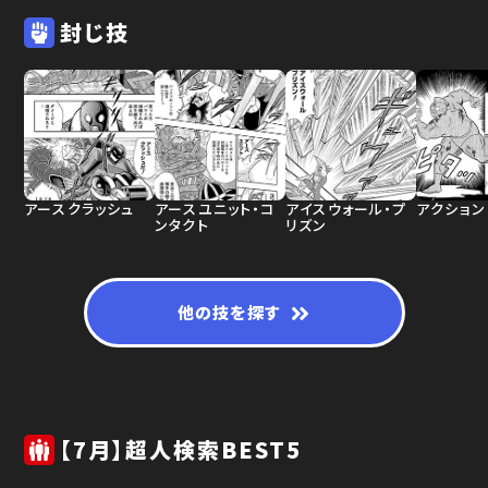
封じ技
アースクラッシュ
アースユニット・コ
アイスウォール・プ
アクション
ンタクト
リズン
他の技を探す
【7月】超人検索BEST5