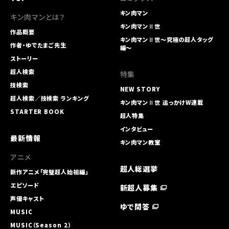
キン肉マン
キン肉マンとは？
キン肉マンⅡ世
作品概要
キン肉マンⅡ世～究極の超人タッグ
作者・ゆでたまご先生
編～
ストーリー
超人検索
特集
技検索
NEW STORY
超人検索／技検索 ランキング
キン肉マンⅡ世 追っかけW連載
STARTER BOOK
超人特集
インタビュー
最新情報
キン肉マン教室
アニメ
超人総選挙
新作アニメ「完璧超人始祖編」
エピソード
新超人募集
声優キャスト
ゆで問答
MUSIC
MUSIC（Season 2）