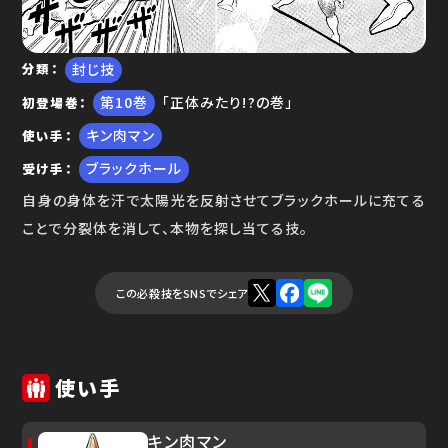
ゆで問答
封じ技
分類
10
「正体みたり!?の巻」
初登場巻
キン肉マン
使い手
ブラックホール
受け手
自身の身体を汗で太陽光を反射させてブラックホールに充てる
ことで分裂体を消して、本物を探し当てる技。
この必殺技をSNSでシェア
使い手
キン肉マン