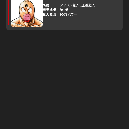
所属
アイドル超人
正義超人
初登場巻
第1巻
超人強度
95万パワー