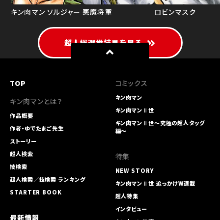
キン肉マン ソルジャー
悪魔将軍
ロビンマスク
超人総選挙結果を見る
TOP
コミックス
キン肉マン
キン肉マンとは？
キン肉マンⅡ世
作品概要
キン肉マンⅡ世～究極の超人タッグ
作者・ゆでたまご先生
編～
ストーリー
超人検索
特集
技検索
NEW STORY
超人検索／技検索 ランキング
キン肉マンⅡ世 追っかけW連載
STARTER BOOK
超人特集
インタビュー
最新情報