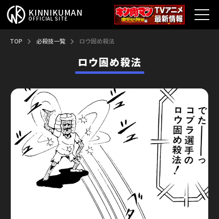
KINNIKUMAN
OFFICIAL SITE
TOP
TOP
必殺技一覧
ロウ固め殺法
ロウ固め殺法
キン肉マンとは？
最新情報
アニメ
コミックス
特集
超人総選挙
新超人募集