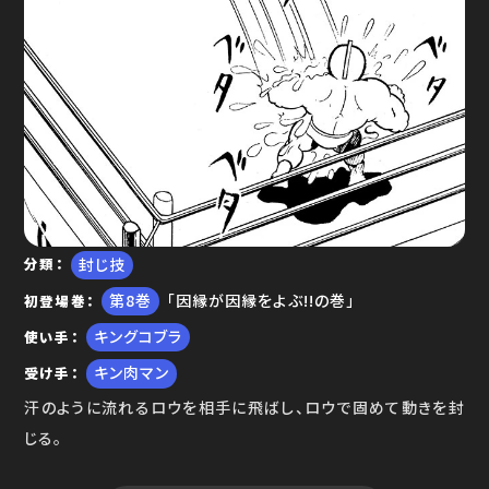
ゆで問答
封じ技
分類
8
「因縁が因縁をよぶ!!の巻」
初登場巻
キングコブラ
使い手
キン肉マン
受け手
汗のように流れるロウを相手に飛ばし、ロウで固めて動きを封
じる。