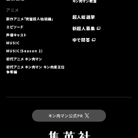
キン肉マン教室
アニメ
超人総選挙
新作アニメ「完璧超人始祖編」
エピソード
新超人募集
声優キャスト
ゆで問答
MUSIC
MUSIC（Season 2）
初代アニメ キン⾁マン
初代アニメ キン⾁マン キン⾁星王位
争奪編
キン肉マン公式PR