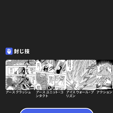
封じ技
アースクラッシュ
アースユニット・コ
アイスウォール・プ
アクション
ンタクト
リズン