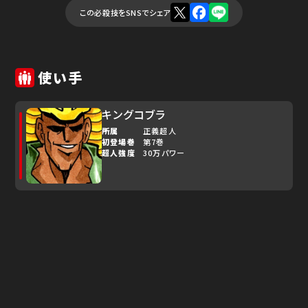
この必殺技をSNSでシェア
使い手
キングコブラ
所属
正義超人
初登場巻
第7巻
超人強度
30万パワー