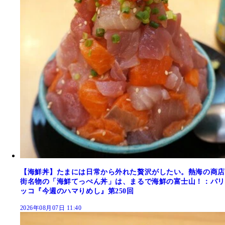
【海鮮丼】たまには日常から外れた贅沢がしたい。熱海の商店
街名物の「海鮮てっぺん丼」は、まるで海鮮の富士山！：パリ
ッコ『今週のハマりめし』第250回
2026年08月07日 11:40