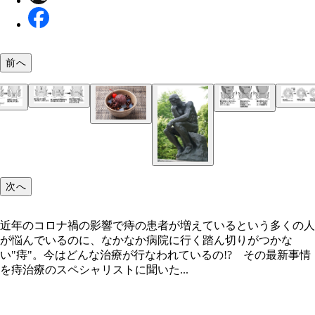
「いぼ痔」になる理由
「痔ろう」になる理由
痔ろうの「括約筋温存」手術
前へ
「切れ痔」になる理由
いぼ痔の新しい治療法「ICG併用半導体レーザー照
法」
いぼ痔の「カテーテル（細い管）治療」
豆や寒天の入ったあんみつはお尻にやさしい食べ物
近年のコロナ禍の影響で痔の患者が増えているとい
次へ
近年のコロナ禍の影響で痔の患者が増えているという多くの人
が悩んでいるのに、なかなか病院に行く踏ん切りがつかな
い"痔"。今はどんな治療が行なわれているの!? その最新事情
を痔治療のスペシャリストに聞いた...