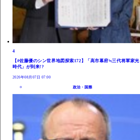
4
【#佐藤優のシン世界地図探索172】「高市幕府≒三代将軍家光
時代」が到来!?
2026年08月07日 07:00
政治・国際