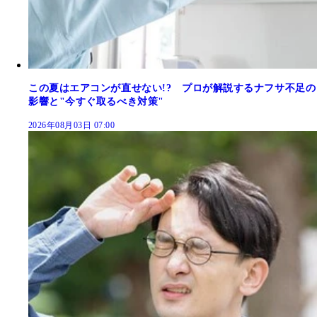
この夏はエアコンが直せない!? プロが解説するナフサ不足の
影響と"今すぐ取るべき対策"
2026年08月03日 07:00