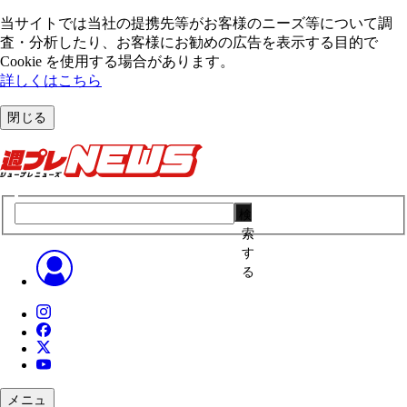
当サイトでは当社の提携先等がお客様のニーズ等について調
査・分析したり、お客様にお勧めの広告を表⽰する⽬的で
Cookie を使⽤する場合があります。
詳しくはこちら
閉じる
検
索
す
る
メニュ