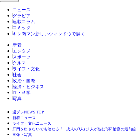
ニュース
グラビア
連載コラム
コミック
キン肉マン
新しいウィンドウで開く
新着
エンタメ
スポーツ
クルマ
ライフ・文化
社会
政治・国際
経済・ビジネス
IT・科学
写真
週プレNEWS TOP
新着ニュース
ライフ・文化ニュース
肛門を出さないでも治せる!? 成人の3人に1人が悩む"痔"治療の最前線
画像・写真