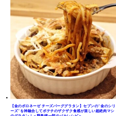
【金のボロネーゼ チーズバーググラタン】セブンの"金のシリ
ーズ"を神融合してポテチのザクザク食感が楽しい超絶肉マシ
のグラタン！＜野島慎一郎のバカレシピ＞