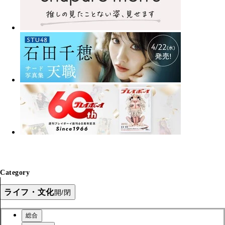
Category
ライフ・文化
開/閉
総合