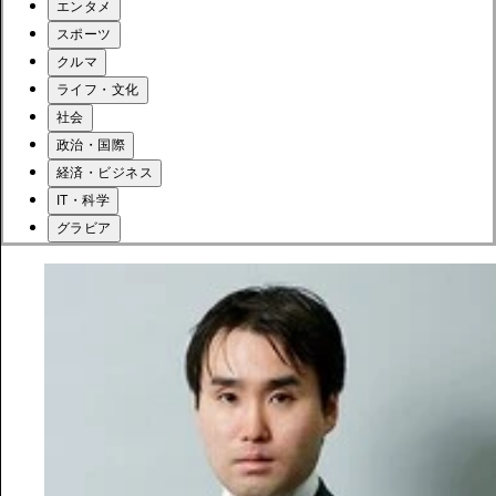
エンタメ
スポーツ
クルマ
ライフ・文化
社会
政治・国際
経済・ビジネス
IT・科学
グラビア