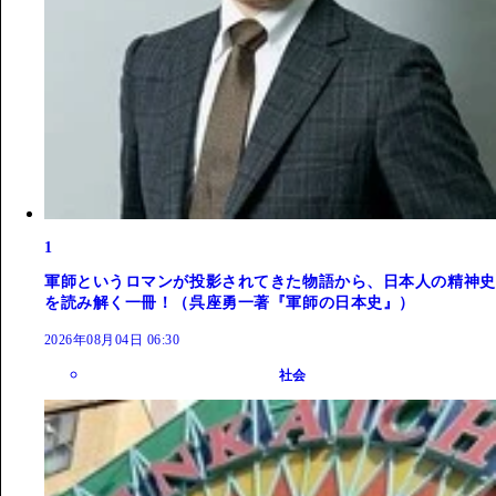
1
軍師というロマンが投影されてきた物語から、日本人の精神史
を読み解く一冊！（呉座勇一著『軍師の日本史』）
2026年08月04日 06:30
社会