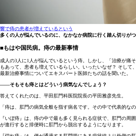
響で痔の患者が増えているという
多くの人が悩んでいるのに、なかなか病院に行く踏ん切りがつ
■もはや国民病。痔の最新事情
成人の3人に1人が悩んでいるという痔。しかし、「治療が痛
もあって、患者も増えているらしい。いったいなぜ？ そして
最新治療事情についてエキスパート医師たちの話を聞いた。
――そもそも痔とはどういう病気なんでしょう？
答えてくれたのは、平田肛門科医院院長の平田雅彦先生。
「痔は、肛門の病気全般を指す病名です。その中で代表的なの
『いぼ痔』は、痔の中で最も多く見られる症状で、肛門の周囲
が進行すると排便時に肛門から脱出するようになります。
『切れ痔』は、便が通過する肛門管にある歯状線より外側の