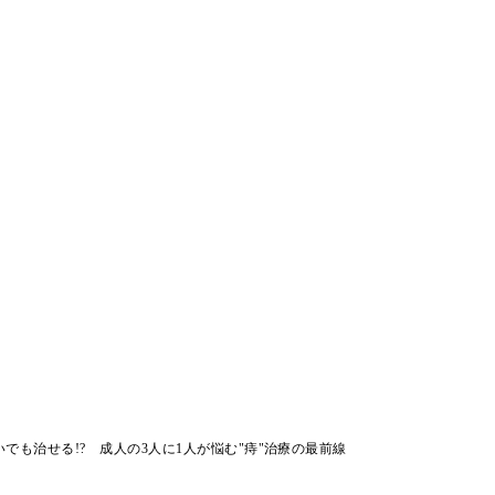
でも治せる!? 成人の3人に1人が悩む"痔"治療の最前線