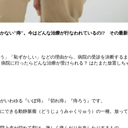
かない"痔"。今はどんな治療が行なわれているの!? その最
そう」「恥ずかしい」などの理由から、病院の受診を決断するま
、病院に行ったらどんな治療が受けられる？ はたまた放置しち
がいわゆる『いぼ痔』『切れ痔』『痔ろう』です。
にできる動静脈瘤（どうじょうみゃくりゅう）の一種。放って
肛門上皮が切れて裂け、激しく痛んだり出血したりするもの。