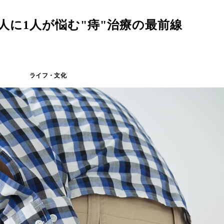
人に1人が悩む"痔"治療の最前線
ライフ・文化