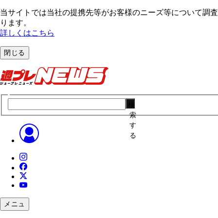
当サイトでは当社の提携先等がお客様のニーズ等について調査・
ります。
詳しくはこちら
閉じる
検
索
す
る
メニュ