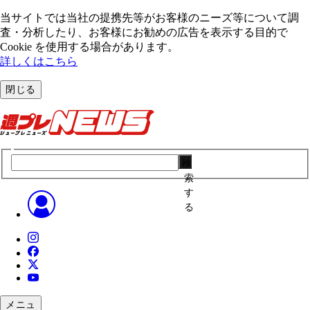
当サイトでは当社の提携先等がお客様のニーズ等について調
査・分析したり、お客様にお勧めの広告を表⽰する⽬的で
Cookie を使⽤する場合があります。
詳しくはこちら
閉じる
検
索
す
る
メニュ