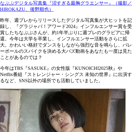
なぷぷデジタル写真集『沼すぎる最胸グラエンサー』（撮影／
HIROKAZU、後野順也）
昨年、週プレからリリースしたデジタル写真集が大ヒットを記
録し、『グラジャパ！アワード2024』インフルエンサー賞を受
賞したちなぷぷさんが、約1年半ぶりに週プレのグラビアに帰
還。今年は大学を卒業し、インフルエンサー活動をさらに拡
大。かわいい格好でダンスをしながら強烈な音を鳴らし、バレ
ーボールのスパイクを決める大バズ動画をあなたも一度は見た
ことがあるのでは？
今年はTBS『SASUKE』の女性版『KUNOICHI2025秋』や
Netflix番組『ストレンジャー・シングス 未知の世界』に出演す
るなど、SNS以外の場所でも活動していました。