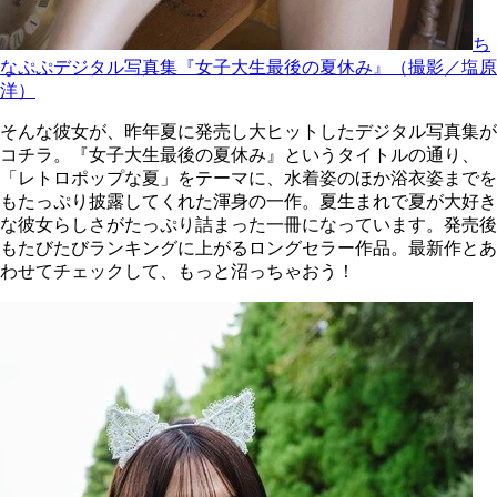
ち
なぷぷデジタル写真集『女子大生最後の夏休み』（撮影／塩原
洋）
そんな彼女が、昨年夏に発売し大ヒットしたデジタル写真集が
コチラ。『女子大生最後の夏休み』というタイトルの通り、
「レトロポップな夏」をテーマに、水着姿のほか浴衣姿までを
もたっぷり披露してくれた渾身の一作。夏生まれで夏が大好き
な彼女らしさがたっぷり詰まった一冊になっています。発売後
もたびたびランキングに上がるロングセラー作品。最新作とあ
わせてチェックして、もっと沼っちゃおう！