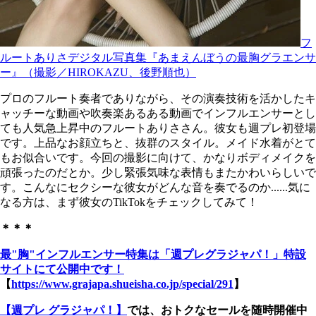
フ
ルートありさデジタル写真集『あまえんぼうの最胸グラエンサ
ー』（撮影／HIROKAZU、後野順也）
プロのフルート奏者でありながら、その演奏技術を活かしたキ
ャッチーな動画や吹奏楽あるある動画でインフルエンサーとし
ても人気急上昇中のフルートありささん。彼女も週プレ初登場
です。上品なお顔立ちと、抜群のスタイル。メイド水着がとて
もお似合いです。今回の撮影に向けて、かなりボディメイクを
頑張ったのだとか。少し緊張気味な表情もまたかわいらしいで
す。こんなにセクシーな彼女がどんな音を奏でるのか......気に
なる方は、まず彼女のTikTokをチェックしてみて！
＊＊＊
最"胸"インフルエンサー特集は「週プレグラジャパ！」特設
サイトにて公開中です！
【
https://www.grajapa.shueisha.co.jp/special/291
】
【週プレ グラジャパ！】
では、おトクなセールを随時開催中