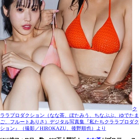
ク
ララプロダクション（なな茶、ぽたみう、ちなぷぷ、ゆでたま
ご、フルートありさ）デジタル写真集『私たちクララプロダク
ション』（撮影／HIROKAZU、後野順也）より