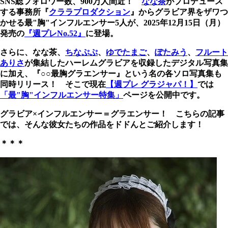
SNS総フォロワー数、900万人間近！
なな茶
がプロデュース
する事務所『
クララプロダクション
』からグラビア界をザワつ
かせる最"胸"インフルエンサー5人が、2025年12月15日（月）
発売の
『週プレNo.52』
に登場。
さらに、なな茶、
ちなぷぷ
、
ゆでたまご
、
ぽたみう
、
フルート
ありさ
が集結したハーレムグラビアを収録したデジタル写真集
に加え、『○○
最胸グラエンサー』という名の各ソロ写真集も
同時リリース！ そこで現在
【週プレ グラジャパ！】
では
「最"胸"インフルエンサー特集」
ページを公開中です。
グラビア×インフルエンサー＝グラエンサー！ こちらの記事
では、そんな彼女たちの作品をドドんとご紹介します！
＊＊＊