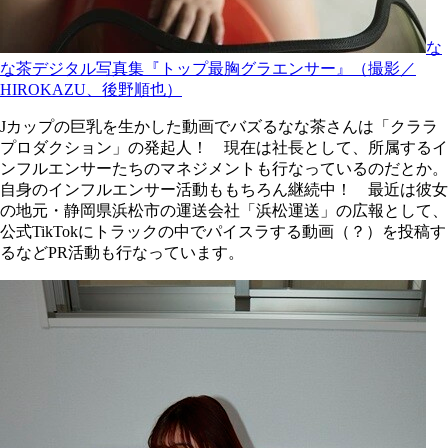
な
な茶デジタル写真集『トップ最胸グラエンサー』（撮影／
HIROKAZU、後野順也）
Jカップの巨乳を生かした動画でバズるなな茶さんは「クララ
プロダクション」の発起人！ 現在は社長として、所属するイ
ンフルエンサーたちのマネジメントも行なっているのだとか。
自身のインフルエンサー活動ももちろん継続中！ 最近は彼女
の地元・静岡県浜松市の運送会社「浜松運送」の広報として、
公式TikTokにトラックの中でパイスラする動画（？）を投稿す
るなどPR活動も行なっています。