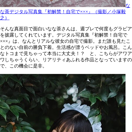
な
な茶デジタル写真集『初解禁！自宅で×××』（撮影／小塚毅
之）
そんな真面目で面白いなな茶さんは、週プレで何度もグラビア
を披露してくれています。デジタル写真集『初解禁！自宅で
×××』は、なんとリアルな彼女の自宅で撮影。まだ誰も見たこ
とのない自前の勝負下着。生活感が漂うベッドやお風呂。こん
なトコまで見ちゃって本当に大丈夫！？ と、こちらがアワア
ワしちゃうくらい、リアリティあふれる作品となっていますの
で、この機会に是非。