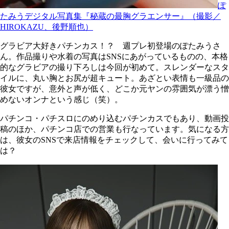
ぽ
たみうデジタル写真集『秘蔵の最胸グラエンサー』（撮影／
HIROKAZU、後野順也）
グラビア大好きパチンカス！？ 週プレ初登場のぽたみうさ
ん。作品撮りや水着の写真はSNSにあがっているものの、本格
的なグラビアの撮り下ろしは今回が初めて。スレンダーなスタ
イルに、丸い胸とお尻が超キュート。あざとい表情も一級品の
彼女ですが、意外と声が低く、どこか元ヤンの雰囲気が漂う憎
めないオンナという感じ（笑）。
パチンコ・パチスロにのめり込むパチンカスでもあり、動画投
稿のほか、パチンコ店での営業も行なっています。気になる方
は、彼女のSNSで来店情報をチェックして、会いに行ってみて
は？