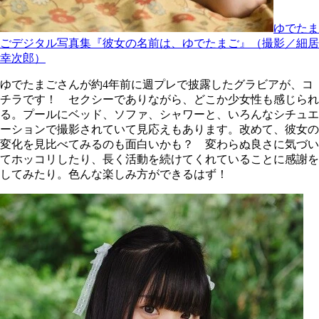
ゆでたま
ごデジタル写真集『彼女の名前は、ゆでたまご』（撮影／細居
幸次郎）
ゆでたまごさんが約4年前に週プレで披露したグラビアが、コ
チラです！ セクシーでありながら、どこか少女性も感じられ
る。プールにベッド、ソファ、シャワーと、いろんなシチュエ
ーションで撮影されていて見応えもあります。改めて、彼女の
変化を見比べてみるのも面白いかも？ 変わらぬ良さに気づい
てホッコリしたり、長く活動を続けてくれていることに感謝を
してみたり。色んな楽しみ方ができるはず！