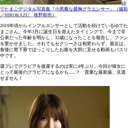
ゆ
でたまごデジタル写真集『小悪魔な最胸グラエンサー』（撮影
／HIROKAZU、後野順也）
2019年頃からインフルエンサーとして活動を続けているゆでた
まごさん。今年3月に誕生日を迎えたタイミングで、今まで非
公表だった年齢を明かし、32歳になったことを報告し、ファン
を驚かせました。それでもセクシーさは相変わらず、最近は、
食後に胃下垂でぽっこりしたお腹を大胆に見せる動画もバスり
中です。
週プレでグラビアを披露するのは実に4年ぶり。今回が彼女に
とって最後のグラビアになるかも......？ 貴重な最新撮、見逃
せません！