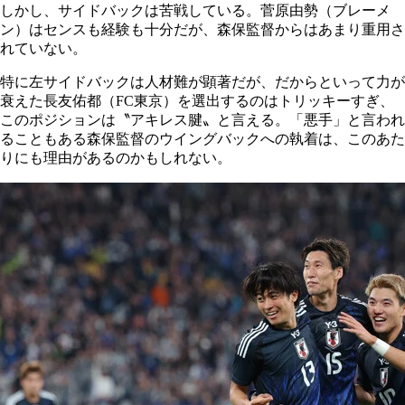
しかし、サイドバックは苦戦している。菅原由勢（ブレーメ
ン）はセンスも経験も十分だが、森保監督からはあまり重用さ
れていない。
特に左サイドバックは人材難が顕著だが、だからといって力が
衰えた長友佑都（FC東京）を選出するのはトリッキーすぎ、
このポジションは〝アキレス腱〟と言える。「悪手」と言われ
ることもある森保監督のウイングバックへの執着は、このあた
りにも理由があるのかもしれない。