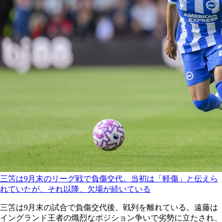
三笘は9月末のリーグ戦で負傷交代。当初は「軽傷」と伝えら
れていたが、それ以降、欠場が続いている
三笘は9月末の試合で負傷交代後、戦列を離れている。遠藤は
イングランド王者の熾烈なポジション争いで劣勢に立たされ、