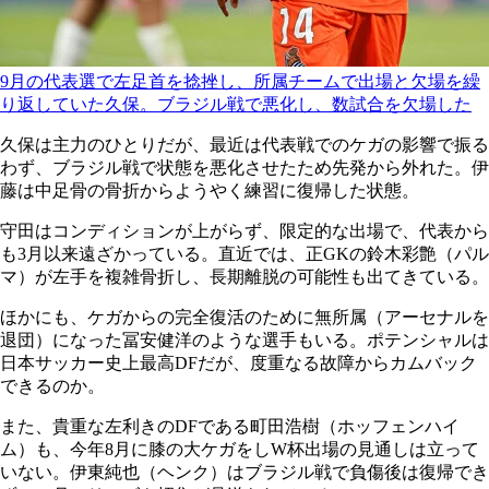
9月の代表選で左足首を捻挫し、所属チームで出場と欠場を繰
り返していた久保。ブラジル戦で悪化し、数試合を欠場した
久保は主力のひとりだが、最近は代表戦でのケガの影響で振る
わず、ブラジル戦で状態を悪化させたため先発から外れた。伊
藤は中足骨の骨折からようやく練習に復帰した状態。
守田はコンディションが上がらず、限定的な出場で、代表から
も3月以来遠ざかっている。直近では、正GKの鈴木彩艶（パル
マ）が左手を複雑骨折し、長期離脱の可能性も出てきている。
ほかにも、ケガからの完全復活のために無所属（アーセナルを
退団）になった冨安健洋のような選手もいる。ポテンシャルは
日本サッカー史上最高DFだが、度重なる故障からカムバック
できるのか。
また、貴重な左利きのDFである町田浩樹（ホッフェンハイ
ム）も、今年8月に膝の大ケガをしW杯出場の見通しは立って
いない。伊東純也（ヘンク）はブラジル戦で負傷後は復帰でき