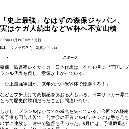
「史上最強」なはずの森保ジャパン、
実はケガ人続出などW杯へ不安山積
2025年11月19日 06:15 更新
取材・文／小宮良之 写真／アフロ
スポーツ
森保一監督率いるサッカー日本代表は、今年10月に〝王国〟ブ
ラジル代表を倒し、意気が上がっている。
「史上最強軍団が、来年の北中米W杯で優勝する！」
などとブチ上げて高揚感をあおる人もいる。日本サッカー界に
とって歴史的勝利だったことは間違いない。
しかし、ブラジルはかつての威光を失っている。今回のW杯南
米予選も四苦八苦で、前大会の王者アルゼンチンには手も足も
出ずに連敗し、途中で監督も代わった。9月には、予選敗退が