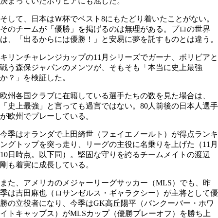
決まっていたボリビアにも屈した。
そして、日本はＷ杯でベスト8にもたどり着いたことがない。
そのチームが「優勝」を掲げるのは無理がある。プロの世界
は、「出るからには優勝！」と安易に夢を託すものとは違う。
キリンチャレンジカップの11月シリーズでガーナ、ボリビアと
戦う森保ジャパンのメンツが、そもそも「本当に史上最強
か？」を検証した。
欧州各国クラブに在籍している選手たちの数を見た場合は、
「史上最強」と言っても過言ではない。80人前後の日本人選手
が欧州でプレーしている。
今季はオランダで上田綺世（フェイエノールト）が得点ランキ
ングトップを突っ走り、リーグの主役に名乗りを上げた（11月
10日時点。以下同）。堅固な守りを誇るチームメイトの渡辺
剛も着実に成長している。
また、アメリカのメジャーリーグサッカー（MLS）でも、昨
季は吉田麻也（ロサンゼルス・ギャラクシー）が主将として優
勝の立役者になり、今季はGK高丘陽平（バンクーバー・ホワ
イトキャップス）がMLSカップ（優勝プレーオフ）を勝ち上