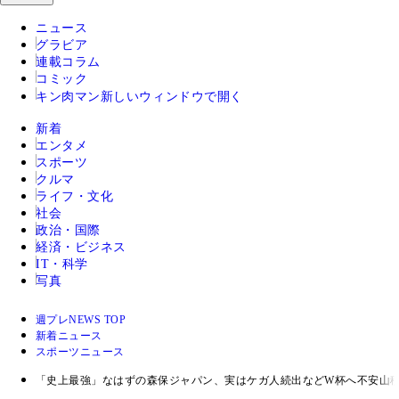
ニュース
グラビア
連載コラム
コミック
キン肉マン
新しいウィンドウで開く
新着
エンタメ
スポーツ
クルマ
ライフ・文化
社会
政治・国際
経済・ビジネス
IT・科学
写真
週プレNEWS TOP
新着ニュース
スポーツニュース
「史上最強」なはずの森保ジャパン、実はケガ人続出などW杯へ不安山