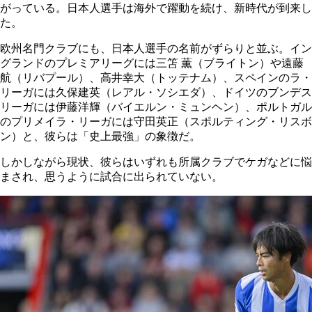
がっている。日本人選手は海外で躍動を続け、新時代が到来し
た。
欧州名門クラブにも、日本人選手の名前がずらりと並ぶ。イン
グランドのプレミアリーグには三笘 薫（ブライトン）や遠藤
航（リバプール）、高井幸大（トッテナム）、スペインのラ・
リーガには久保建英（レアル・ソシエダ）、ドイツのブンデス
リーガには伊藤洋輝（バイエルン・ミュンヘン）、ポルトガル
のプリメイラ・リーガには守田英正（スポルティング・リスボ
ン）と、彼らは「史上最強」の象徴だ。
しかしながら現状、彼らはいずれも所属クラブでケガなどに悩
まされ、思うように試合に出られていない。