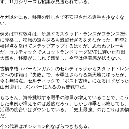
ず、11月シリーズも招集が見送られている。
ケガ以外にも、移籍の難しさで不安視される選手も少なくな
い。
例えば中村敬斗は、所属するスタッド・ランスがフランス2部
に降格し、移籍の道を探るも残留せざるをえなかった。昨季2
桁得点を挙げてステップアップするはずが、思わぬブレーキ
だ。セルティックでスコットランドリーグMVPに輝いた前田
大然も、移籍がこじれて残留し、今季は停滞感が拭えない。
古橋亨梧（バーミンガム）のセルティックからスタッド・レン
ヌへの移籍は〝失敗〟で、今季はさらなる新天地に移ったが、
今も無得点。セルティックで〝ポスト古橋〟になるはずだった
山田 新は、メンバーに入るのも苦戦中だ。
もちろん、海外挑戦する選手の総量が増えていることで、こう
した事例が増えるのは必然だろう。しかし昨季と比較しても、
活躍の度合いはダウンしている。「史上最強」のおごりは禁物
だ。
今の代表はポジション的なばらつきもある。