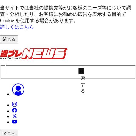
当サイトでは当社の提携先等がお客様のニーズ等について調
査・分析したり、お客様にお勧めの広告を表⽰する⽬的で
Cookie を使⽤する場合があります。
詳しくはこちら
閉じる
検
索
す
る
メニュ