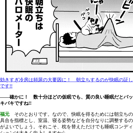
効きすぎ冷房は頻尿の大要因に！ 朝立ちするのが快眠の証し
です!!
――確かに！ 数十分ほどの仮眠でも、質の良い睡眠だとバッ
キバキですね!!
福元
そのとおりです。なので、快眠を得るためには朝立ちの
具合を指標とし、室温、寝る姿勢などを自分なりに調整するの
がよいでしょう。それこそ、枕を替えただけでも睡眠コンディ
ションは大きく向上しますから。