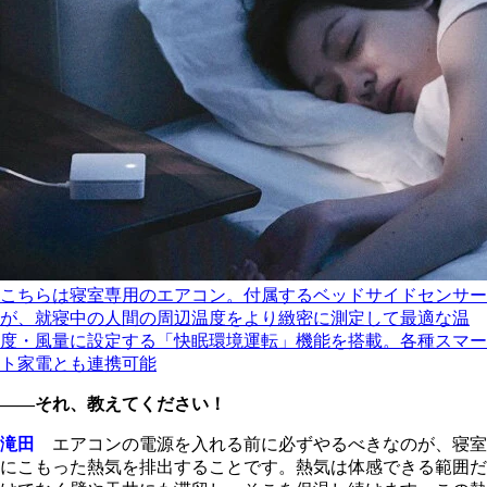
こちらは寝室専用のエアコン。付属するベッドサイドセンサー
が、就寝中の人間の周辺温度をより緻密に測定して最適な温
度・風量に設定する「快眠環境運転」機能を搭載。各種スマー
ト家電とも連携可能
――それ、教えてください！
滝田
エアコンの電源を入れる前に必ずやるべきなのが、寝室
にこもった熱気を排出することです。熱気は体感できる範囲だ