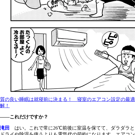
質の良い睡眠は就寝前に決まる！ 寝室のエアコン設定の最適
解！
――これだけですか？
滝田
はい。これで常に26℃前後に室温を保てて、ダラダラと
ドライや除湿を使うよりも電気代の節約になります。エアコン