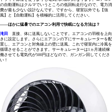
の自動運転はクルマでいうところの低回転走行なので、電力消
費が最も少ない設計なんです。ですから、寝室以外でも【強
風】と【自動運転】を積極的に活用してください。
――ほかに猛暑でのエアコン利用で快眠になる方法は？
滝田
直接、体に送風しないことです。エアコンの羽根を上向
きに設定します。さらにエアコンの下にサーキュレーターを配
置し、エアコンと対角線上の壁に送風。これで寝室内に冷風を
循環させることができます。サーキュレーターは1ヵ月連続稼
働させても電気代が500円ほどなので、ガンガン回してくださ
い！