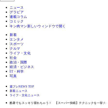
ニュース
グラビア
連載コラム
コミック
キン肉マン
新しいウィンドウで開く
新着
エンタメ
スポーツ
クルマ
ライフ・文化
社会
政治・国際
経済・ビジネス
IT・科学
写真
週プレNEWS TOP
新着ニュース
ライフ・文化ニュース
酷暑でもスッキリ寝れちゃう！ 【スーパー快眠】テクニックを一挙大