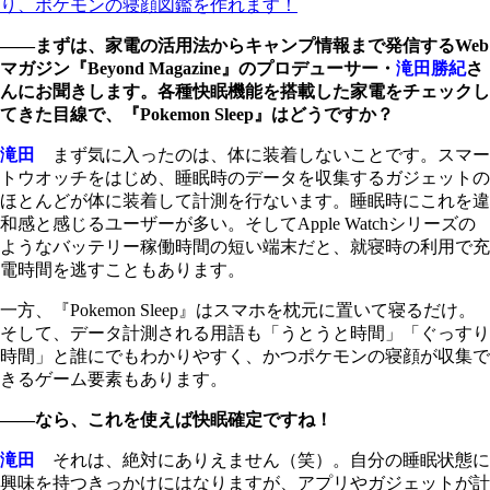
り、ポケモンの寝顔図鑑を作れます！
――まずは、家電の活用法からキャンプ情報まで発信するWeb
マガジン『Beyond Magazine』のプロデューサー・
滝田勝紀
さ
んにお聞きします。各種快眠機能を搭載した家電をチェックし
てきた目線で、『Pokemon Sleep』はどうですか？
滝田
まず気に入ったのは、体に装着しないことです。スマー
トウオッチをはじめ、睡眠時のデータを収集するガジェットの
ほとんどが体に装着して計測を行ないます。睡眠時にこれを違
和感と感じるユーザーが多い。そしてApple Watchシリーズの
ようなバッテリー稼働時間の短い端末だと、就寝時の利用で充
電時間を逃すこともあります。
一方、『Pokemon Sleep』はスマホを枕元に置いて寝るだけ。
そして、データ計測される用語も「うとうと時間」「ぐっすり
時間」と誰にでもわかりやすく、かつポケモンの寝顔が収集で
きるゲーム要素もあります。
――なら、これを使えば快眠確定ですね！
滝田
それは、絶対にありえません（笑）。自分の睡眠状態に
興味を持つきっかけにはなりますが、アプリやガジェットが計