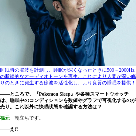
睡眠時の脳波を計測し、睡眠が深くなったときに500－2000Hz
の断続的なオーディオトーンを再生。これにより人間が深い眠
りのときに発生する徐波を活性化し、より良質の睡眠を提供！
――ところで、『Pokemon Sleep』や各種スマートウオッチ
は、睡眠中のコンディションを数値やグラフで可視化するのが
売り。これ以外に快眠状態を確認する方法は？
福元
朝立ちです。
――え!?