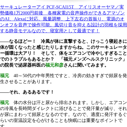
サーキュレーターアイ PCF-SCAI15T アイリスオーヤマ／実
勢価格1万2000円前後 各種家電の音声操作ができるアマゾン
のAI、Alexaに対応。風量調整、上下左右の首振り、電源のオ
ンオフを音声で操作可能。風切り音を抑える設計の羽根を採用
する静音モデルなので、寝室用として最適です！
――なるほどー！ 冷風が体に直撃すると、けっこう寝起きに
体が固くなったと感じたりしますからね。このサーキュレータ
ー循環は大アリ！ そして、体をエアコンで冷やしすぎること
でのトラブルもあるとか？ 「福元メンズヘルスクリニック」
の院長で泌尿器科医の
福元和彦
さんに聞いてみます。
福元
40～50代の中年男性ですと、冷房の効きすぎで頻尿を発
生させることがあります。
――それ、あるあるです！
福元
体の水分は汗と尿から排出されます。しかし、エアコン
の冷風を長時間ダイレクトに浴びることで発汗量が減り、それ
が尿にまわって頻尿となるのです。なので、適度に発汗するぐ
らいの室温設定を心がけることも快眠には重要なポイントで
す。