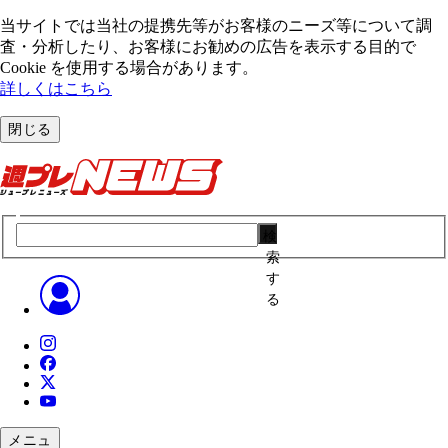
当サイトでは当社の提携先等がお客様のニーズ等について調
査・分析したり、お客様にお勧めの広告を表⽰する⽬的で
Cookie を使⽤する場合があります。
詳しくはこちら
閉じる
検
索
す
る
メニュ