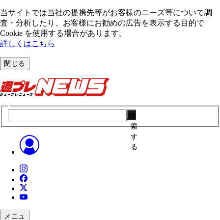
当サイトでは当社の提携先等がお客様のニーズ等について調
査・分析したり、お客様にお勧めの広告を表⽰する⽬的で
Cookie を使⽤する場合があります。
詳しくはこちら
閉じる
検
索
す
る
メニュ