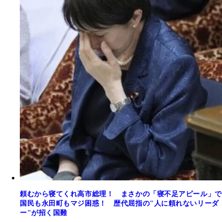
頼むから寝てくれ高市総理！ まさかの「寝不足アピール」で
国民も永田町もマジ困惑！ 歴代屈指の"人に頼れないリーダ
ー"が招く国難