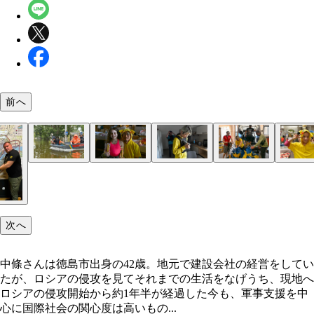
前へ
中條さんは徳島市出身の42歳。地元で建設会社の
浸水が引いてきた地域で道路を横切る犬。ダム決壊
浸水被害が深刻だったヘルソンのコラベル地区にて
ヘルソン市中心部にある支援物資の配給所に来た子
ヘルソンでは川を挟んで砲撃戦が続いており、前線
ヘルソン市中心部の支援物資倉庫で、袋分けにした
昨年8月には激しいミサイル攻撃を受けていた北東
同じく昨夏のハルキウ、地下鉄にて。子供たちは中
ヘルソンのアントニウカ村で砲弾が着弾した元飲食
ヘルソン市で一緒に活動しているボランティアのメ
していたが、ロシアの侵攻を見てそれまでの生活を
うヘルソンの洪水では多くのペットや野良犬、野良
民の救出活動を行なう救急ボートの隊員が手を振っ
ピカチュウグッズをプレゼント
に支援物資を届ける際は必ず防弾ベストとヘルメッ
などの物資をトラックに積んでいる。1回に約500
市ハルキウで、地下鉄に避難していた子供たちへの
んからピカチュウの帽子をかぶらせてもらうと喜ん
建物。近づくとまだ熱気が残っており、内部はとこ
ーから中條さん（前列右端）は＂ピカ＂と呼ばれて
うち、現地へ
被災した
れた
着用する
ばれていく
活動も
た
ころ煙が上がっていた
る。詳細なコミュニケーションは翻訳アプリを使用
次へ
中條さんは徳島市出身の42歳。地元で建設会社の経営をしてい
たが、ロシアの侵攻を見てそれまでの生活をなげうち、現地へ
ロシアの侵攻開始から約1年半が経過した今も、軍事支援を中
心に国際社会の関心度は高いもの...