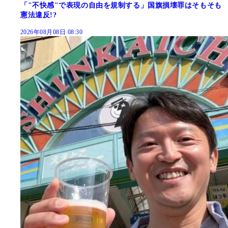
「"不快感"で表現の自由を規制する」国旗損壊罪はそもそも
憲法違反!?
2026年08月08日 08:30