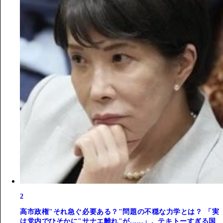
2
高市政権"それ急ぐ必要ある？"問題の不穏な力学とは？ 「実
は党内でひそかに"サナエ離れ"が......」。テキトーすぎる国