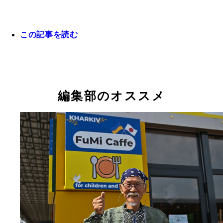
この記事を読む
洪水発生3日目の6月8日にヘルソン市長（右）とミ
ングを行ない、市と連携して支援活動ができるよう
編集部のオススメ
った（中條氏提供）