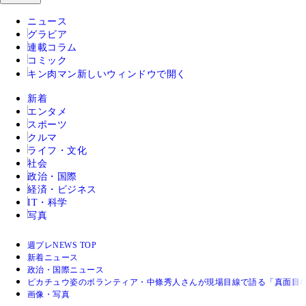
ニュース
グラビア
連載コラム
コミック
キン肉マン
新しいウィンドウで開く
新着
エンタメ
スポーツ
クルマ
ライフ・文化
社会
政治・国際
経済・ビジネス
IT・科学
写真
週プレNEWS TOP
新着ニュース
政治・国際ニュース
ピカチュウ姿のボランティア・中條秀人さんが現場目線で語る「真面目
画像・写真