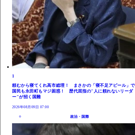
1
頼むから寝てくれ高市総理！ まさかの「寝不足アピール」で
国民も永田町もマジ困惑！ 歴代屈指の"人に頼れないリーダ
ー"が招く国難
2026年08月09日 07:00
政治・国際