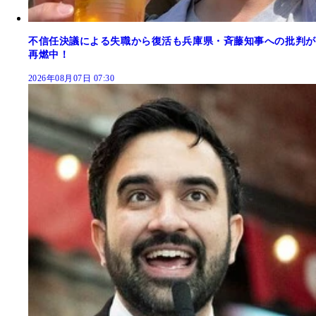
不信任決議による失職から復活も兵庫県・斉藤知事への批判が
再燃中！
2026年08月07日 07:30