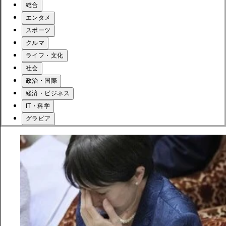
総合
エンタメ
スポーツ
クルマ
ライフ・文化
社会
政治・国際
経済・ビジネス
IT・科学
グラビア