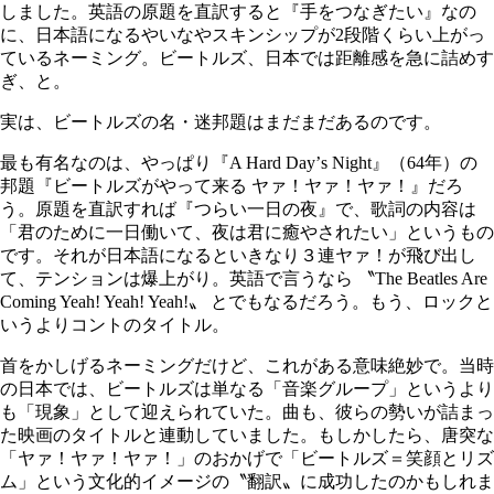
しました。英語の原題を直訳すると『手をつなぎたい』なの
に、日本語になるやいなやスキンシップが2段階くらい上がっ
ているネーミング。ビートルズ、日本では距離感を急に詰めす
ぎ、と。
実は、ビートルズの名・迷邦題はまだまだあるのです。
最も有名なのは、やっぱり『A Hard Day
ʼ
s Night』（64年）の
邦題『ビートルズがやって来る ヤァ！ヤァ！ヤァ！』だろ
う。原題を直訳すれば『つらい一日の夜』で、歌詞の内容は
「君のために一日働いて、夜は君に癒やされたい」というもの
です。それが日本語になるといきなり３連ヤァ！が飛び出し
て、テンションは爆上がり。英語で言うなら 〝The Beatles Are
Coming Yeah! Yeah! Yeah!〟 とでもなるだろう。もう、ロックと
いうよりコントのタイトル。
首をかしげるネーミングだけど、これがある意味絶妙で。当時
の日本では、ビートルズは単なる「音楽グループ」というより
も「現象」として迎えられていた。曲も、彼らの勢いが詰まっ
た映画のタイトルと連動していました。もしかしたら、唐突な
「ヤァ！ヤァ！ヤァ！」のおかげで「ビートルズ＝笑顔とリズ
ム」という文化的イメージの〝翻訳〟に成功したのかもしれま