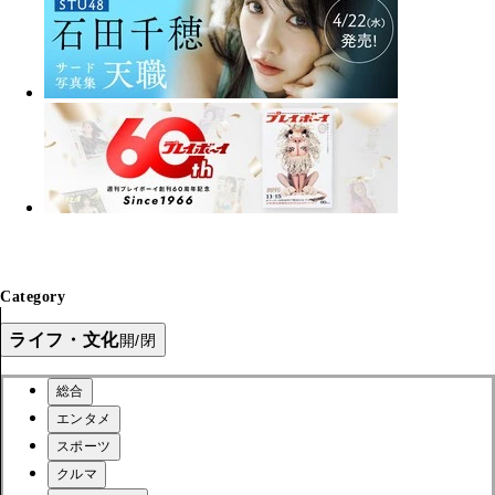
Category
ライフ・文化
開/閉
総合
エンタメ
スポーツ
クルマ