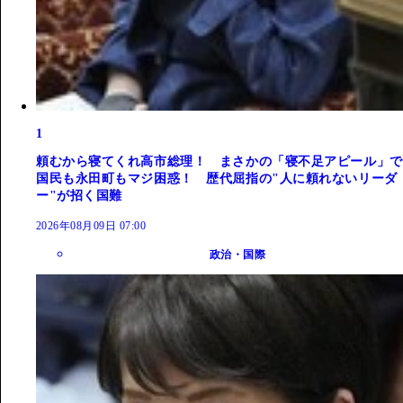
1
頼むから寝てくれ高市総理！ まさかの「寝不足アピール」で
国民も永田町もマジ困惑！ 歴代屈指の"人に頼れないリーダ
ー"が招く国難
2026年08月09日 07:00
政治・国際