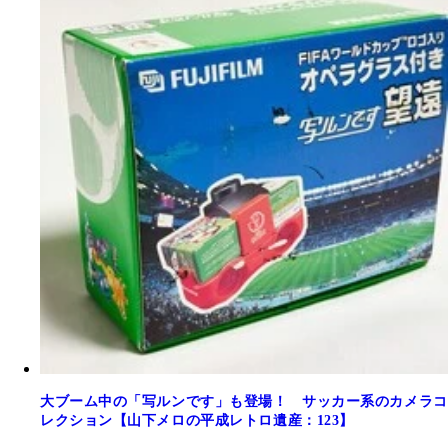
大ブーム中の「写ルンです」も登場！ サッカー系のカメラコ
レクション【山下メロの平成レトロ遺産：123】