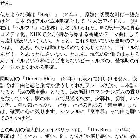
せん。
似たような例は『Help！』（65年）。原題は切実な叫び一語だ
けど、日本ではアルバム用邦題として『4人はアイドル』（現
在は『ヘルプ！』に改称）と名づけられた。叫びが一気に青春
コメディ化。NHKで夕方6時から始まる番組のテーマ曲にして
も違和感がないくらい。きっと、これを聴いていた当時のファ
ンは、「ああ、彼らは助けを求めてるんじゃない。アイドルな
んだ！」と思ったに違いない。たぶん。現代の評価ではもちろ
んアイドルという枠にとどまらないビートルズの、登場時のイ
メージがよくわかる邦題。
同時期の『Ticket to Ride』（65年）も忘れてはいけません。英
語では自由と恋と旅情が漂うしゃれたフレーズだが、日本語に
なると『涙の乗車券』となる。涙が昭和ロマンチシズムの香り
を放っている。駅のホームで見送る彼女、夕暮れ、切符、ハン
カチ......湿り気たっぷり。だが、ただの直訳の『乗車券』より
は、確実に心に残ります。シンプルに『乗車券』って曲も聴い
てみたいけど。
この時期の個人的フェイバリットは、『This Boy』（63年）。
邦題は『こいつ』。短い。雑。なんだか感じ悪い。なのに妙に