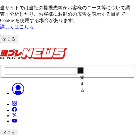
当サイトでは当社の提携先等がお客様のニーズ等について調
査・分析したり、お客様にお勧めの広告を表⽰する⽬的で
Cookie を使⽤する場合があります。
詳しくはこちら
閉じる
検
索
す
る
メニュ