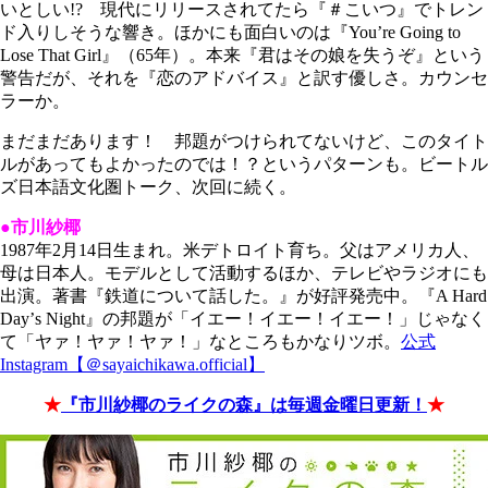
いとしい!? 現代にリリースされてたら『＃こいつ』でトレン
ド入りしそうな響き。ほかにも面白いのは『You
ʼ
re Going to
Lose That Girl』（65年）。本来『君はその娘を失うぞ』という
警告だが、それを『恋のアドバイス』と訳す優しさ。カウンセ
ラーか。
まだまだあります！ 邦題がつけられてないけど、このタイト
ルがあってもよかったのでは！？というパターンも。ビートル
ズ日本語文化圏トーク、次回に続く。
●市川紗椰
1987年2月14日生まれ。米デトロイト育ち。父はアメリカ人、
母は日本人。モデルとして活動するほか、テレビやラジオにも
出演。著書『鉄道について話した。』が好評発売中。『A Hard
Day
ʼ
s Night』の邦題が「イエー！イエー！イエー！」じゃなく
て「ヤァ！ヤァ！ヤァ！」なところもかなりツボ。
公式
Instagram【＠sayaichikawa.official】
★
『市川紗椰のライクの森』は毎週金曜日更新！
★