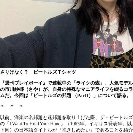
さりげなく？ ビートルズＴシャツ
『週刊プレイボーイ』で連載中の「ライクの森」。人気モデル
の市川紗椰（さや）が、自身の特殊なマニアライフを綴るコラ
ムだ。今回は「ビートルズの邦題 （Part1）」について語る。
＊ ＊ ＊
以前、洋楽の名邦題と迷邦題を取り上げた際、ザ・ビートルズ
の『I Want To Hold Your Hand』（1963年。イギリス発表年。以
下同）の日本語タイトルが『抱きしめたい』であることを紹介