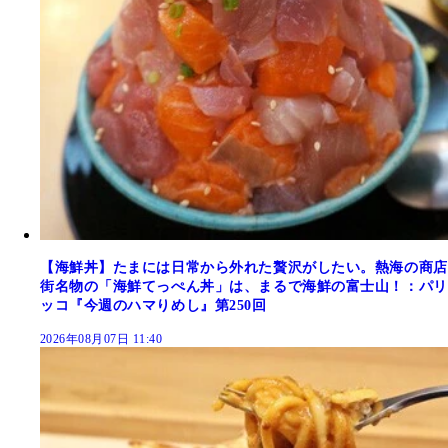
【海鮮丼】たまには日常から外れた贅沢がしたい。熱海の商店
街名物の「海鮮てっぺん丼」は、まるで海鮮の富士山！：パリ
ッコ『今週のハマりめし』第250回
2026年08月07日 11:40