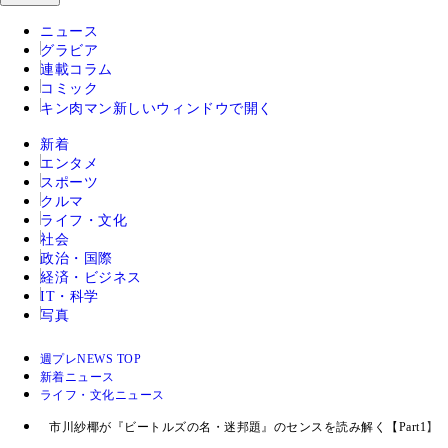
ニュース
グラビア
連載コラム
コミック
キン肉マン
新しいウィンドウで開く
新着
エンタメ
スポーツ
クルマ
ライフ・文化
社会
政治・国際
経済・ビジネス
IT・科学
写真
週プレNEWS TOP
新着ニュース
ライフ・文化ニュース
市川紗椰が『ビートルズの名・迷邦題』のセンスを読み解く【Part1】