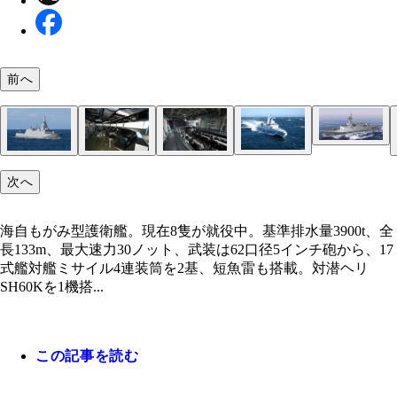
前へ
スペイン、ALFA3000フリゲート艦完成予想図。満
水量3500t～4000t。全長104m。76㎜砲1基、対艦
8発、16セルVLSに対空ミサイル、3連装魚雷発射
独のMEKO A-200フリゲート艦。ブローム・ウン
基。哨戒ヘリ1機搭載可能（写真：ナバンティア）
海自もがみ型護衛艦。現在8隻が就役中。基準排水
「もがみ」の操舵室。近未来的なグラスコクピット
「もがみ」の艦尾にはウェルドックがあり、ダイバ
韓国は大邱級フリゲートを豪が選出している。満載
次へ
ォス社製、南アフリカに売った同型の要目は、満載
3900t、全長133m、最大速力30ノット、武装は62口
っている（写真：柿谷哲也）
どが小型艇で発着艦可能。さらに機雷敷設用装備を
量3600t、全長122m。建造費は1隻340億円だった
量3590t、全長121m、最大速力28ノット、兵装76mm
ンチ砲から、17式艦対艦ミサイル4連装筒を2基、
る（写真：柿谷哲也）
に、海自新型FFMは、2028年度配備予定の建造費が
基、自国開発防空ミサイル、エクゾセ対艦ミサイル
海自もがみ型護衛艦。現在8隻が就役中。基準排水量3900t、全
も搭載。対潜ヘリSH60Kを1機搭載。まさに何でも
873億円。韓国の安さ爆発である（写真：柿谷哲也
短魚雷2基。アルゼンチン海軍も運用中（写真：ブ
長133m、最大速力30ノット、武装は62口径5インチ砲から、17
せるフリゲート艦（写真：柿谷哲也）
ム ウント フォス）
式艦対艦ミサイル4連装筒を2基、短魚雷も搭載。対潜ヘリ
SH60Kを1機搭...
この記事を読む