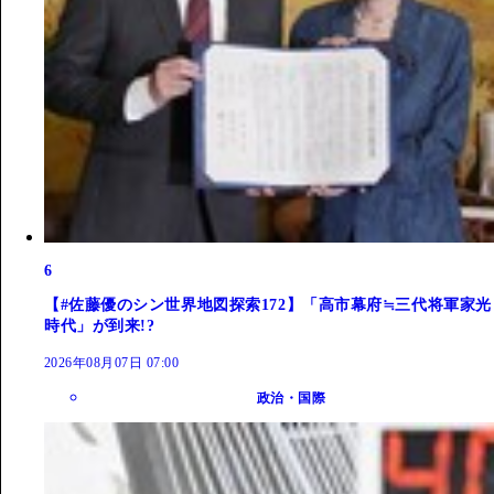
6
【#佐藤優のシン世界地図探索172】「高市幕府≒三代将軍家光
時代」が到来!?
2026年08月07日 07:00
政治・国際