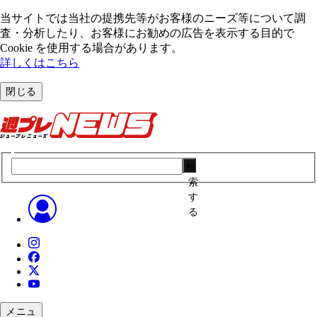
当サイトでは当社の提携先等がお客様のニーズ等について調
査・分析したり、お客様にお勧めの広告を表⽰する⽬的で
Cookie を使⽤する場合があります。
詳しくはこちら
閉じる
検
索
す
る
メニュ