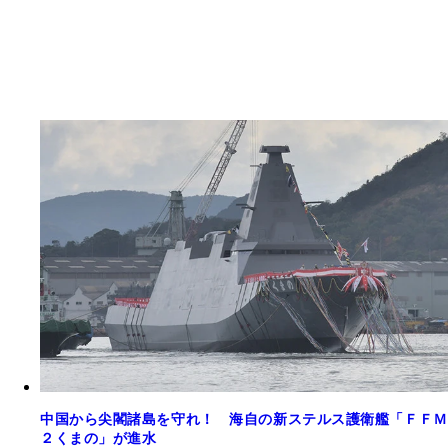
中国から尖閣諸島を守れ！ 海自の新ステルス護衛艦「ＦＦＭ
２くまの」が進水