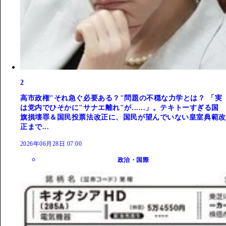
2
高市政権"それ急ぐ必要ある？"問題の不穏な力学とは？ 「実
は党内でひそかに"サナエ離れ"が......」。テキトーすぎる国
旗損壊罪＆国民投票法改正に、国民が望んでいない皇室典範改
正まで...
2026年06月28日 07:00
政治・国際