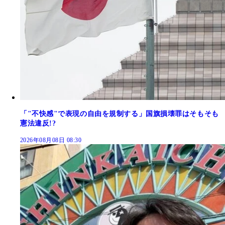
「"不快感"で表現の自由を規制する」国旗損壊罪はそもそも
憲法違反!?
2026年08月08日 08:30