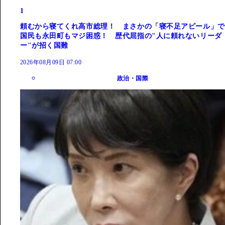
1
頼むから寝てくれ高市総理！ まさかの「寝不足アピール」で
国民も永田町もマジ困惑！ 歴代屈指の"人に頼れないリーダ
ー"が招く国難
2026年08月09日 07:00
政治・国際