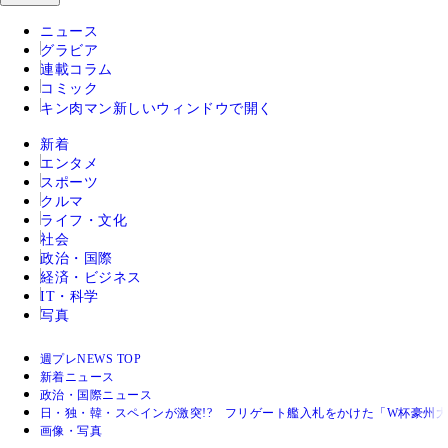
ニュース
グラビア
連載コラム
コミック
キン肉マン
新しいウィンドウで開く
新着
エンタメ
スポーツ
クルマ
ライフ・文化
社会
政治・国際
経済・ビジネス
IT・科学
写真
週プレNEWS TOP
新着ニュース
政治・国際ニュース
日・独・韓・スペインが激突!? フリゲート艦入札をかけた「W杯豪州
画像・写真