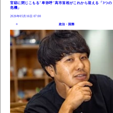
官邸に閉じこもる"卑弥呼"高市首相がこれから迎える「3つの
危機」
2026年05月16日 07:00
政治・国際