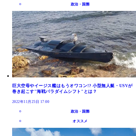
政治・国際
巨大空母やイージス艦はもうオワコン!? 小型無人艇・USVが
巻き起こす"海戦パラダイムシフト"とは？
2022年11月25日 17:00
政治・国際
オススメ