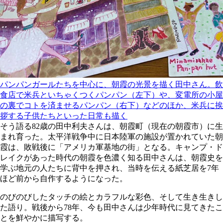
パンパンガールたちを中心に、朝霞の光景を描く田中さん。飲
食店で米兵といちゃくつくパンパン（左下）や、変電所の小屋
の裏でコトを済ませるパンパン（右下）などのほか、米兵に挨
拶する子供たちといった日常も描く
そう語る82歳の田中利夫さんは、朝霞町（現在の朝霞市）に生
まれ育った。太平洋戦争中に日本陸軍の施設が置かれていた朝
霞は、敗戦後に「アメリカ軍基地の街」となる。キャンプ・ド
レイクがあった時代の朝霞を色濃く知る田中さんは、朝霞史を
学ぶ地元の人たちに背中を押され、当時を伝える紙芝居を7年
ほど前から自作するようになった。
のびのびしたタッチの絵とカラフルな彩色、そして生き生きし
た語り。戦後から78年、今も田中さんは少年時代に見てきたこ
とを鮮やかに描写する。