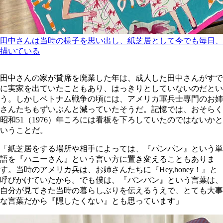
田中さんは当時の様子を思い出し、紙芝居として今でも毎日、
描いている
田中さんの家が貸席を廃業した年は、成人した田中さんがすで
に実家を出ていたこともあり、はっきりとしていないのだとい
う。しかしベトナム戦争の頃には、アメリカ軍兵士専門のお姉
さんたちもずいぶんと減っていたそうだ。記憶では、おそらく
昭和51（1976）年ころには看板を下ろしていたのではないかと
いうことだ。
「紙芝居をする場所や相手によっては、『パンパン』という単
語を『ハニーさん』という言い方に置き変えることもありま
す。当時のアメリカ兵は、お姉さんたちに『Hey,honey！』と
呼びかけていたから。でも僕は、『パンパン』という言葉は、
自分が見てきた当時の暮らしぶりを伝えるうえで、とても大事
な言葉だから『隠したくない』とも思っています」