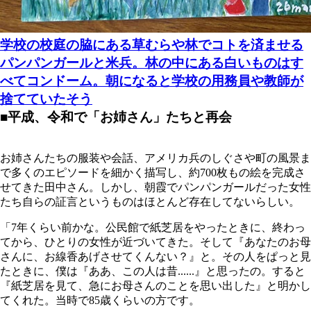
学校の校庭の脇にある草むらや林でコトを済ませる
パンパンガールと米兵。林の中にある白いものはす
べてコンドーム。朝になると学校の用務員や教師が
捨てていたそう
■平成、令和で「お姉さん」たちと再会
お姉さんたちの服装や会話、アメリカ兵のしぐさや町の風景ま
で多くのエピソードを細かく描写し、約700枚もの絵を完成さ
せてきた田中さん。しかし、朝霞でパンパンガールだった女性
たち自らの証言というものはほとんど存在してないらしい。
「7年くらい前かな。公民館で紙芝居をやったときに、終わっ
てから、ひとりの女性が近づいてきた。そして『あなたのお母
さんに、お線香あげさせてくんない？』と。その人をぱっと見
たときに、僕は『ああ、この人は昔......』と思ったの。すると
『紙芝居を見て、急にお母さんのことを思い出した』と明かし
てくれた。当時で85歳くらいの方です。