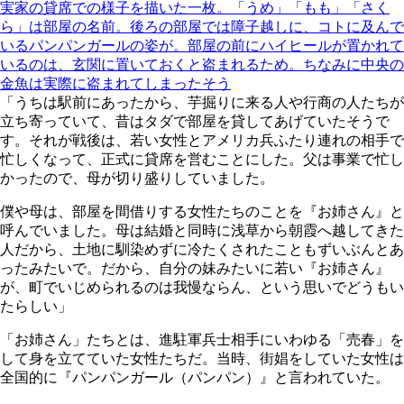
実家の貸席での様子を描いた一枚。「うめ」「もも」「さく
ら」は部屋の名前。後ろの部屋では障子越しに、コトに及んで
いるパンパンガールの姿が。部屋の前にハイヒールが置かれて
いるのは、玄関に置いておくと盗まれるため。ちなみに中央の
金魚は実際に盗まれてしまったそう
「うちは駅前にあったから、芋掘りに来る人や行商の人たちが
立ち寄っていて、昔はタダで部屋を貸してあげていたそうで
す。それが戦後は、若い女性とアメリカ兵ふたり連れの相手で
忙しくなって、正式に貸席を営むことにした。父は事業で忙し
かったので、母が切り盛りしていました。
僕や母は、部屋を間借りする女性たちのことを『お姉さん』と
呼んでいました。母は結婚と同時に浅草から朝霞へ越してきた
人だから、土地に馴染めずに冷たくされたこともずいぶんとあ
ったみたいで。だから、自分の妹みたいに若い『お姉さん』
が、町でいじめられるのは我慢ならん、という思いでどうもい
たらしい」
「お姉さん」たちとは、進駐軍兵士相手にいわゆる「売春」を
して身を立てていた女性たちだ。当時、街娼をしていた女性は
全国的に『パンパンガール（パンパン）』と言われていた。