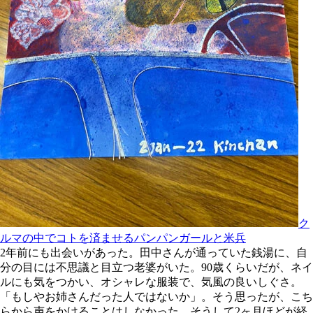
ク
ルマの中でコトを済ませるパンパンガールと米兵
2年前にも出会いがあった。田中さんが通っていた銭湯に、自
分の目には不思議と目立つ老婆がいた。90歳くらいだが、ネイ
ルにも気をつかい、オシャレな服装で、気風の良いしぐさ。
「もしやお姉さんだった人ではないか」。そう思ったが、こち
らから声をかけることはしなかった。そうして2ヶ月ほどが経