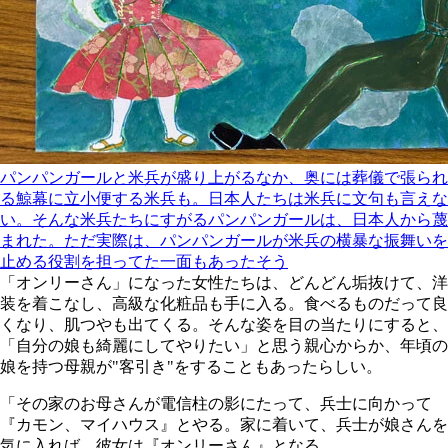
パンパンガールと米兵が盛り上がるなか、奥には葬儀で張られ
る鯨幕に立小便する米兵も。日本人たちは米兵に文句も言えな
い。そんな米兵たちにすがるパンパンガールは、日本人から蔑
まれた。ただ実際は、パンパンガールが米兵の横暴な振舞いを
止める役割を担ってた一面もあったそう
「オンリーさん」になった女性たちは、どんどん垢抜けて、洋
装を着こなし、高級な化粧品も手に入る。食べるものだって良
くなり、肌つやも出てくる。そんな姿を目の当たりにすると、
「自分の娘も綺麗にしてやりたい」と思う親心からか、年頃の
娘を持つ母親が"客引き"をすることもあったらしい。
「その家のお母さんが電信柱の影にたって、兵士に向かって
『カモン、マイハウス』とやる。家に着いて、兵士が娘さんを
気に入れば、彼女は『オンリーさん』となる。