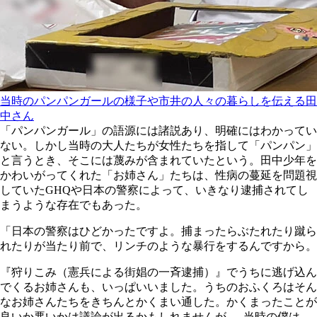
当時のパンパンガールの様子や市井の人々の暮らしを伝える田
中さん
「パンパンガール」の語源には諸説あり、明確にはわかってい
ない。しかし当時の大人たちが女性たちを指して「パンパン」
と言うとき、そこには蔑みが含まれていたという。田中少年を
かわいがってくれた「お姉さん」たちは、性病の蔓延を問題視
していたGHQや日本の警察によって、いきなり逮捕されてし
まうような存在でもあった。
「日本の警察はひどかったですよ。捕まったらぶたれたり蹴ら
れたりが当たり前で、リンチのような暴行をするんですから。
『狩りこみ（憲兵による街娼の一斉逮捕）』でうちに逃げ込ん
でくるお姉さんも、いっぱいいました。うちのおふくろはそん
なお姉さんたちをきちんとかくまい通した。かくまったことが
良いか悪いかは議論が出るかもしれませんが......当時の僕は、