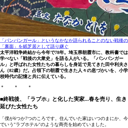
「パンパンガール」というなかなか語られることのない戦後の
「裏面」を紙芝居として語り継ぐ
太平洋戦争終結から今年で78年。埼玉県朝霞市に、教科書では
学べない「戦後の大衆史」を語る人がいる。「パンパンガー
ル」と呼ばれた女性たちの暮らしを身近で見てきた田中利夫さ
ん（82歳）だ。占領下の朝霞で生きた人々の息づかいを、小学
校時代の記憶と共に伝えている。
＊ ＊ ＊
■終戦後、「ラブホ」と化した実家...春を売り、生き
延びた女性たち
「僕が6つか7つのころです。住んでいた家はいつのまにか、今
でいう"ラブホテル"のような商売を始めていました。