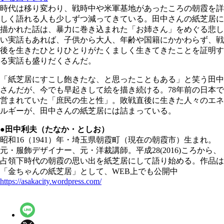
時代は移り変わり、戦時中や米軍基地があったころの朝霞を詳
しく語れる人も少しずつ減ってきている。田中さんの紙芝居に
描かれた話は、暴力に巻き込まれた「お姉さん」をめぐる悲し
い実話もあれば、子供から大人、年齢や国籍にかかわらず、戦
後を生きたひとりひとりがたくましく生きてきたことを証明す
る実話も盛りだくさんだ。
「紙芝居にすこし飽きたな、と思ったこともある」と笑う田中
さんだが、今でも早起きして絵を描き続ける。78年前の日本で
営まれていた「庶民の生と性」。敗戦直後に生きた人々のエネ
ルギーが、田中さんの紙芝居には詰まっている。
●田中利夫（たなか・としお）
昭和16（1941）年・埼玉県朝霞町（現在の朝霞市）生まれ。
元・服飾デザイナー、元・洋裁講師。平成28(2016)ころから、
占領下時代の朝霞の思い出を紙芝居にして語り始める。作品は
「金ちゃんの紙芝居」として、WEB上でも公開中
https://asakacity.wordpress.com/