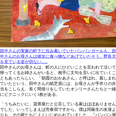
田中さんの実家の軒下に住み着いていたパンパンガールも。田
中さんのお母さんは彼女に食べ物などあげていたそう。野良犬
を見ている姿が切ない......
田中さんのお母さんは、町の人にひどいことを言われて泣いて
帰ってくるお姉さんがいると、相手に文句を言いに出ていくこ
ともあったらしい。「朝霞のおかあさん」と呼ばれ、親しまれ
ていたという。田中さんの紙芝居には、お母さんが手作りの弁
当をこしらえ、長く間借りをしていたオンリーさんたちと一緒
にピクニックにいく1枚がある。
「うちみたいに、貸席屋だと公言している家はほぼありません
でした。いってしまえば売春宿ですから。僕は同級生の友達よ
りも、その親たちによくいじめられていました。『パンパン屋