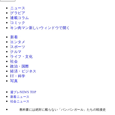
ニュース
グラビア
連載コラム
コミック
キン肉マン
新しいウィンドウで開く
新着
エンタメ
スポーツ
クルマ
ライフ・文化
社会
政治・国際
経済・ビジネス
IT・科学
写真
週プレNEWS TOP
新着ニュース
社会ニュース
教科書には絶対に載らない「パンパンガール」たちの戦後史