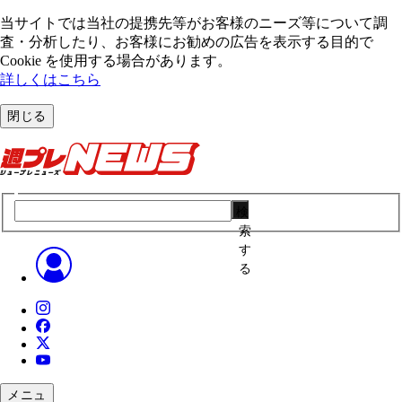
当サイトでは当社の提携先等がお客様のニーズ等について調
査・分析したり、お客様にお勧めの広告を表⽰する⽬的で
Cookie を使⽤する場合があります。
詳しくはこちら
閉じる
検
索
す
る
メニュ