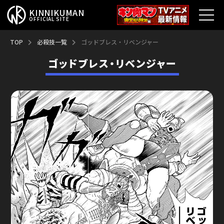
KINNIKUMAN
OFFICIAL SITE
TOP
TOP
必殺技一覧
ゴッドブレス・リベンジャー
ゴッドブレス・リベンジャー
キン肉マンとは？
最新情報
アニメ
コミックス
特集
超人総選挙
新超人募集