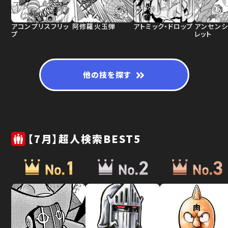
アコンプリスフリッ
阿修羅火玉弾
アトミック・ドロップ
アンセンシ
プ
レット
他の技を探す
【7月】超人検索BEST5