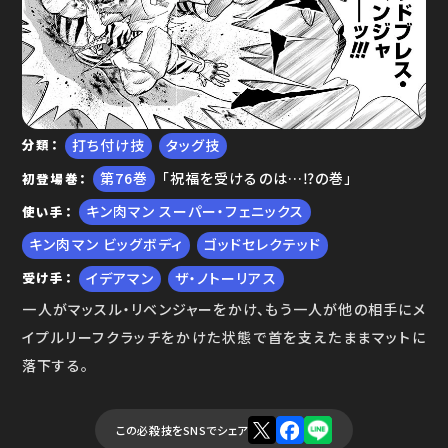
ゆで問答
打ち付け技
タッグ技
分類
76
「祝福を受けるのは…⁉の巻」
初登場巻
キン肉マン スーパー・フェニックス
使い手
キン肉マン ビッグボディ
ゴッドセレクテッド
イデアマン
ザ・ノトーリアス
受け手
一人がマッスル・リベンジャーをかけ、もう一人が他の相手にメ
イプルリーフクラッチをかけた状態で首を支えたままマットに
落下する。
この必殺技をSNSでシェア