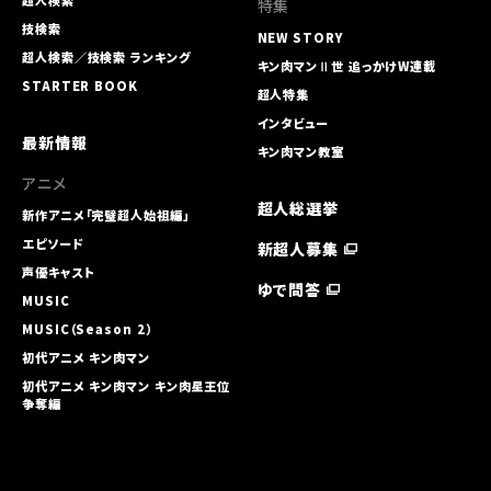
超人検索
特集
技検索
NEW STORY
超人検索／技検索 ランキング
キン肉マンⅡ世 追っかけW連載
STARTER BOOK
超人特集
インタビュー
最新情報
キン肉マン教室
アニメ
超人総選挙
新作アニメ「完璧超人始祖編」
エピソード
新超人募集
声優キャスト
ゆで問答
MUSIC
MUSIC（Season 2）
初代アニメ キン⾁マン
初代アニメ キン⾁マン キン⾁星王位
争奪編