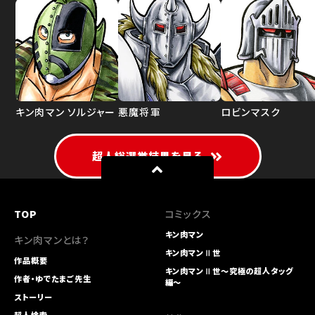
キン肉マン ソルジャー
悪魔将軍
ロビンマスク
超人総選挙結果を見る
TOP
コミックス
キン肉マン
キン肉マンとは？
キン肉マンⅡ世
作品概要
キン肉マンⅡ世～究極の超人タッグ
作者・ゆでたまご先生
編～
ストーリー