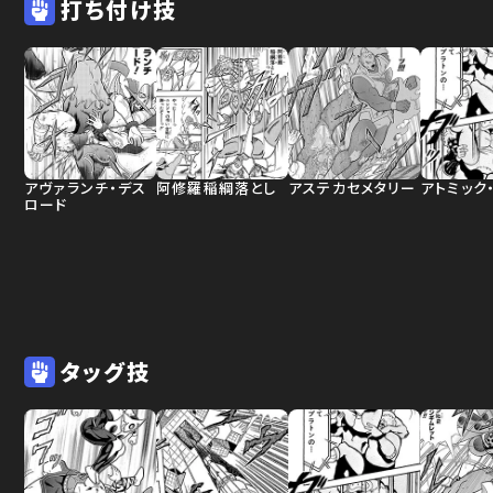
打ち付け技
アヴァランチ・デス
阿修羅稲綱落とし
アステカセメタリー
アトミック
ロード
タッグ技