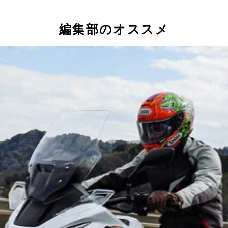
編集部のオススメ
がハンドルバーより下にマウントされるのは国産としては珍し
パレートハンドルを採用。デジタルメーターはレブル１１００
同じ遠心クラッチに４速ロータリーエンジンを心臓部に搭載。
ンチに大径化し、車体も大きくなった。乗車姿勢はゆったり
２気筒エンジンを搭載した初代ホーク ＣＢ２５０Ｔは１９７