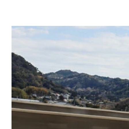
攻撃的なロケットカウルを身にまとう新型。ミラー
前傾姿勢のライディングポジションを可能にするセ
ホンダ ダックス１２５ スーパーカブＣ１２５と
初代は前後１０インチだった足回りが新型は１２イ
初代ホークはコチラ！ 空冷ＯＨＣ３バルブの並列