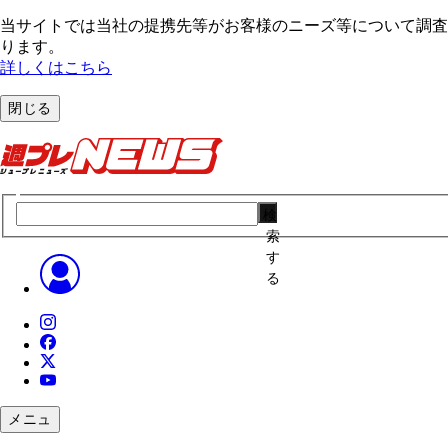
当サイトでは当社の提携先等がお客様のニーズ等について調査・
ります。
詳しくはこちら
閉じる
検
索
す
る
メニュ