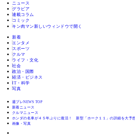
ニュース
グラビア
連載コラム
コミック
キン肉マン
新しいウィンドウで開く
新着
エンタメ
スポーツ
クルマ
ライフ・文化
社会
政治・国際
経済・ビジネス
IT・科学
写真
週プレNEWS TOP
新着ニュース
クルマニュース
ホンダの名車が４５年ぶりに復活！ 新型「ホーク１１」の詳細を大予
画像・写真