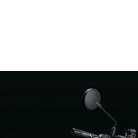
手間がかかり大量生産には不向きな一体成形ＦＲＰ製。丸眼１
追求。ホイールは前後１７インチで、タイヤはダンロップ製を