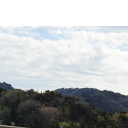
く、ホンダでは初となる
と共通？
鋼板プレスフレームで胴長短足スタイルを再現
７年に登場。当時の若者を熱狂させた