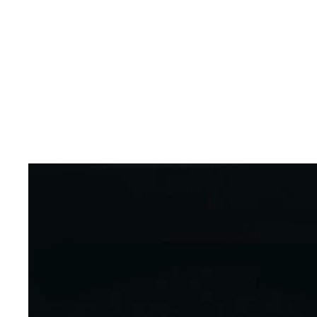
ホンダ ホーク１１ こだわりのロケットカウルは
リアフェンダーには荷掛けフックを備えて利便性も