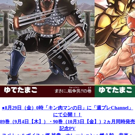
●8月29日（金）0時「キン肉マンの日」に「週プレChannel」
にて公開！！
89巻（9月4日【木】）・90巻（10月3日【金】）2ヵ月同時発売
記念PV