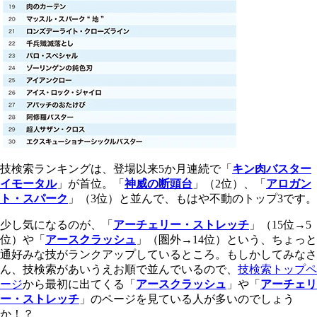
技検索ランキングは、登場以来5か月連続で「
キン肉バスター
イモータル
」が首位。「
神威の断頭台
」（2位）、「
アロガン
ト・スパーク
」（3位）と並んで、もはや不動のトップ3です。
少し気になるのが、「
アーチェリー・ストレッチ
」（15位→5
位）や「
アースクラッシュ
」（圏外→14位）という、ちょっと
通好みな技がランクアップしているところ。もしかしてみなさ
ん、技検索があいうえお順で並んでいるので、
技検索トップペ
ージ
から最初に出てくる「
アースクラッシュ
」や「
アーチェリ
ー・ストレッチ
」のページを見ている人が多いのでしょう
か！？