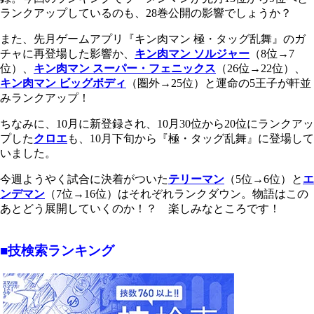
ランクアップしているのも、28巻公開の影響でしょうか？
また、先月ゲームアプリ『キン肉マン 極・タッグ乱舞』のガ
チャに再登場した影響か、
キン肉マン ソルジャー
（8位→7
位）、
キン肉マン スーパー・フェニックス
（26位→22位）、
キン肉マン ビッグボディ
（圏外→25位）と運命の5王子が軒並
みランクアップ！
ちなみに、10月に新登録され、10月30位から20位にランクアッ
プした
クロエ
も、10月下旬から『極・タッグ乱舞』に登場して
いました。
今週ようやく試合に決着がついた
テリーマン
（5位→6位）と
エ
ンデマン
（7位→16位）はそれぞれランクダウン。物語はこの
あとどう展開していくのか！？ 楽しみなところです！
■技検索ランキング