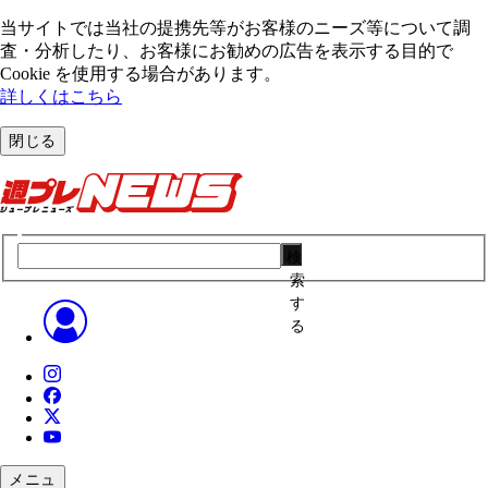
当サイトでは当社の提携先等がお客様のニーズ等について調
査・分析したり、お客様にお勧めの広告を表⽰する⽬的で
Cookie を使⽤する場合があります。
詳しくはこちら
閉じる
検
索
す
る
メニュ