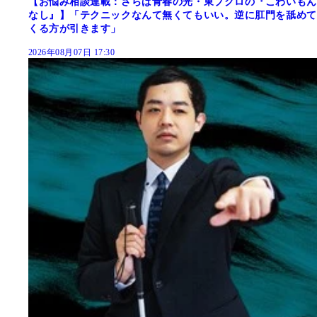
【お悩み相談連載：さらば青春の光・東ブクロの『こわいもん
なし』】「テクニックなんて無くてもいい。逆に肛門を舐めて
くる方が引きます」
2026年08月07日 17:30