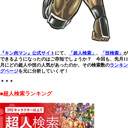
『キン肉マン』公式サイト
にて、
「超人検索」
、
「技検索」
が
できるようになったのはご存知でしょうか？ 今回も、先月11
月にどの超人や技の人気があったのか、その検索数の
ランキン
グページ
を元に分析していくぞ！
＊＊＊
■超人検索ランキング