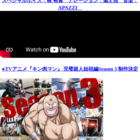
スペシャルボイス：梶 裕貴 ナレーション：燃え殻 音楽：
APAZZI
●TVアニメ『
キン肉マン
』 完璧超人始祖編Season 3 制作決定