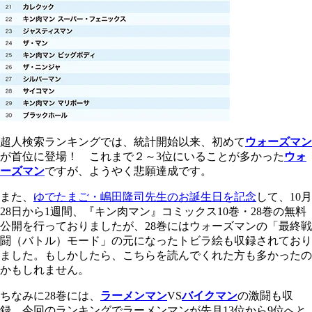
超人検索ランキングでは、統計開始以来、初めて
ウォーズマン
が首位に登場！ これまで２～3位にいることが多かった
ウォ
ーズマン
ですが、ようやく悲願達成です。
また、
ゆでたまご・嶋田隆司先生のお誕生日を記念
して、10月
28日から1週間、『キン肉マン』コミックス10巻・28巻の無料
公開を行っておりましたが、28巻にはウォーズマンの「最終戦
闘（バトル）モード」の元になったトビラ絵も収録されており
ました。もしかしたら、こちらを読んでくれた方も多かったの
かもしれません。
ちなみに28巻には、
ラーメンマン
VS
バイクマン
の激闘も収
録。今回のランキングでラーメンマンが先月13位から9位へと