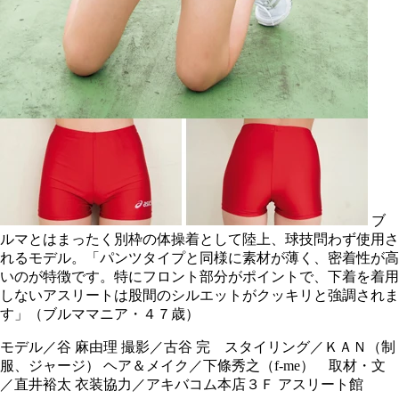
ブ
ルマとはまったく別枠の体操着として陸上、球技問わず使用さ
れるモデル。「パンツタイプと同様に素材が薄く、密着性が高
いのが特徴です。特にフロント部分がポイントで、下着を着用
しないアスリートは股間のシルエットがクッキリと強調されま
す」（ブルママニア・４７歳）
モデル／谷 麻由理 撮影／古谷 完 スタイリング／ＫＡＮ（制
服、ジャージ） ヘア＆メイク／下條秀之（f-me） 取材・文
／直井裕太 衣装協力／アキバコム本店３Ｆ アスリート館