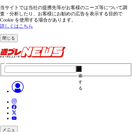
当サイトでは当社の提携先等がお客様のニーズ等について調
査・分析したり、お客様にお勧めの広告を表⽰する⽬的で
Cookie を使⽤する場合があります。
詳しくはこちら
閉じる
検
索
す
る
メニュ