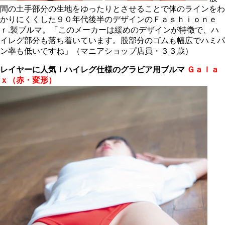
間の土手部分の生地をゆったりとさせることで体のラインをわ
かりにくくした９０年代後半のデザインのＦａｓｈｉｏｎｅ
ｒ.製ブルマ。「このメーカーは緩めのデザインが特徴で、ハ
イレグ部分も落ち着いています。股部分のゴムも幅広でハミパ
ン率も低いですね」（マニアショップ店員・３３歳）
レイヤーに人気！
ハイレグ仕様のグラビア用ブルマ
Ｇａｌａ
ｘ（赤・変形）