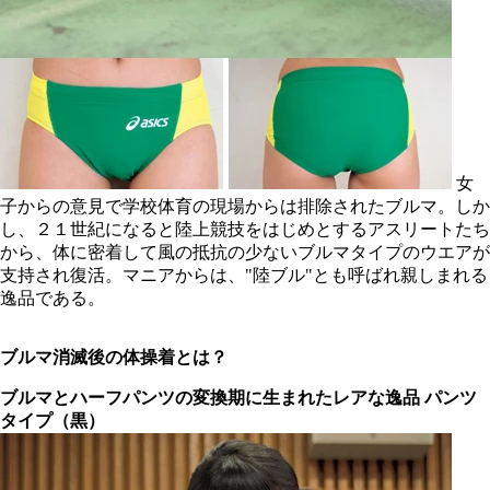
女
子からの意見で学校体育の現場からは排除されたブルマ。しか
し、２１世紀になると陸上競技をはじめとするアスリートたち
から、体に密着して風の抵抗の少ないブルマタイプのウエアが
支持され復活。マニアからは、"陸ブル"とも呼ばれ親しまれる
逸品である。
ブルマ消滅後の体操着とは？
ブルマとハーフパンツの変換期に
生まれたレアな逸品
パンツ
タイプ（黒）