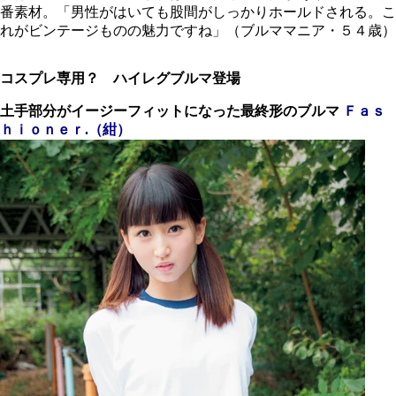
番素材。「男性がはいても股間がしっかりホールドされる。こ
れがビンテージものの魅力ですね」（ブルママニア・５４歳）
コスプレ専用？ ハイレグブルマ登場
土手部分がイージーフィット
になった最終形のブルマ
Ｆａｓ
ｈｉｏｎｅｒ.（紺）