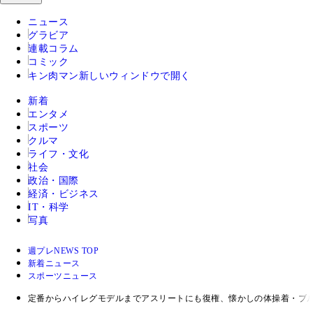
ニュース
グラビア
連載コラム
コミック
キン肉マン
新しいウィンドウで開く
新着
エンタメ
スポーツ
クルマ
ライフ・文化
社会
政治・国際
経済・ビジネス
IT・科学
写真
週プレNEWS TOP
新着ニュース
スポーツニュース
定番からハイレグモデルまでアスリートにも復権、懐かしの体操着・ブ