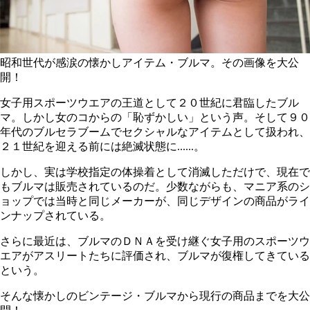
昭和世代が感涙の懐かしアイテム・ブルマ。その画像を大公
開！
女子用スポーツウエアの王道として２０世紀に君臨したブル
マ。しかし女のコからの「恥ずかしい」という声。そして９０
年代のブルセラブームでセクシャルなアイテムとして扱われ、
２１世紀を迎える前には絶滅状態に......。
しかし、実は学校指定の体操着として消滅しただけで、現在で
もブルマは販売されているのだ。少数ながらも、マニア系のシ
ョップでは当時と同じメーカーが、同じデザインの商品がライ
ンナップされている。
さらに最近は、ブルマのＤＮＡを受け継ぐ女子用のスポーツウ
エアがアスリートたちに評価され、ブルマが復権してきている
という。
そんな懐かしのビンテージ・ブルマから現行の商品までを大公