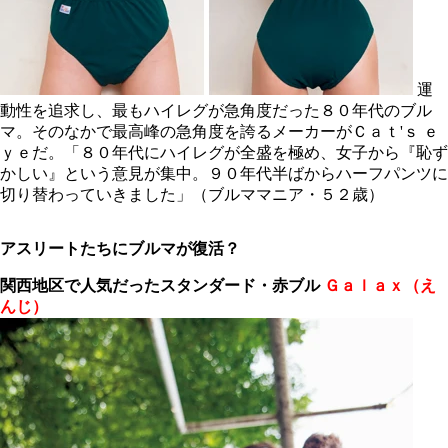
運
動性を追求し、最もハイレグが急角度だった８０年代のブル
マ。そのなかで最高峰の急角度を誇るメーカーがＣａｔ'ｓ ｅ
ｙｅだ。「８０年代にハイレグが全盛を極め、女子から『恥ず
かしい』という意見が集中。９０年代半ばからハーフパンツに
切り替わっていきました」（ブルママニア・５２歳）
アスリートたちにブルマが復活？
関西地区で人気だった
スタンダード・赤ブル
Ｇａｌａｘ（え
んじ）