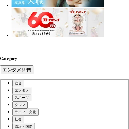
Category
エンタメ
開/閉
総合
エンタメ
スポーツ
クルマ
ライフ・文化
社会
政治・国際