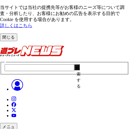
当サイトでは当社の提携先等がお客様のニーズ等について調
査・分析したり、お客様にお勧めの広告を表⽰する⽬的で
Cookie を使⽤する場合があります。
詳しくはこちら
閉じる
検
索
す
る
メニュ