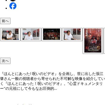
前へ
『ほんとにあった! 呪いのビデオ』を企画し、世に
根拠のない自信はときおり降りてくるそう。張江さ
2019年には20周年イベントも開催。歴代の監督を
ブームになってしまったが故の問題も数知れず、そ
2017年に刊行した『ほんとにあった! 呪いのビデオ
1999年にリリースした『ほんとにあった! 呪いのビ
た張江肇さん
「百発百中とはいかないですけどね」と苦笑いして
中村義洋監督、白石晃士監督、福田陽平監督、川居
苦慮したことが今では良い思い出となっていると話
のヒストリー』を懐かしそうに眺める張江さん。同
オ』1作目と、今月リリースした『102』のジャケ
（笑）
監督、そして「ほん呪」好きで有名な小出祐介（Ba
江さん
は74作目までのデータベースや歴代監督のインタ
真。1作目の演出・構成を担当したのは、『殿、利
次へ
Ball Bear）を招いて、作品の制作エピソードが語
が掲載されている。ちなみに張江さん自身はこれま
ざる！』（2016年）や『決算！ 忠臣蔵』（2019年
「本当の裏方なので」とほとんど表舞台に出てこな
の中村義洋監督。2001年の『7』までと『Special』
た
『ほんとにあった! 呪いのビデオ』を企画し、世に出した張江
出・構成を、『3』から最新作までナレーションを
肇さん一般の視聴者から寄せられた不可解な映像を紹介してい
いる
く『ほんとにあった！呪いのビデオ』。"心霊ドキュメンタリ
ー"の元祖にして今もなお圧倒的...