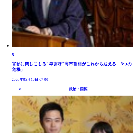
5
官邸に閉じこもる"卑弥呼"高市首相がこれから迎える「3つの
危機」
2026年05月16日 07:00
政治・国際