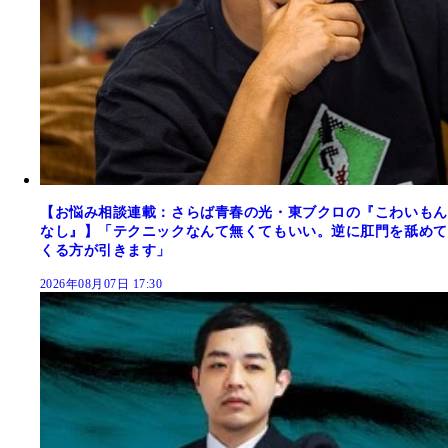
【お悩み相談連載：さらば青春の光・東ブクロの『こわいもん
なし』】「テクニックなんて無くてもいい。逆に肛門を舐めて
くる方が引きます」
2026年08月07日 17:30