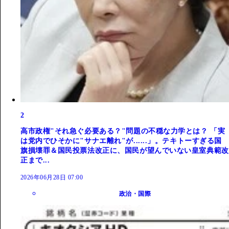
2
高市政権"それ急ぐ必要ある？"問題の不穏な力学とは？ 「実
は党内でひそかに"サナエ離れ"が......」。テキトーすぎる国
旗損壊罪＆国民投票法改正に、国民が望んでいない皇室典範改
正まで...
2026年06月28日 07:00
政治・国際