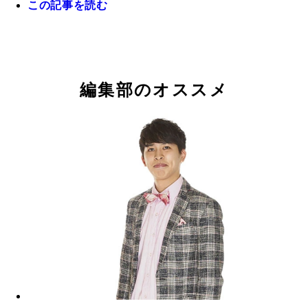
この記事を読む
張江さんの最も好きなタイトルは「ほんとにあった
記念すべき『100』は劇場にて現在、公開中。待ち
のビデオ special 5 」に収録されている「疾走！」
た公開に、「ほん呪」ファンたちが連日訪れている
う。「まだ見られていない人は是非見てください」
こと
編集部のオススメ