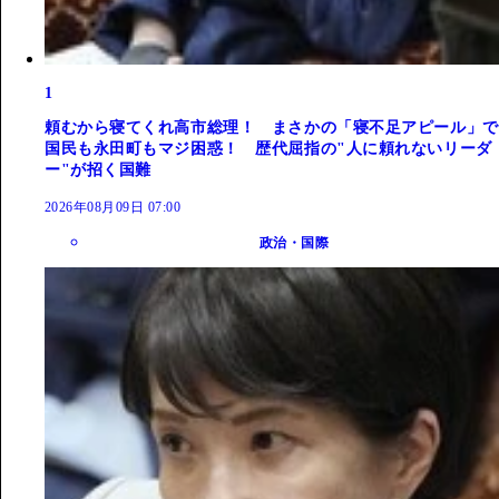
1
頼むから寝てくれ高市総理！ まさかの「寝不足アピール」で
国民も永田町もマジ困惑！ 歴代屈指の"人に頼れないリーダ
ー"が招く国難
2026年08月09日 07:00
政治・国際