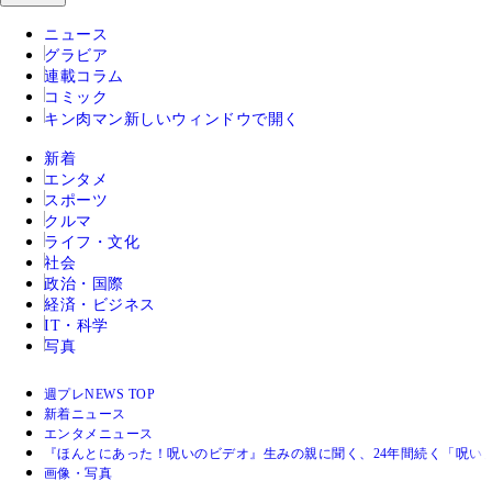
ニュース
グラビア
連載コラム
コミック
キン肉マン
新しいウィンドウで開く
新着
エンタメ
スポーツ
クルマ
ライフ・文化
社会
政治・国際
経済・ビジネス
IT・科学
写真
週プレNEWS TOP
新着ニュース
エンタメニュース
『ほんとにあった！呪いのビデオ』生みの親に聞く、24年間続く「呪い
画像・写真