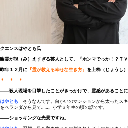
クエンスはやとも氏
幽霊が視（み）えすぎる芸人として、『ホンマでっか！？ＴＶ
昨年１２月に
『霊が教える幸せな生き方』
を上梓（じょう
し）
＊ ＊ ＊
――殺人現場を目撃したことがきっかけで、霊感があることに
はやとも
そうなんです。向かいのマンションから太ったスキ
をベランダから見て......。小学３年生の頃の話です。
――ショッキングな光景ですね。