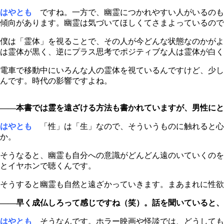
はやとも
ですね。一方で、幽霊につかれやすい人がいるのも
傾向があります。幽霊は気づいてほしくてさまよっているので
僕は「霊体」を視ることで、その人が今どんな状態なのかがよ
は霊体が黒く、逆にプラス思考でポジティブな人は霊体が白く
電車で移動中にいろんな人の霊体を視ているんですけど、少し
んです。時代の影響ですよね。
――本書では霊を遠ざける方法も書かれていますが、男性にと
はやとも
「性」は「生」なので、そういうものに触れると心
か。
そうなると、幽霊も自分への意識がどんどん遠のいていくのを
とイヤホンで聴くんです。
そうすると幽霊も自然と遠ざかっていきます。まあまれに性欲
――早く成仏しろって感じですね（笑）。話を聞いていると、
はやとも
そうなんです。ホラー映画や怪談では、どうしても