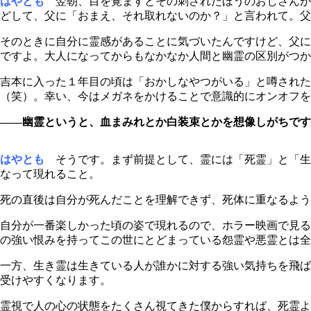
はやとも
翌朝、目を覚ますとその刺されたほうのおじさんが
どして、父に「おまえ、それ取れないのか？」と言われて。父
そのときに自分に霊感があることに気づいたんですけど、父に
ですよ。大人になってからもなかなか人間と幽霊の区別がつか
吉本に入った１年目の頃は「おかしなやつがいる」と噂された
（笑）。幸い、今はメガネをかけることで意識的にオンオフを
――幽霊というと、血まみれとか白装束とかを想像しがちです
はやとも
そうです。まず前提として、霊には「死霊」と「生
なって現れること。
死の直後は自分が死んだことを理解できず、死体に重なるよう
自分が一番楽しかった頃の姿で現れるので、ホラー映画で見る
の強い恨みを持ってこの世にとどまっている怨霊や悪霊とは全
一方、生き霊は生きている人が誰かに対する強い気持ちを飛ば
受けやすくなります。
霊視で人の心の状態をたくさん視てきた僕からすれば、死霊より