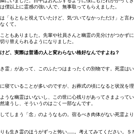
隣にいました。日中はおんぶするように僕にもたれかかってき
は僕以上に霊感の強い人で、無事取ってもらえました。
は「もともと視えていたけど、気づいてなかっただけ」と言わ
なくて。
こともありました。先輩や社員さんと幽霊の見分けがつかずに
切り替えられるようになりました。
けど、実際は普通の人と変わらない格好なんですよね？
き霊」があって、このふたつはまったくの別物です。死霊はい
に寝ていることが多いのですが、お葬式の頃になると状況を理
ような幽霊はいないし、この世に心残りがあってさまよってい
然違うし、そういうのはごく一部なんです。
してしまう「念」のようなもの。宿るべき肉体がない死霊より
も生き霊のほうがずっと怖い......。考えてみてください。