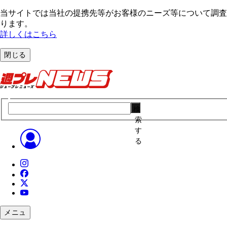
当サイトでは当社の提携先等がお客様のニーズ等について調査・
ります。
詳しくはこちら
閉じる
検
索
す
る
メニュ