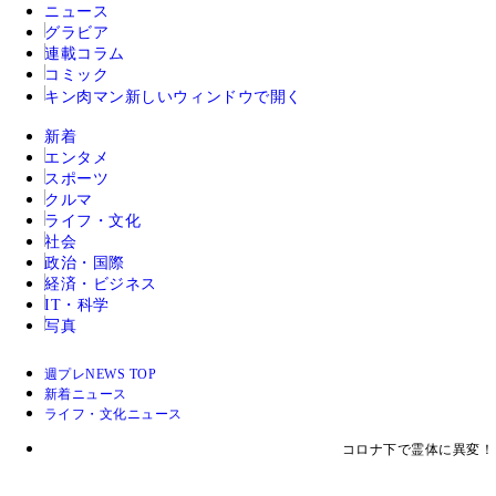
ニュース
グラビア
連載コラム
コミック
キン肉マン
新しいウィンドウで開く
新着
エンタメ
スポーツ
クルマ
ライフ・文化
社会
政治・国際
経済・ビジネス
IT・科学
写真
週プレNEWS TOP
新着ニュース
ライフ・文化ニュース
コロナ下で霊体に異変！