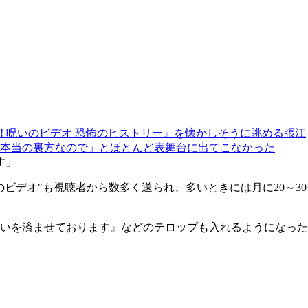
た! 呪いのビデオ 恐怖のヒストリー』を懐かしそうに眺める張江
「本当の裏方なので」とほとんど表舞台に出てこなかった
す」
デオ"も視聴者から数多く送られ、多いときには月に20～30
いを済ませております』などのテロップも入れるようになった