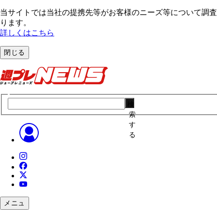
当サイトでは当社の提携先等がお客様のニーズ等について調査・
ります。
詳しくはこちら
閉じる
検
索
す
る
メニュ