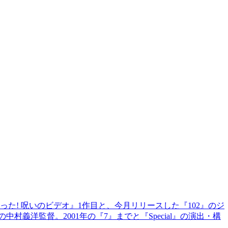
あった! 呪いのビデオ』1作目と、今月リリースした『102』のジ
義洋監督。2001年の『7』までと『Special』の演出・構