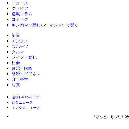
ニュース
グラビア
連載コラム
コミック
キン肉マン
新しいウィンドウで開く
新着
エンタメ
スポーツ
クルマ
ライフ・文化
社会
政治・国際
経済・ビジネス
IT・科学
写真
週プレNEWS TOP
新着ニュース
エンタメニュース
『ほんとにあった！呪