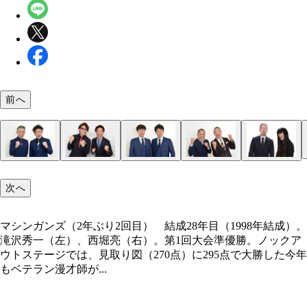
前へ
マシンガンズ（2年ぶり2回目） 結成28年目（199
次へ
はりけ～んず（初進出） 結成35年目（1990年結
ツートライブ（初進出） 結成18年目（2008年結
モンスターエンジン（初進出） 結成19年目（200
囲碁将棋（2年ぶり2回目） 結成22年目（2004年結
吉田たち（初進出） 結成18年目（2007年結成）
ザ・ぼんち（初進出） 結成54年目（1972年結成
金属バット（3年連続3回目） 結成19年目（2007
成）。滝沢秀一（左）、西堀亮（右）。第1回大会
前田登（左）、新井義幸（右）。長年、『M－1』
たかのり（左）、周平魂（右）。ノックアウトステ
成）。西森洋一（左）、大林健二（右）。かつて「
成）。文田大介（左）、根建太一（右）。第1回大
へい（左）、ゆうへい（右）。双子ならではの息の
んちおさむ（左）、里見まさと（右）。1980年代
成）。小林圭輔（左）、友保隼平（右）。独特の漫
勝。ノックアウトステージでは、見取り図（270点
1』『THE W』予選でMCを担当。ザ・ぼんちに次い
では、ジャルジャルとななまがりというビッグネー
の遊び」で注目され、『M－1』『キングオブコン
ト4。ノックアウトステージでは大会最高得点の29
た漫才が魅力。ytv漫才新人賞優勝、上方漫才大賞
ブームを牽引したレジェンド漫才師。同期にツービ
タイルを貫きながらも、観客採点の同大会唯一の3
295点で大勝した
マシンガンズ（2年ぶり2回目） 結成28年目（1998年結成）。
観客100人が審査員となり、ネタごとに「とても面
番目に芸歴が長い
倒してきた実力派
ファイナリスト経験コンビ
叩き出した優勝候補
など受賞多数
ら
ファイナリスト
滝沢秀一（左）、西堀亮（右）。第1回大会準優勝。ノックア
た＝3点」「面白かった＝2点」「面白くなかった＝
ウトステージでは、見取り図（270点）に295点で大勝した今年
の3段階で採点し、点数が高かった組が勝ち進む（
もベテラン漫才師が...
300点）