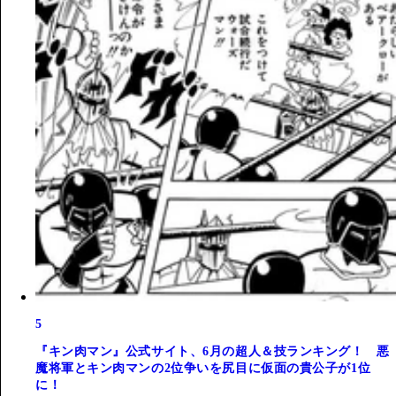
5
『キン肉マン』公式サイト、6月の超人＆技ランキング！ 悪
魔将軍とキン肉マンの2位争いを尻目に仮面の貴公子が1位
に！