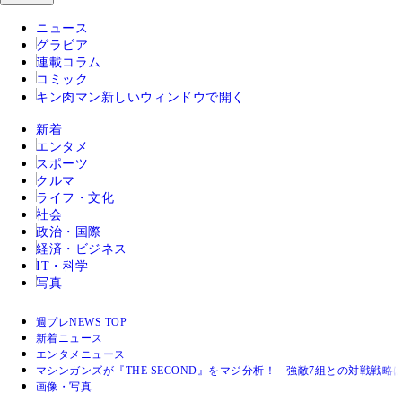
ニュース
グラビア
連載コラム
コミック
キン肉マン
新しいウィンドウで開く
新着
エンタメ
スポーツ
クルマ
ライフ・文化
社会
政治・国際
経済・ビジネス
IT・科学
写真
週プレNEWS TOP
新着ニュース
エンタメニュース
マシンガンズが『THE SECOND』をマジ分析！ 強敵7組との対戦
画像・写真