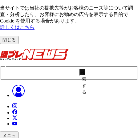
当サイトでは当社の提携先等がお客様のニーズ等について調
査・分析したり、お客様にお勧めの広告を表⽰する⽬的で
Cookie を使⽤する場合があります。
詳しくはこちら
閉じる
検
索
す
る
メニュ