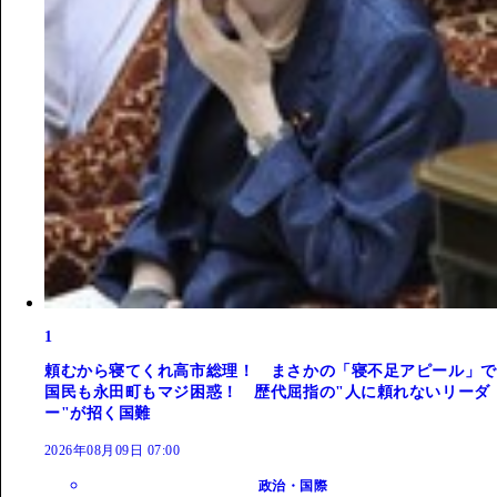
1
頼むから寝てくれ高市総理！ まさかの「寝不足アピール」で
国民も永田町もマジ困惑！ 歴代屈指の"人に頼れないリーダ
ー"が招く国難
2026年08月09日 07:00
政治・国際