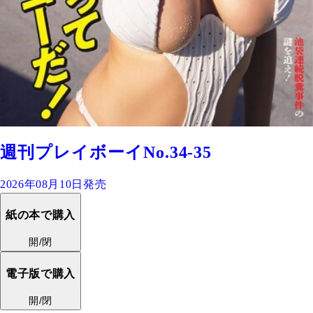
週刊プレイボーイNo.34-35
2026年08月10日発売
紙の本で購入
開/閉
電子版で購入
開/閉