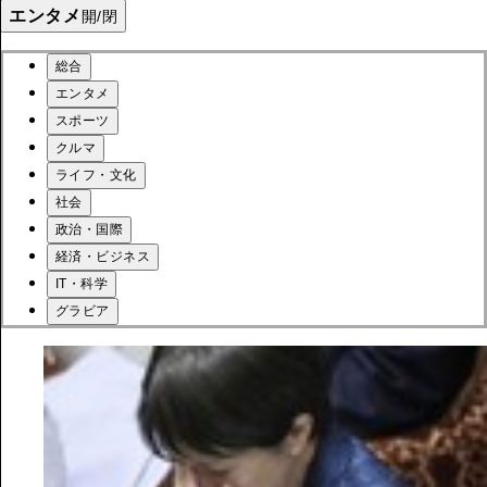
エンタメ
開/閉
総合
エンタメ
スポーツ
クルマ
ライフ・文化
社会
政治・国際
経済・ビジネス
IT・科学
グラビア