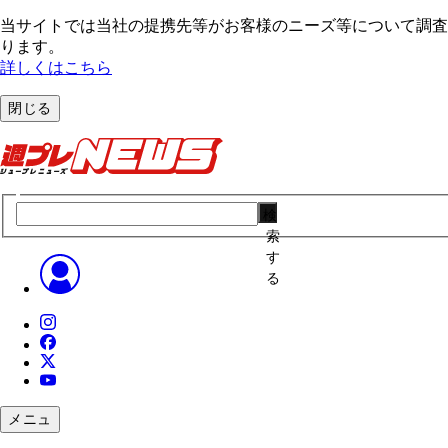
当サイトでは当社の提携先等がお客様のニーズ等について調査・
ります。
詳しくはこちら
閉じる
検
索
す
る
メニュ