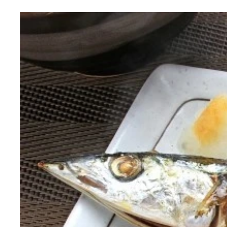
（１）枝からサヤをちぎり取る
（２）サヤを水洗いする（塩でもみ洗いしてもいい
（３）フライパンに水洗いしたサヤとコップ半分（
（４）フタをして約７分間蒸す。最初は強火で、沸
（５）蒸し終わったら火を止め、塩をふる
（６）できあがり！