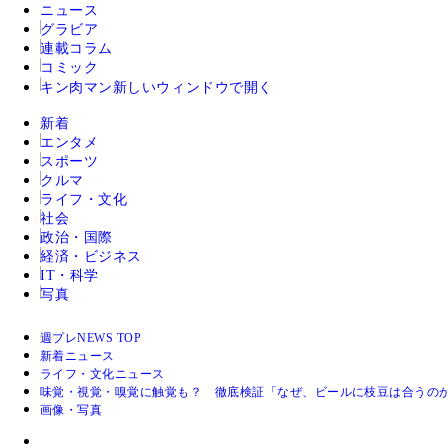
ニュース
グラビア
連載コラム
コミック
キン肉マン
新しいウィンドウで開く
新着
エンタメ
スポーツ
クルマ
ライフ・文化
社会
政治・国際
経済・ビジネス
IT・科学
写真
週プレNEWS TOP
新着ニュース
ライフ・文化ニュース
味覚・視覚・嗅覚に触覚も？ 徹底検証「なぜ、ビールに枝豆は合うの
画像・写真