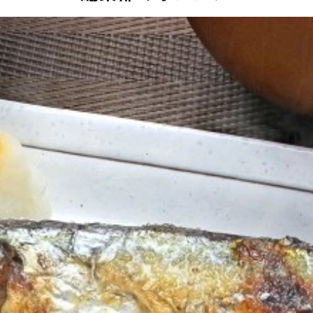
）
約１００ｃｃ）の水を入れる
騰したら弱火にする