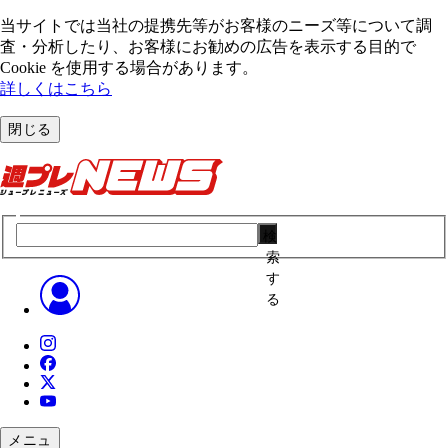
当サイトでは当社の提携先等がお客様のニーズ等について調
査・分析したり、お客様にお勧めの広告を表⽰する⽬的で
Cookie を使⽤する場合があります。
詳しくはこちら
閉じる
検
索
す
る
メニュ