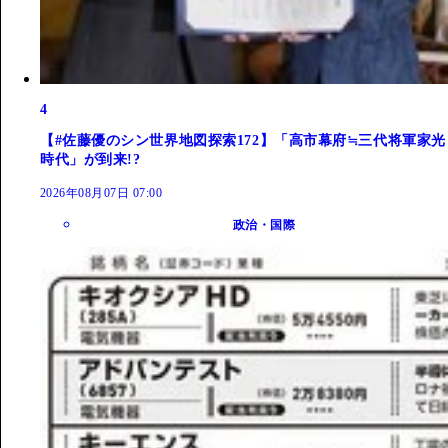
4
【#佐藤優のシン世界地図探索172】「高市幕府≒三代将軍家光
時代」が到来!?
2026年08月07日 07:00
政治・国際