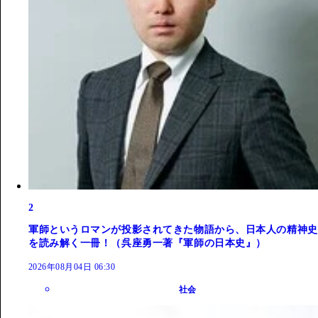
2
軍師というロマンが投影されてきた物語から、日本人の精神史
を読み解く一冊！（呉座勇一著『軍師の日本史』）
2026年08月04日 06:30
社会