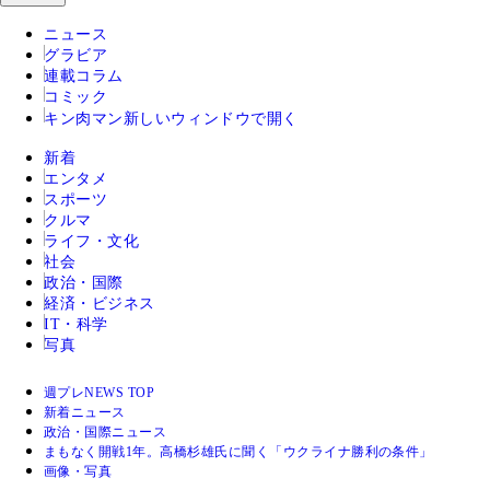
ニュース
グラビア
連載コラム
コミック
キン肉マン
新しいウィンドウで開く
新着
エンタメ
スポーツ
クルマ
ライフ・文化
社会
政治・国際
経済・ビジネス
IT・科学
写真
週プレNEWS TOP
新着ニュース
政治・国際ニュース
まもなく開戦1年。高橋杉雄氏に聞く「ウクライナ勝利の条件」
画像・写真