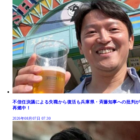
不信任決議による失職から復活も兵庫県・斉藤知事への批判が
再燃中！
2026年08月07日 07:30