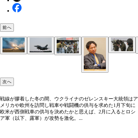
前へ
最新の戦況と次の大反攻の予測ルート
ロシアの動員兵の戦力化はほぼ完了したとみられる
欧州諸国が供与を決めたドイツ製戦車「レオパルト
プーチン大統領は3月中のドンバス全域制圧を軍に
ルカシェンコ政権が倒れれば戦争の様相は一変する
アメリカや欧州を訪問して戦車や戦闘機の供与を求
ウクライナ反転攻勢きっかけになったハイマース（
この1年、連日メディアで戦況解説を提供してきた
バフムト周辺では昨夏から激戦が続く
ハイマースの射程が150kmに延びれば波及効果は大
欧米が戦闘機を供与する場合の候補のひとつがF-1
いる
地上の防空ミサイルを破壊できる対レーダーミサイ
ゼレンスキー大統領
／米陸軍）
雄氏
（写真／米陸軍）
真／米空軍）
「HARM」（写真／米空軍）
次へ
戦線が膠着した冬の間、ウクライナのゼレンスキー大統領はア
メリカや欧州を訪問し戦車や戦闘機の供与を求めた1月下旬に
欧米が西側戦車の供与を決めたかと思えば、2月に入るとロシ
ア軍（以下、露軍）が攻勢を激化。...