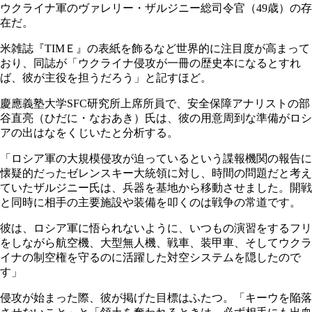
ウクライナ軍のヴァレリー・ザルジニー総司令官（49歳）の存
在だ。
米雑誌『TIMＥ』の表紙を飾るなど世界的に注目度が高まって
おり、同誌が「ウクライナ侵攻が一冊の歴史本になるとすれ
ば、彼が主役を担うだろう」と記すほど。
慶應義塾大学SFC研究所上席所員で、安全保障アナリストの部
谷直亮（ひだに・なおあき）氏は、彼の用意周到な準備がロシ
アの出はなをくじいたと分析する。
「ロシア軍の大規模侵攻が迫っているという諜報機関の報告に
懐疑的だったゼレンスキー大統領に対し、時間の問題だと考え
ていたザルジニー氏は、兵器を基地から移動させました。開戦
と同時に相手の主要施設や装備を叩くのは戦争の常道です。
彼は、ロシア軍に悟られないように、いつもの演習をするフリ
をしながら航空機、大型無人機、戦車、装甲車、そしてウクラ
イナの制空権を守るのに活躍した対空システムを隠したので
す」
侵攻が始まった際、彼が掲げた目標はふたつ。「キーウを陥落