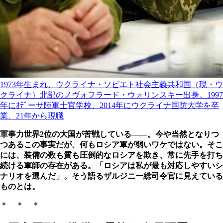
1973年生まれ、ウクライナ・ソビエト社会主義共和国（現・ウ
クライナ）北部のノヴォフラード・ウォリンスキー出身。1997
年にｵﾃﾞーサ陸軍士官学校、2014年にウクライナ国防大学を卒
業、21年から現職
軍事力世界2位の大国が苦戦している――。今や当然となりつ
つあるこの事実だが、何もロシア軍が弱いワケではない。そこ
には、装備の数も質も圧倒的なロシアを欺き、常に先手を打ち
続ける軍師の存在がある。「ロシアは私が最も対応しやすいシ
ナリオを選んだ」。そう語るザルジニー総司令官に見えている
ものとは。
＊ ＊ ＊