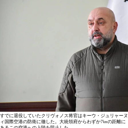
すでに退役していたクリヴォノス将官はキーウ・ジュリャーヌ
ィ国際空港の防衛に徹した。大統領府からわずか7㎞の距離に
あるこの空港への上陸を阻止した