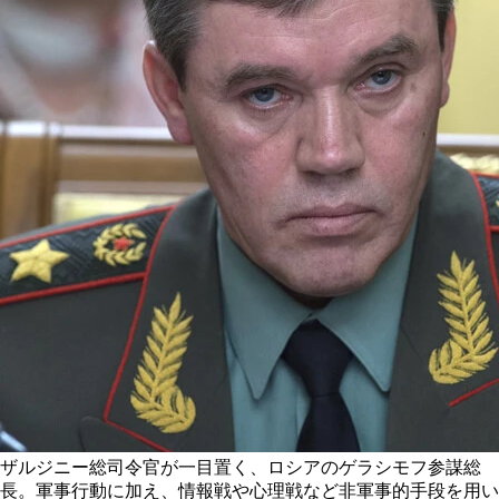
ザルジニー総司令官が一目置く、ロシアのゲラシモフ参謀総
長。軍事行動に加え、情報戦や心理戦など非軍事的手段を用い