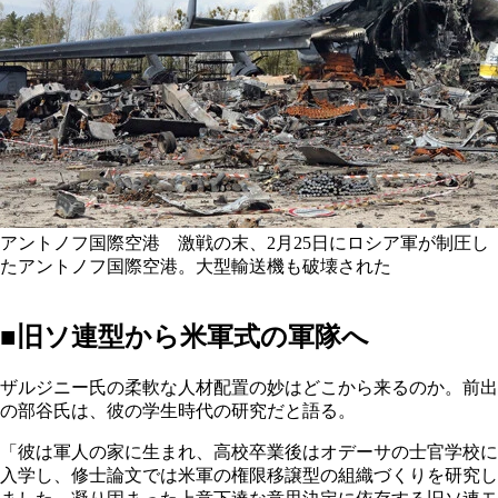
アントノフ国際空港 激戦の末、2月25日にロシア軍が制圧し
たアントノフ国際空港。大型輸送機も破壊された
■旧ソ連型から米軍式の軍隊へ
ザルジニー氏の柔軟な人材配置の妙はどこから来るのか。前出
の部谷氏は、彼の学生時代の研究だと語る。
「彼は軍人の家に生まれ、高校卒業後はオデーサの士官学校に
入学し、修士論文では米軍の権限移譲型の組織づくりを研究し