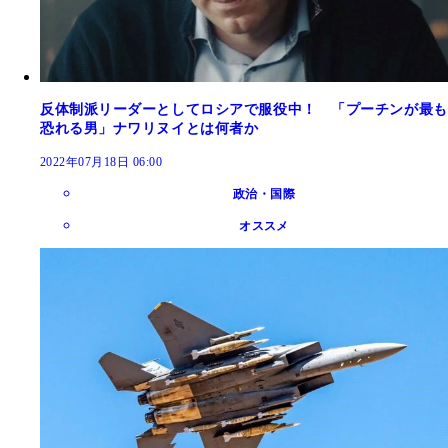
反体制派リーダーとしてロシアで服役中！ 「プーチンが最も
恐れる男」ナワリヌイとは何者か
2022年07月18日 06:00
政治・国際
オススメ