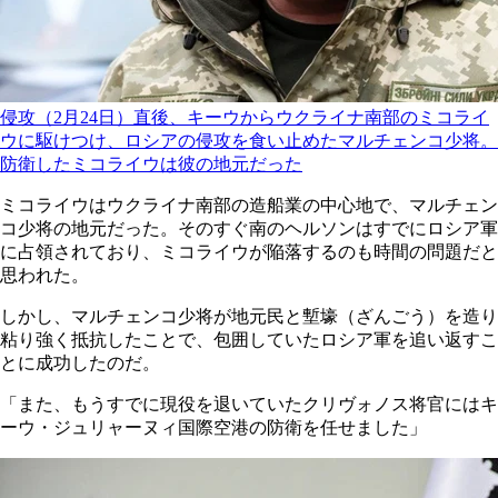
侵攻（2月24日）直後、キーウからウクライナ南部のミコライ
ウに駆けつけ、ロシアの侵攻を食い止めたマルチェンコ少将。
防衛したミコライウは彼の地元だった
ミコライウはウクライナ南部の造船業の中心地で、マルチェン
コ少将の地元だった。そのすぐ南のヘルソンはすでにロシア軍
に占領されており、ミコライウが陥落するのも時間の問題だと
思われた。
しかし、マルチェンコ少将が地元民と塹壕（ざんごう）を造り
粘り強く抵抗したことで、包囲していたロシア軍を追い返すこ
とに成功したのだ。
「また、もうすでに現役を退いていたクリヴォノス将官にはキ
ーウ・ジュリャーヌィ国際空港の防衛を任せました」