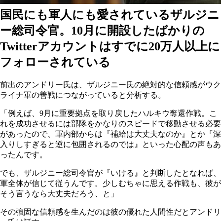
国民にも軍人にも愛されているザルジニ
ー総司令官。10月に開設したばかりの
Twitterアカウントはすでに20万人以上に
フォローされている
前出のアンドリー氏は、ザルジニー氏の絶対的な信頼感がウク
ライナ軍の善戦につながっていると分析する。
「例えば、9月に重要拠点を取り戻したハルキウ奪還作戦。こ
れを成功させるには部隊をかなりのスピードで移動させる必要
があったので、軍内部からは『補給は大丈夫なのか』とか『深
入りしすぎると逆に包囲されるのでは』といった心配の声もあ
ったんです。
でも、ザルジニー総司令官が『いける』と判断したとなれば、
軍全体が信じて従うんです。少しむちゃに思える作戦も、彼が
そう言うなら大丈夫だろう、と」
その強固な信頼感を生んだのは彼の優れた人間性だとアンドリ