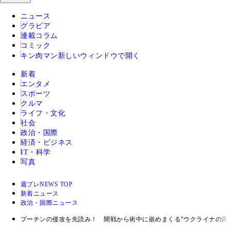
ニュース
グラビア
連載コラム
コミック
キン肉マン
新しいウィンドウで開く
新着
エンタメ
スポーツ
クルマ
ライフ・文化
社会
政治・国際
経済・ビジネス
IT・科学
写真
週プレNEWS TOP
新着ニュース
政治・国際ニュース
プーチンの侵攻を先読み！ 開戦から術中に嵌めまくる"ウクライナの黒