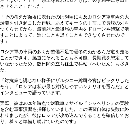
させないこと」と「領土を奪われるときは、必ず相手にも出血
させること」だった。
「その考えが顕著に表れたのは64㎞にも及ぶロシア軍車両の大
渋滞を引き起こした作戦。あえてキーウの手前まで長蛇の列を
つくらせてから、最前列と最後尾の車両をドローンや砲撃で潰
すことによって、進むことも退くこともできなくさせたので
す」
ロシア軍の車両の多くが整備不足で暖冬のぬかるんだ道を走る
ことができず、脇道にそれることも不可能。長期戦を想定して
いなかったため、数日間の立ち往生で兵站（へいたん）も尽き
た。
「対抗策も講じない様子にザルジニー総司令官はビックリした
そう。『ロシアは私が最も対応しやすいシナリオを選んだ』と
インタビューで語っています。
実際、彼は2020年時点で対戦車ミサイル『ジャベリン』の実験
を含む軍事演習も指揮していました。この演習自体は失敗に終
わりましたが、彼はロシアが攻め込んでくることを確信してお
り、着々と準備し続けていたのです」