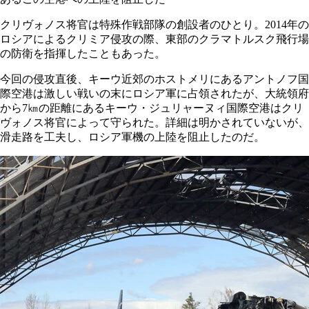
クリヴォノス将官は特殊作戦部隊の創設者のひとり。2014年の
ロシアによるクリミア侵攻の際、東部のクラマトルスク飛行場
の防衛を指揮したこともあった。
今回の侵攻直後、キーウ近郊のホストメリにあるアントノフ国
際空港は激しい戦いの末にロシア軍に占領されたが、大統領府
から7㎞の距離にあるキーウ・ジュリャーヌィ国際空港はクリ
ヴォノス将官によって守られた。詳細は明かされていないが、
滑走路を工夫し、ロシア軍機の上陸を阻止したのだ。