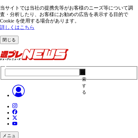
当サイトでは当社の提携先等がお客様のニーズ等について調
査・分析したり、お客様にお勧めの広告を表⽰する⽬的で
Cookie を使⽤する場合があります。
詳しくはこちら
閉じる
検
索
す
る
メニュ