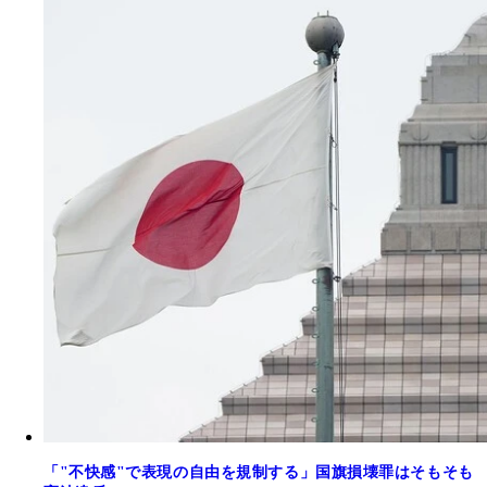
「"不快感"で表現の自由を規制する」国旗損壊罪はそもそも