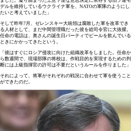
ました。凝り固まった上意下達な意思決定に依存する旧ソ連モ
デルを維持しているウクライナ軍を、NATOの軍隊のようにし
たいと考えていました」
そして昨年7月、ゼレンスキー大統領は腐敗した軍を改革でき
る人材として、まだ中間管理職だった彼を総司令官に大抜擢。
任命の電話は、奥さんの誕生日パーティでビールを飲んでいる
ときにかかってきたという。
「彼はすぐにロシア侵攻に向けた組織改革をしました。任命か
ら数週間で、現場部隊の将校は、作戦目的を実現するための判
断には上級指揮官の許可は不要だというルールを作りました」
それによって、将軍がそれぞれの戦況に合わせて軍を使うこと
ができたのだ。