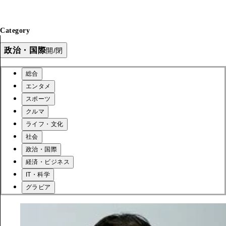
Category
政治・国際
開/閉
総合
エンタメ
スポーツ
クルマ
ライフ・文化
社会
政治・国際
経済・ビジネス
IT・科学
グラビア