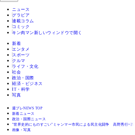
ニュース
グラビア
連載コラム
コミック
キン肉マン
新しいウィンドウで開く
新着
エンタメ
スポーツ
クルマ
ライフ・文化
社会
政治・国際
経済・ビジネス
IT・科学
写真
週プレNEWS TOP
新着ニュース
政治・国際ニュース
"世界史的にものすごい"ミャンマー市民による民主化闘争 高野秀行×
画像・写真