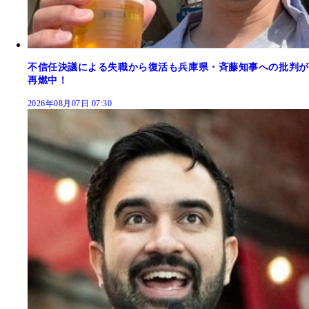
不信任決議による失職から復活も兵庫県・斉藤知事への批判が
再燃中！
2026年08月07日 07:30