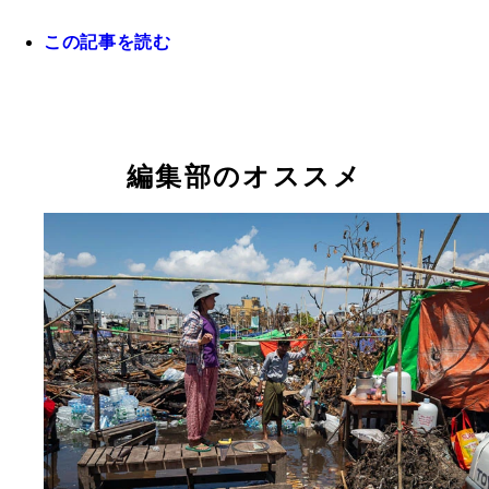
この記事を読む
高野秀行『ミャンマーの柳生一族』（集英社文庫）
西方ちひろ『ミャンマー、優しい市民はなぜ武器を
したのか』（ホーム社）
編集部のオススメ