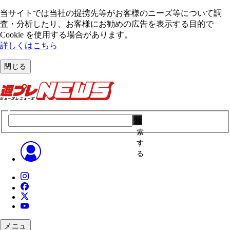
当サイトでは当社の提携先等がお客様のニーズ等について調
査・分析したり、お客様にお勧めの広告を表⽰する⽬的で
Cookie を使⽤する場合があります。
詳しくはこちら
閉じる
検
索
す
る
メニュ