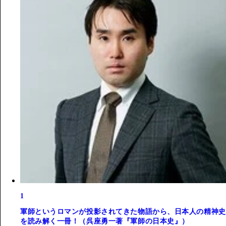
1
軍師というロマンが投影されてきた物語から、日本人の精神史
を読み解く一冊！（呉座勇一著『軍師の日本史』）