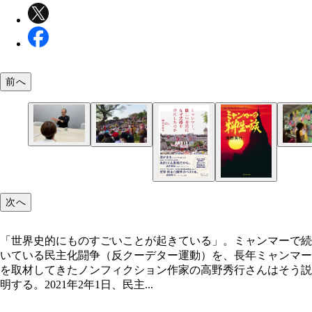
前へ
対談する高野秀行氏（右）と西方ちひろ氏。本書に
2月22日、ヤンゴンの湖畔の土手にぎっしり座って
大学生たちが、バス停に「自由のために闘おう」な
する関係者の安全上、著者・西方ちひろ氏の顔は出
声を上げていた。撃たれた時に血の色が見えるよう
かれたメッセージを貼っている。非暴力運動のひと
次へ
い
い服を着た人が多かった（撮影：西方ちひろ）
（撮影：西方ちひろ）
「世界史的にものすごいことが起きている」。ミャンマーで続
いている民主化闘争（反クーデター運動）を、長年ミャンマー
を取材してきたノンフィクション作家の高野秀行さんはそう説
明する。2021年2年1日、民主...