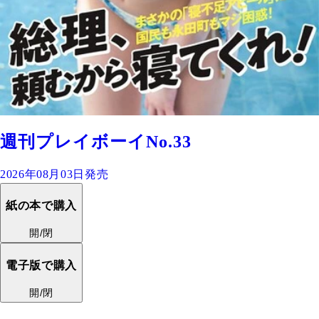
週刊プレイボーイNo.33
2026年08月03日発売
紙の本で購入
開/閉
電子版で購入
開/閉