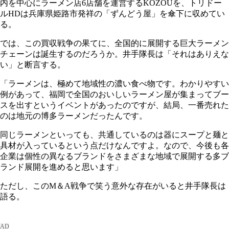
内を中心にラーメン店6店舗を運営するKOZOUを、トリドー
ルHDは兵庫県姫路市発祥の「ずんどう屋」を傘下に収めてい
る。
では、この買収戦争の果てに、全国的に展開する巨大ラーメン
チェーンは誕生するのだろうか。井手隊長は「それはありえな
い」と断言する。
「ラーメンは、極めて地域性の濃い食べ物です。わかりやすい
例があって、福岡で全国のおいしいラーメン屋が集まってブー
スを出すというイベントがあったのですが、結局、一番売れた
のは地元の博多ラーメンだったんです。
同じラーメンといっても、共通しているのは器にスープと麺と
具材が入っているという点だけなんですよ。なので、今後も各
企業は個性の異なるブランドをさまざまな地域で展開する多ブ
ランド展開を進めると思います」
ただし、このM＆A戦争で笑う意外な存在がいると井手隊長は
語る。