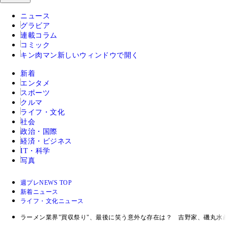
ニュース
グラビア
連載コラム
コミック
キン肉マン
新しいウィンドウで開く
新着
エンタメ
スポーツ
クルマ
ライフ・文化
社会
政治・国際
経済・ビジネス
IT・科学
写真
週プレNEWS TOP
新着ニュース
ライフ・文化ニュース
ラーメン業界"買収祭り"、最後に笑う意外な存在は？ 吉野家、磯丸水