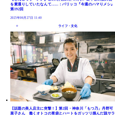
を素通りしていたなんて......：パリッコ『今週のハマりメシ』
第192回
2025年06月27日 11:40
ライフ・文化
【話題の美人店主に突撃！】第2回・神奈川「もつ乃」丹野可
菜子さん 働くオトコの胃袋とハートをガッツリ掴んだ脱サラ