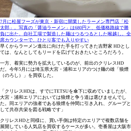
7月に松屋フーズが東京・新宿に開業したラーメン専門店「松
太郎」。写真の「醤油ラーメン」は680円と、低価格路線で勝
負に出た。自社工場で製造した麺はつるつるとした喉越し。全
席カウンターで、ひとり客でも入りやすい
早くからラーメン進出に向けた手を打ってきた吉野家 HDとし
ては、なんとしてもリードを広げておきたいところだろう。
一方、着実に勢力を拡大しているのが、前出のクリレスHD
だ。今年5月には埼玉県大宮・浦和エリアのつけ麺の雄「狼煙
（のろし）」を買収した。
「クリレスHDは、すでにTETSUを傘下に収めていましたが、
大宮・浦和エリアにおいては狼煙と争う道は選びませんでし
た。同エリアの強者である狼煙を仲間に引き入れ、グループと
して共存共栄を図る戦略です」
クリレスHDと同様に、買い手側は特定のエリアで複数店舗を
展開している人気店を買収するケースが多い。壱番屋は大阪市