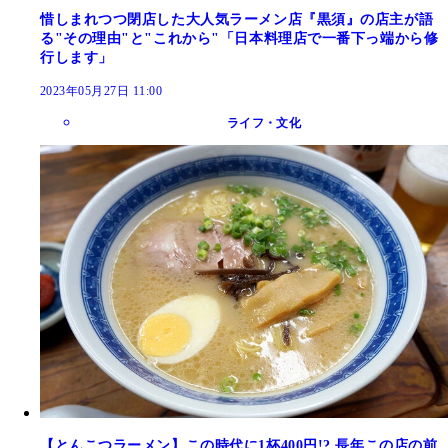
惜しまれつつ閉店した大人気ラーメン店『黒須』の店主が語
る"その理由"と"これから"「日本料理店で一番下っ端から修
行します」
2023年05月27日 11:00
ライフ・文化
【とんこつラーメン】この時代に1杯400円!? 長年この店の前