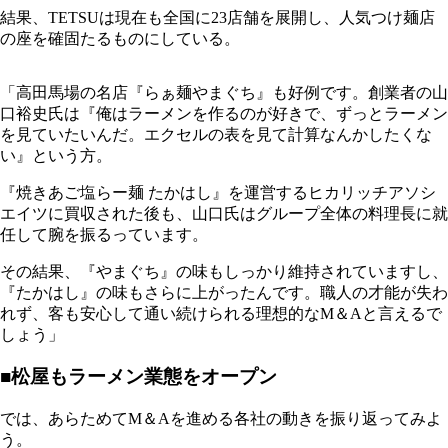
結果、TETSUは現在も全国に23店舗を展開し、人気つけ麺店
の座を確固たるものにしている。
「高田馬場の名店『らぁ麺やまぐち』も好例です。創業者の山
口裕史氏は『俺はラーメンを作るのが好きで、ずっとラーメン
を見ていたいんだ。エクセルの表を見て計算なんかしたくな
い』という方。
『焼きあご塩らー麺 たかはし』を運営するヒカリッチアソシ
エイツに買収された後も、山口氏はグループ全体の料理長に就
任して腕を振るっています。
その結果、『やまぐち』の味もしっかり維持されていますし、
『たかはし』の味もさらに上がったんです。職人の才能が失わ
れず、客も安心して通い続けられる理想的なM＆Aと言えるで
しょう」
■松屋もラーメン業態をオープン
では、あらためてM＆Aを進める各社の動きを振り返ってみよ
う。