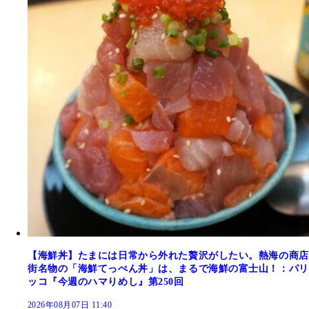
【海鮮丼】たまには日常から外れた贅沢がしたい。熱海の商店
街名物の「海鮮てっぺん丼」は、まるで海鮮の富士山！：パリ
ッコ『今週のハマりめし』第250回
2026年08月07日 11:40