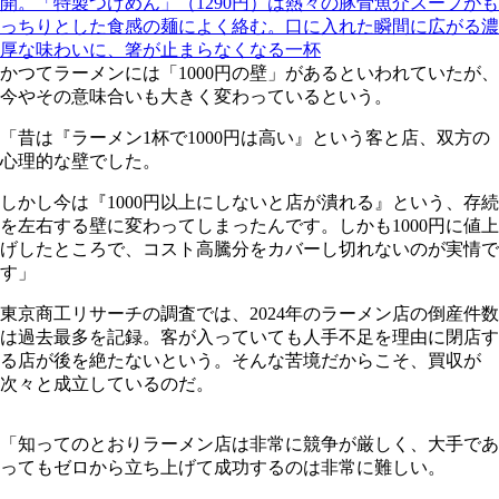
開。「特製つけめん」（1290円）は熱々の豚骨魚介スープがも
っちりとした食感の麺によく絡む。口に入れた瞬間に広がる濃
厚な味わいに、箸が止まらなくなる一杯
かつてラーメンには「1000円の壁」があるといわれていたが、
今やその意味合いも大きく変わっているという。
「昔は『ラーメン1杯で1000円は高い』という客と店、双方の
心理的な壁でした。
しかし今は『1000円以上にしないと店が潰れる』という、存続
を左右する壁に変わってしまったんです。しかも1000円に値上
げしたところで、コスト高騰分をカバーし切れないのが実情で
す」
東京商工リサーチの調査では、2024年のラーメン店の倒産件数
は過去最多を記録。客が入っていても人手不足を理由に閉店す
る店が後を絶たないという。そんな苦境だからこそ、買収が
次々と成立しているのだ。
「知ってのとおりラーメン店は非常に競争が厳しく、大手であ
ってもゼロから立ち上げて成功するのは非常に難しい。