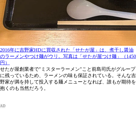
2016年に吉野家HDに買収された「せたが屋」は、煮干し醤油
のラーメンやつけ麺がウリ。写真は「せたが屋つけ麺」（1450
円）
せたが屋創業者で"ミスターラーメン"こと前島司氏がグループ
に残っているため、ラーメンの味も保証されている。そんな吉
野家が満を持して投入する麺メニューとなれば、誰もが期待を
抱くのも当然だろう。