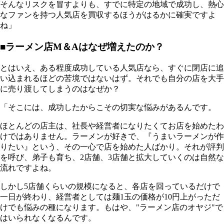
そんなリスクを冒すよりも、すでに特定の地域で成功し、熱心
なファンを持つ人気店を買収するほうがはるかに確実ですよ
ね」
■ラーメン店M＆Aはなぜ増えたのか？
とはいえ、ある程度成功している人気店なら、すぐに閉店に追
い込まれるほどの苦境ではないはず。それでも自分の店を大手
に売り渡してしまうのはなぜか？
「そこには、成功したからこその切実な悩みがあるんです。
ほとんどの店主は、社長や経営者になりたくてお店を始めたわ
けではありません。ラーメンが好きで、『うまいラーメンが作
りたい』という、その一心で店を始めた人ばかり。それが評判
を呼び、弟子も育ち、2店舗、3店舗と拡大していくのは自然な
流れですよね。
しかし5店舗くらいの規模になると、各店を回っているだけで
一日が終わり、経営者としては麺1玉の価格が10円上がっただ
けでも悩みの種になります。もはや、"ラーメン店のオヤジ"で
はいられなくなるんです。