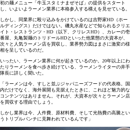
初の麺メニュー「牛玉スタミナまぜそば」の提供をスタート
し、いよいよラーメン業界に本格参入する構えを見せている。
しかし、同業界に殴り込みをかけているのは吉野家HD（ホー
ルディングス）だけではない。磯丸水産などで知られるクリエ
イト・レストランツ・HD（以下、クリレスHD）、カレーの壱
番屋、丸亀製麺のトリドールHDといった他業態の大資本が、
次々と人気ラーメン店を買収し、業界勢力図はまさに激変の様
相を呈しているのだ。
いったい、ラーメン業界に何が起きているのか。20年以上にわ
たりラーメンを食べ歩き続けている、ラーメンライターの井手
隊長に詳しく聞いた。
「ラーメンは今、すしと並ぶジャパニーズフードの代表格。国
内だけでなく、海外展開も見据えたときに、これほど魅力的な
コンテンツはありません。それが、大資本が次々とラーメン店
を買収する理由でしょう。
しかし業界は今、人件費、原材料費、そして光熱費の高騰とい
うトリプルパンチに見舞われているんです」