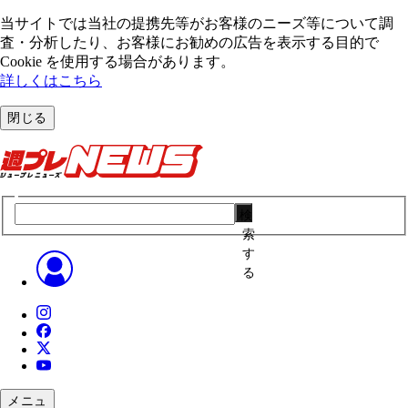
当サイトでは当社の提携先等がお客様のニーズ等について調
査・分析したり、お客様にお勧めの広告を表⽰する⽬的で
Cookie を使⽤する場合があります。
詳しくはこちら
閉じる
検
索
す
る
メニュ