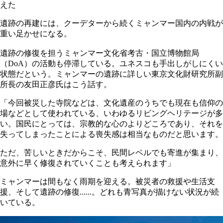
えた
遺跡の再建には、クーデターから続くミャンマー国内の内戦が
重い足かせになる。
遺跡の修復を担うミャンマー文化省考古・国立博物館局
（DoA）の活動も停滞している。ユネスコも手出しがしにくい
状態だという。ミャンマーの遺跡に詳しい東京文化財研究所副
所長の友田正彦氏はこう話す。
「今回被災した寺院などは、文化遺産のうちでも現在も信仰の
場などとして使われている、いわゆるリビングヘリテージが多
い。国民にとっては、宗教的な心のよりどころであり、それを
失ってしまったことによる喪失感は相当なものだと思います。
ただ、苦しいときだからこそ、民間レベルでも寄進が集まり、
意外に早く修復されていくことも考えられます」
ミャンマーは間もなく雨期を迎える。被災者の救援や生活支
援、そして遺跡の修復......。どれも青写真が描けない状況が続
いている。