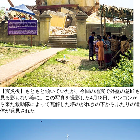
【震災後】もともと傾いていたが、今回の地震で外壁の意匠も
見る影もない姿に。この写真を撮影した4月18日、ヤンゴンか
ら来た救助隊によって瓦解した塔のがれきの下からふたりの遺
体が発見された