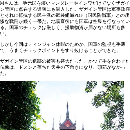
Mさんは、地元民を装いマンダレーやインワだけでなくザガイ
ン管区に点在する遺跡にも潜入した。ザガイン管区は軍事政権
とそれに抵抗する民主派の武装組織PDF（国民防衛軍）との凄
惨な戦闘が続く一帯だ。地震直後にも国軍は空爆を行なってい
る。国軍のチェックは厳しく、援助物資が届かない場所も多
い。
しかし今回はティンジャン休暇のためか、国軍の監視も手薄
で、うまくチェックポイントをすり抜けることができた。
ザガイン管区の遺跡の被害も甚大だった。かつて手を合わせた
仏像は、ドスンと落ちた天井の下敷きになり、頭部がなかっ
た。