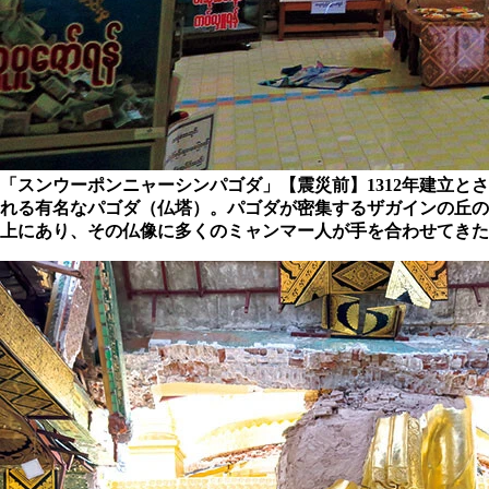
「スンウーポンニャーシンパゴダ」【震災前】1312年建立とさ
れる有名なパゴダ（仏塔）。パゴダが密集するザガインの丘の
上にあり、その仏像に多くのミャンマー人が手を合わせてきた