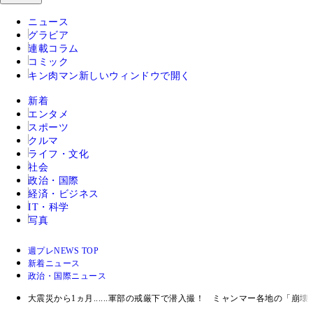
ニュース
グラビア
連載コラム
コミック
キン肉マン
新しいウィンドウで開く
新着
エンタメ
スポーツ
クルマ
ライフ・文化
社会
政治・国際
経済・ビジネス
IT・科学
写真
週プレNEWS TOP
新着ニュース
政治・国際ニュース
大震災から1ヵ月......軍部の戒厳下で潜入撮！ ミャンマー各地の「崩