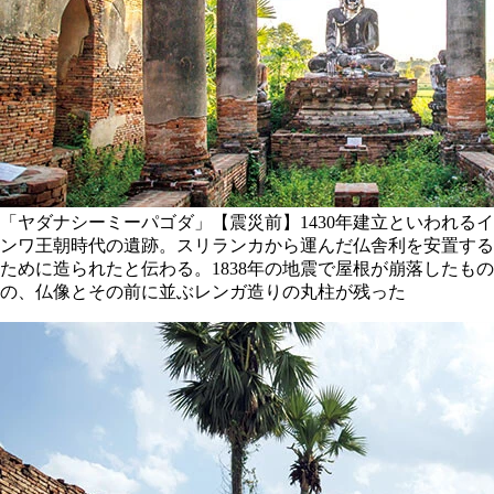
「ヤダナシーミーパゴダ」【震災前】1430年建立といわれるイ
ンワ王朝時代の遺跡。スリランカから運んだ仏舎利を安置する
ために造られたと伝わる。1838年の地震で屋根が崩落したもの
の、仏像とその前に並ぶレンガ造りの丸柱が残った