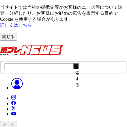
当サイトでは当社の提携先等がお客様のニーズ等について調
査・分析したり、お客様にお勧めの広告を表⽰する⽬的で
Cookie を使⽤する場合があります。
詳しくはこちら
閉じる
検
索
す
る
メニュ