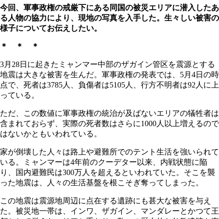
今回、軍事政権の戒厳下にある同国の被災エリアに潜入したあ
る人物の協力により、現地の写真を入手した。生々しい被害の
様子についてお伝えしたい。
＊ ＊ ＊
3月28日に起きたミャンマー中部のザガイン管区を震源とする
地震は大きな被害を生んだ。軍事政権の発表では、5月4日の時
点で、死者は3785人、負傷者は5105人、行方不明者は92人に上
っている。
ただ、この数値に軍事政権の統治が及ばないエリアの犠牲者は
含まれておらず、実際の死者数はさらに1000人以上増えるので
はないかともいわれている。
家が倒壊した人々は路上や避難所でのテント生活を強いられて
いる。ミャンマーは4年前のクーデター以来、内戦状態に陥
り、国内避難民は300万人を超えるといわれていた。そこを襲
った地震は、人々の生活基盤を根こそぎ奪ってしまった。
この地震は震源地周辺に点在する遺跡にも甚大な被害を与え
た。被災地一帯は、インワ、ザガイン、マンダレーとかつて王