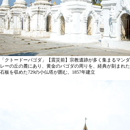
「クトードーパゴダ」【震災前】宗教遺跡が多く集まるマンダ
レーの丘の麓にあり、黄金のパゴダの周りを、経典が刻まれた
石板を収めた729の小仏塔が囲む。1857年建立