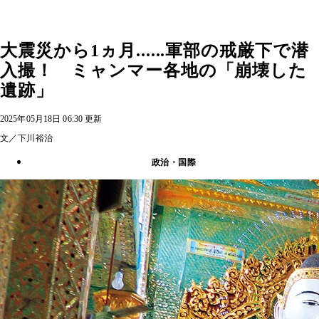
大震災から1ヵ月......軍部の戒厳下で潜
入撮！ ミャンマー各地の「崩壊した
遺跡」
2025年05月18日 06:30 更新
文／下川裕治
政治・国際