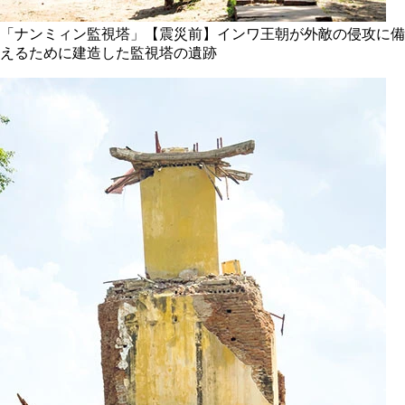
「ナンミィン監視塔」【震災前】インワ王朝が外敵の侵攻に備
えるために建造した監視塔の遺跡