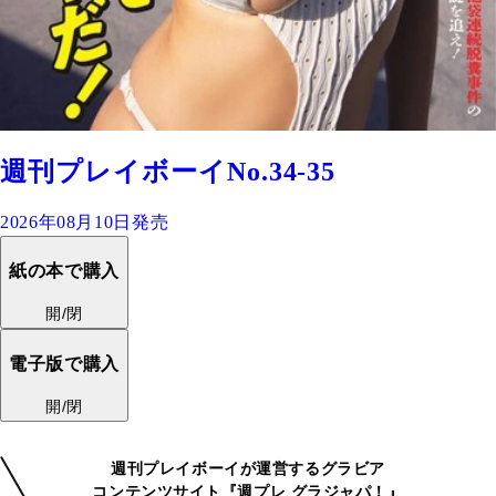
週刊プレイボーイNo.34-35
2026年08月10日発売
紙の本で購入
開/閉
電子版で購入
開/閉
週刊プレイボーイが運営するグラビア
コンテンツサイト『週プレ グラジャパ！』