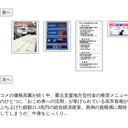
前へ
財政悪化の懸念が広がり、10年物国債の金利は2％
で急上昇。18年ぶりの高水準となった
次へ
コメの価格高騰が続く中、重点支援地方交付金の推奨メニュー
のひとつに「おこめ券への活用」が挙げられている高市首相が
ぶち上げた総額21.3兆円の総合経済政策。異例の規模感に期待
現在、1L当たり25.1円かかっているガソリン税だが
してしまうが、中身をじっくり...
月31日に暫定税率が廃止されることが決定した
コメの価格高騰が続く中、重点支援地方交付金の推
ニューのひとつに「おこめ券への活用」が挙げられ