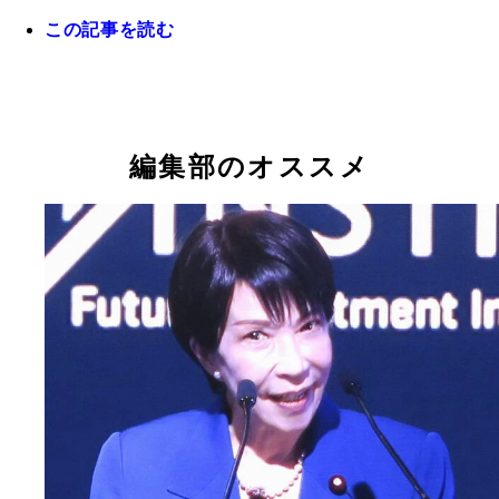
る
この記事を読む
編集部のオススメ
高市「21兆円経済対策」の中身