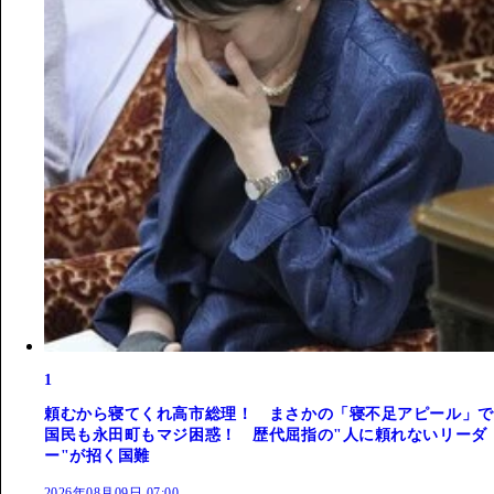
1
頼むから寝てくれ高市総理！ まさかの「寝不足アピール」で
国民も永田町もマジ困惑！ 歴代屈指の"人に頼れないリーダ
ー"が招く国難
2026年08月09日 07:00