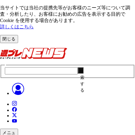
当サイトでは当社の提携先等がお客様のニーズ等について調
査・分析したり、お客様にお勧めの広告を表⽰する⽬的で
Cookie を使⽤する場合があります。
詳しくはこちら
閉じる
検
索
す
る
メニュ