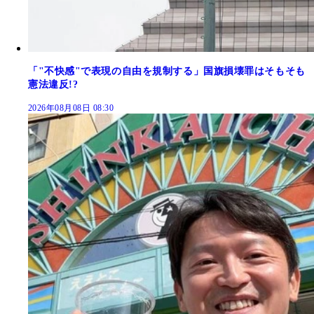
「"不快感"で表現の自由を規制する」国旗損壊罪はそもそも
憲法違反!?
2026年08月08日 08:30