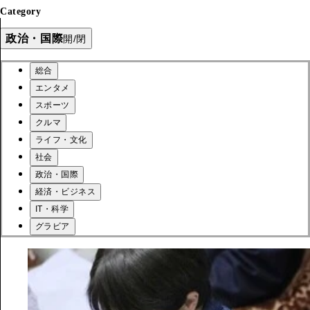
Category
政治・国際
開/閉
総合
エンタメ
スポーツ
クルマ
ライフ・文化
社会
政治・国際
経済・ビジネス
IT・科学
グラビア