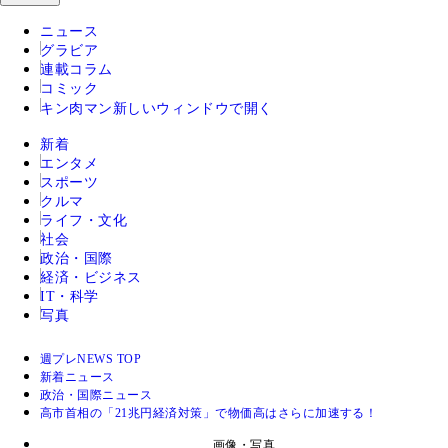
ニュース
グラビア
連載コラム
コミック
キン肉マン
新しいウィンドウで開く
新着
エンタメ
スポーツ
クルマ
ライフ・文化
社会
政治・国際
経済・ビジネス
IT・科学
写真
週プレNEWS TOP
新着ニュース
政治・国際ニュース
高市首相の「21兆円経済対策」で物価高はさらに加速する！
画像・写真