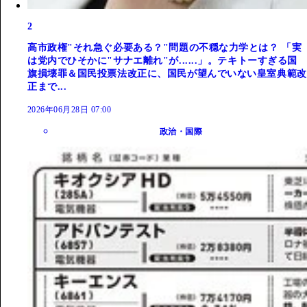
2
高市政権"それ急ぐ必要ある？"問題の不穏な力学とは？ 「実
は党内でひそかに"サナエ離れ"が......」。テキトーすぎる国
旗損壊罪＆国民投票法改正に、国民が望んでいない皇室典範改
正まで...
2026年06月28日 07:00
政治・国際