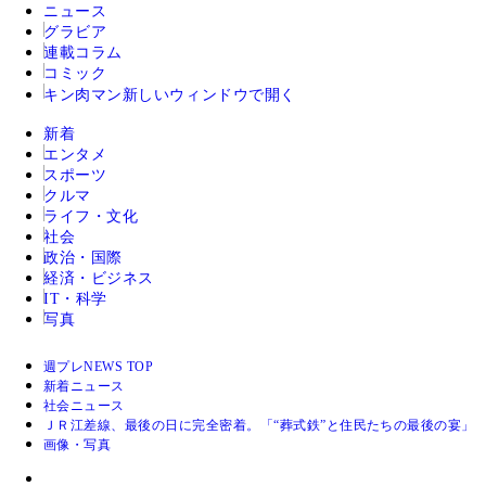
ニュース
グラビア
連載コラム
コミック
キン肉マン
新しいウィンドウで開く
新着
エンタメ
スポーツ
クルマ
ライフ・文化
社会
政治・国際
経済・ビジネス
IT・科学
写真
週プレNEWS TOP
新着ニュース
社会ニュース
ＪＲ江差線、最後の日に完全密着。「“葬式鉄”と住民たちの最後の宴」
画像・写真