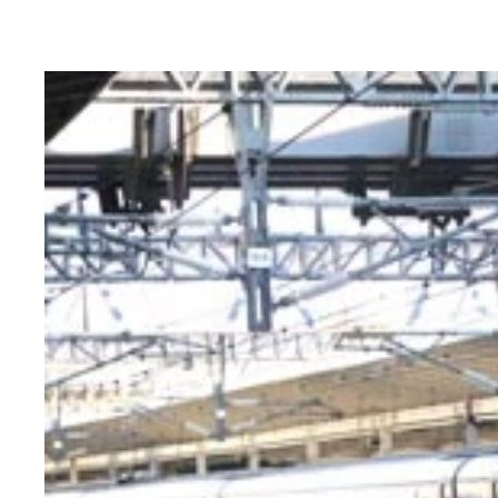
この日に限って、車両の先頭と最後尾にはオリジナ
渡島鶴岡ではライトアップされた看板の前で大漁旗
上りと下りの最終列車がすれ違う木古内。わずかな
江差駅に到着し、回送電車として乗客を乗せない本
列車のいなくなったホーム。今までの労をねぎらう
前の日の騒ぎがウソのよう。静かになったホームで
列車を待つ間にはさまざまなイベントが。JR北海
最終列車到着直後の江差駅。乗客と住民、全員興奮
江差駅に到着した最終列車。混雑に対応するため
列車が着くと、鉄ヲタは一斉にきっぷ販売窓口へ。