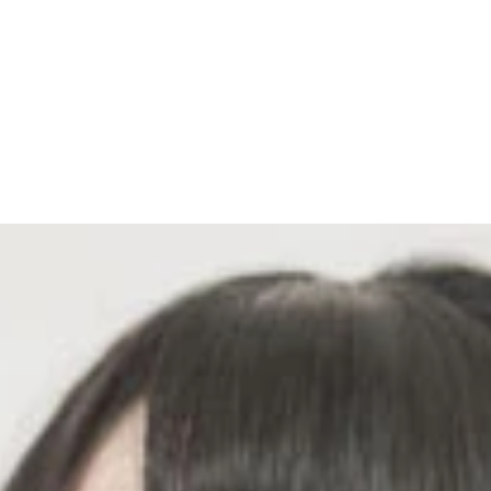
なのでシャッターチャンスも一瞬しかない
ありがとう！」「さようなら！」。あちこちから声がかかった