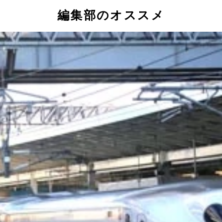
編集部のオススメ
ルのヘッドマークが装着された
が振られた
時間だが、大いに盛り上がった
当の最終列車となった
ように地元住民から胴上げをされる駅長の下里氏
は早くも工事用の足場が
道の社長や江差町長が参加した餅まきは大盛況！
気味でテンションが高い。まさにお祭り気分だ
、普段より長い、キハ４０の３両編成となった
あっという間に大行列ができてしまい、きっぷを買うため数十