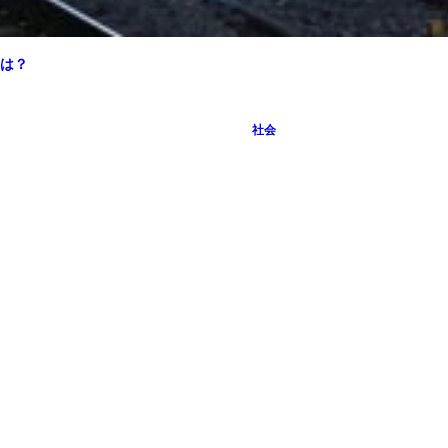
は？
社会