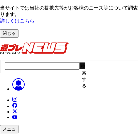
当サイトでは当社の提携先等がお客様のニーズ等について調査・
ります。
詳しくはこちら
閉じる
検
索
す
る
メニュ