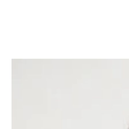
湯ノ岱駅で行なわれていたスタフ交換。数秒の作業
江差駅を出発する間近の回送列車。出発とともに「