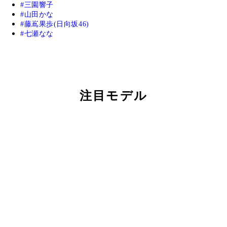
三園響子
山田かな
藤嶌果歩(日向坂46)
七瀬なな
注目モデル