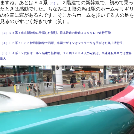
ますね。あとはＥ４系
。２階建ての新幹線で、初めて乗っ
（５）
たときは感動でした。ちなみに１階の席は駅のホームギリギリ
の位置に窓があるんです。そこからホームを歩いてる人の足を
見るのがすごく好きです（笑）。
（３）Ｅ５系：東北新幹線に登場した新顔。日本最速の時速３２０キロで走行可能
（４）Ｅ６系：０８５秋田新幹線で活躍、車両デザインはフェラーリを手がけた奥山清行氏。
（５）Ｅ４系：２代目オール２階建て新幹線。１６両１６３４人の定員は、高速運転車両では世界
最大