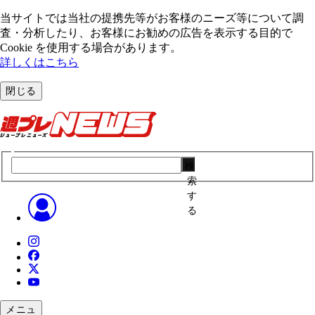
当サイトでは当社の提携先等がお客様のニーズ等について調
査・分析したり、お客様にお勧めの広告を表⽰する⽬的で
Cookie を使⽤する場合があります。
詳しくはこちら
閉じる
検
索
す
る
メニュ