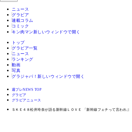
ニュース
グラビア
連載コラム
コミック
キン肉マン
新しいウィンドウで開く
トップ
グラビア一覧
ニュース
ランキング
動画
写真
グラジャパ！
新しいウィンドウで開く
週プレNEWS TOP
グラビア
グラビアニュース
ＳＫＥ４８松井玲奈が語る新幹線ＬＯＶＥ 「新幹線フェチって言われま