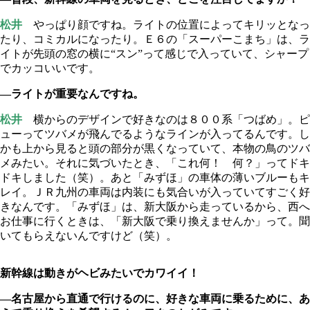
松井
やっぱり顔ですね。ライトの位置によってキリッとなっ
たり、コミカルになったり。Ｅ６の「スーパーこまち」は、ラ
イトが先頭の窓の横に“スン”って感じで入っていて、シャープ
でカッコいいです。
―ライトが重要なんですね。
松井
横からのデザインで好きなのは８００系「つばめ」。ピ
ューってツバメが飛んでるようなラインが入ってるんです。し
かも上から見ると頭の部分が黒くなっていて、本物の鳥のツバ
メみたい。それに気づいたとき、「これ何！ 何？」ってドキ
ドキしました（笑）。あと「みずほ」の車体の薄いブルーもキ
レイ。ＪＲ九州の車両は内装にも気合いが入っていてすごく好
きなんです。「みずほ」は、新大阪から走っているから、西へ
お仕事に行くときは、「新大阪で乗り換えませんか」って。聞
いてもらえないんですけど（笑）。
新幹線は動きがヘビみたいでカワイイ！
―名古屋から直通で行けるのに、好きな車両に乗るために、あ