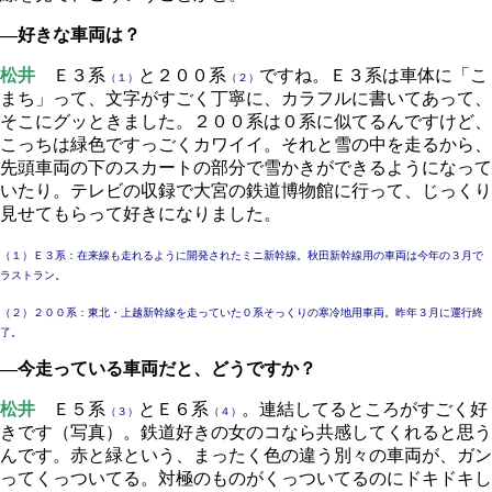
―好きな車両は？
松井
Ｅ３系
と２００系
ですね。Ｅ３系は車体に「こ
（１）
（２）
まち」って、文字がすごく丁寧に、カラフルに書いてあって、
そこにグッときました。２００系は０系に似てるんですけど、
こっちは緑色ですっごくカワイイ。それと雪の中を走るから、
先頭車両の下のスカートの部分で雪かきができるようになって
いたり。テレビの収録で大宮の鉄道博物館に行って、じっくり
見せてもらって好きになりました。
（１）Ｅ３系：在来線も走れるように開発されたミニ新幹線。秋田新幹線用の車両は今年の３月で
ラストラン。
（２）２００系：東北・上越新幹線を走っていた０系そっくりの寒冷地用車両。昨年３月に運行終
了。
―今走っている車両だと、どうですか？
松井
Ｅ５系
とＥ６系
。連結してるところがすごく好
（３）
（４）
きです（写真）。鉄道好きの女のコなら共感してくれると思う
んです。赤と緑という、まったく色の違う別々の車両が、ガン
ってくっついてる。対極のものがくっついてるのにドキドキし