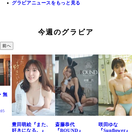
グラビアニュースをもっと見る
今週のグラビア
前へ
・無
:05
豊田萌絵『また、
斎藤恭代
咲田ゆな
好きになる。』
『BOUND』
『Sunflower』