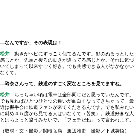
―なんですか、その表現は！
松井
動きがヘビにすっごく似てるんです。顔のぬるっとした
感じとか、先頭と後ろの動きが違ってる感じとか。それに気づ
いてしまって以来すごく好き。でも共感できる人がなかなかい
なくて。
―玲奈さんって、鉄道のすごく変なところを見てますね。
松井
ちっちゃい頃は電車は全部同じだと思っていたんです。
でも見ればひとつひとつの違いが面白くなってきちゃって。最
近は握手会に鉄道ファンが来てくださるんです。でも私みたい
に斜め４５度から見てる人はいなくて（苦笑）。鉄道好きな人
とはちょっと違うみたいで、「フェチだね」って言われます。
（取材・文・撮影／関根弘康 渡辺雅史 撮影／下城英悟）