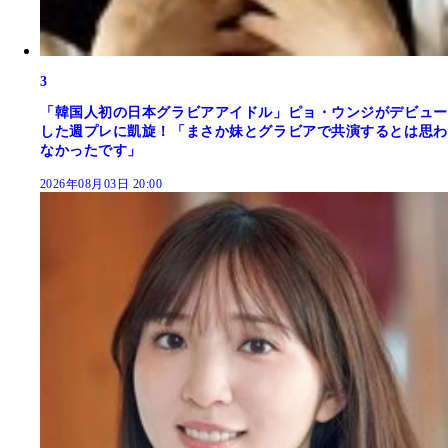
3
「韓国人初の日本グラビアアイドル」ピョ・ウンジがデビュー
した週プレに凱旋！「まさか妹とグラビアで共演するとは思わ
なかったです」
2026年08月03日 20:00