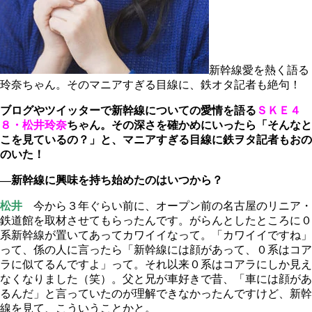
新幹線愛を熱く語る
玲奈ちゃん。そのマニアすぎる目線に、鉄オタ記者も絶句！
ブログやツイッターで新幹線についての愛情を語る
ＳＫＥ４
８・松井玲奈
ちゃん。その深さを確かめにいったら「そんなと
こを見ているの？」と、マニアすぎる目線に鉄ヲタ記者もおの
のいた！
―新幹線に興味を持ち始めたのはいつから？
松井
今から３年ぐらい前に、オープン前の名古屋のリニア・
鉄道館を取材させてもらったんです。がらんとしたところに０
系新幹線が置いてあってカワイイなって。「カワイイですね」
って、係の人に言ったら「新幹線には顔があって、０系はコア
ラに似てるんですよ」って。それ以来０系はコアラにしか見え
なくなりました（笑）。父と兄が車好きで昔、「車には顔があ
るんだ」と言っていたのが理解できなかったんですけど、新幹
線を見て、こういうことかと。