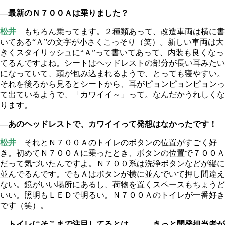
―最新のＮ７００Ａは乗りました？
松井
もちろん乗ってます。２種類あって、改造車両は横に書
いてある“Ａ”の文字が小さくこっそり（笑）。新しい車両は大
きくスタイリッシュに“Ａ”って書いてあって、内装も良くなっ
てるんですよね。シートはヘッドレストの部分が長い耳みたい
になっていて、頭が包み込まれるようで、とっても寝やすい。
それを後ろから見るとシートから、耳がピョンピョンピョンっ
て出ているようで、「カワイイ～」って。なんだかうれしくな
ります。
―あのヘッドレストで、カワイイって発想はなかったです！
松井
それとＮ７００Ａのトイレのボタンの位置がすごく好
き。初めてＮ７００Ａに乗ったとき、ボタンの位置で７００Ａ
だって気づいたんですよ。Ｎ７００系は洗浄ボタンなどが縦に
並んでるんです。でもＡはボタンが横に並んでいて押し間違え
ない。鏡がいい場所にあるし、荷物を置くスペースもちょうど
いい。照明もＬＥＤで明るい。Ｎ７００Ａのトイレが一番好き
です（笑）。
―トイレにそこまで注目してるとは……。きっと開発担当者が