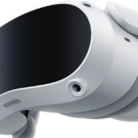
on Pro本体のみで利用可能。もちろん、映画やスポーツ観戦な
から／アメリカでは2024年初頭、その他の地域では2024年中に発売予定
ピンチインアウトなど指のジェスチャーで操作可能
アプリを指定して起動するなど、これまでにない操作方法となって
Dキャラを生成可能。これはFaceTimeなどに利用できる。
R端末と違うのはその操作方法。カメラは12個、各種センサー
です！
VRやAR端末とはまったく違った操作感を実現したガジェット
の目が透けて見えるが、実はこれは本体前面のディスプレーに表示さ