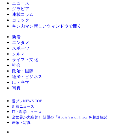
ニュース
グラビア
連載コラム
コミック
キン肉マン
新しいウィンドウで開く
新着
エンタメ
スポーツ
クルマ
ライフ・文化
社会
政治・国際
経済・ビジネス
IT・科学
写真
週プレNEWS TOP
新着ニュース
IT・科学ニュース
全世界が大絶賛！ 話題の「Apple Vision Pro」を超速解説
画像・写真