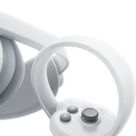
どの映像コンテンツは大迫力！ そしてゲームにも対応しており、こ
。目の前にある現実空間と、Apple Vision Proが表示する仮想空
いる
また、本体前面のカメラは3D動画の撮影にも対応しており、この
を5個、さらに6つのマイクが搭載され、それらから視線、指や手
だ
れた、装着した人物の目。例えば、装着した人物に、リアルで友人が