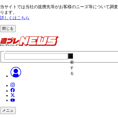
当サイトでは当社の提携先等がお客様のニーズ等について調査・
ります。
詳しくはこちら
閉じる
検
索
す
る
メニュ