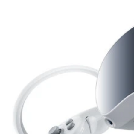
ブラウザや画像編集アプリなど、Apple Visi
Apple Vision Pro 3499ドル（約50万円）
スマホを操作するような感覚でタッチ、スワイプ、
新OSの『visionOS』は視線によって使いたい
本体前面のカメラで自分を撮影することで、自分の3
にない新ジャンルの登場が期待される
合する、空間コンピューター。これまでのVRやA
ペックを生かした新動画コンテンツの登場にも期待
き、そして音声で操作することが可能。これまでの
Apple Vision Proを装着している人物
けてきた場合など、自動で目が表示される