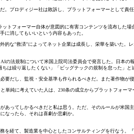
だ。プロディジー社は敗訴し、プラットフォーマーとして責任
。プラットフォーマー自体が意図的に有害コンテンツを流布した
手に消してもいいという内容もあった。
的な"救済"によってネット企業は成長し、栄華を築いた。レオ様
CEOが、AIの法規制について米国上院司法委員会で発言した。日
の過ちは繰り返したくない」「ビッグテックの規制を怠った」と
も必要だし、監視・安全基準も作られるべきだ。また著作物が
」と単純に考えていた人は、230条の成立からプラットフォー
みがあってしかるべきだと私は思う。ただ、そのルールが米国
とになったら、それは喜劇か悲劇か。
務を経て、製造業を中心としたコンサルティングを行なう。『