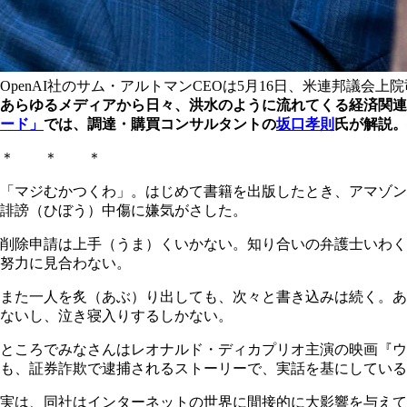
OpenAI社のサム・アルトマンCEOは5月16日、米連邦議
あらゆるメディアから日々、洪水のように流れてくる経済関連
ード」
では、調達・購買コンサルタントの
坂口孝則
氏が解説。
＊ ＊ ＊
「マジむかつくわ」。はじめて書籍を出版したとき、アマゾン
誹謗（ひぼう）中傷に嫌気がさした。
削除申請は上手（うま）くいかない。知り合いの弁護士いわく
努力に見合わない。
また一人を炙（あぶ）り出しても、次々と書き込みは続く。あ
ないし、泣き寝入りするしかない。
ところでみなさんはレオナルド・ディカプリオ主演の映画『ウ
も、証券詐欺で逮捕されるストーリーで、実話を基にしている
実は、同社はインターネットの世界に間接的に大影響を与えて