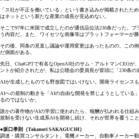
「ス社が不正を働いている」という書き込みが掲載されたため
はネットという新たな産業の成長が見込めない。
そこで97年に米国で成立したのが通信品位法230条だった
う内容だ。また、ワイセツな画像等はプラットフォーマーが勝
その後、同条の見直し議論や運用変更はあったものの、この例外
だ側面がある。
先日、ChatGPTで有名なOpenAI社のサム・アルトマン
ントが紹介されたが、私は公聴会の委員長が冒頭に「230条
AIが生成したものでも野放図ではいけない。開発ライセンス
AIへの規制の動きを「AIの自由な開発を禁じようとしている
るのではないか。
誰かの著作物がAIの学習に使われたら、報酬が払われる仕組
規制を受けない生成系AIを開発し続け、それが世界を覆うこ
●坂口孝則（Takanori SAKAGUCHI）
調達・購買コンサルタント。電機メーカー、自動車メーカー勤