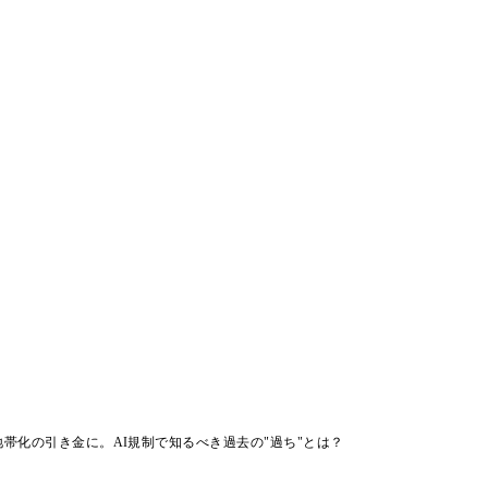
帯化の引き金に。AI規制で知るべき過去の"過ち"とは？