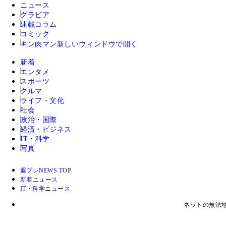
ニュース
グラビア
連載コラム
コミック
キン肉マン
新しいウィンドウで開く
新着
エンタメ
スポーツ
クルマ
ライフ・文化
社会
政治・国際
経済・ビジネス
IT・科学
写真
週プレNEWS TOP
新着ニュース
IT・科学ニュース
ネットの無法地