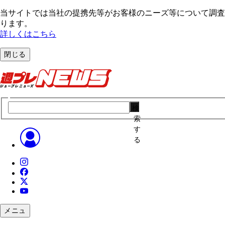
当サイトでは当社の提携先等がお客様のニーズ等について調査・
ります。
詳しくはこちら
閉じる
検
索
す
る
メニュ