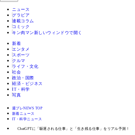
ニュース
グラビア
連載コラム
コミック
キン肉マン
新しいウィンドウで開く
新着
エンタメ
スポーツ
クルマ
ライフ・文化
社会
政治・国際
経済・ビジネス
IT・科学
写真
週プレNEWS TOP
新着ニュース
IT・科学ニュース
ChatGPTに「駆逐される仕事」と「生き残る仕事」をリアル予測！