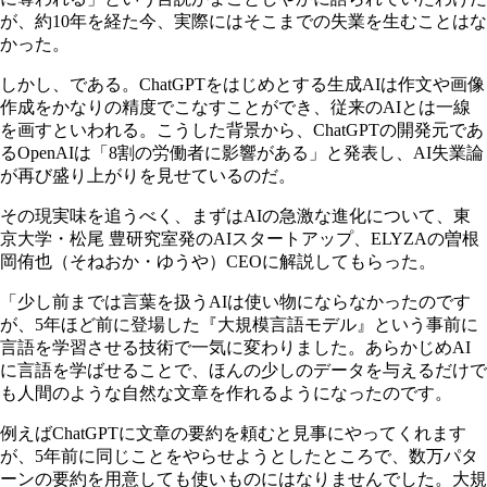
が、約10年を経た今、実際にはそこまでの失業を生むことはな
かった。
しかし、である。ChatGPTをはじめとする生成AIは作文や画像
作成をかなりの精度でこなすことができ、従来のAIとは一線
を画すといわれる。こうした背景から、ChatGPTの開発元であ
るOpenAIは「8割の労働者に影響がある」と発表し、AI失業論
が再び盛り上がりを見せているのだ。
その現実味を追うべく、まずはAIの急激な進化について、東
京大学・松尾 豊研究室発のAIスタートアップ、ELYZAの曽根
岡侑也（そねおか・ゆうや）CEOに解説してもらった。
「少し前までは言葉を扱うAIは使い物にならなかったのです
が、5年ほど前に登場した『大規模言語モデル』という事前に
言語を学習させる技術で一気に変わりました。あらかじめAI
に言語を学ばせることで、ほんの少しのデータを与えるだけで
も人間のような自然な文章を作れるようになったのです。
例えばChatGPTに文章の要約を頼むと見事にやってくれます
が、5年前に同じことをやらせようとしたところで、数万パタ
ーンの要約を用意しても使いものにはなりませんでした。大規