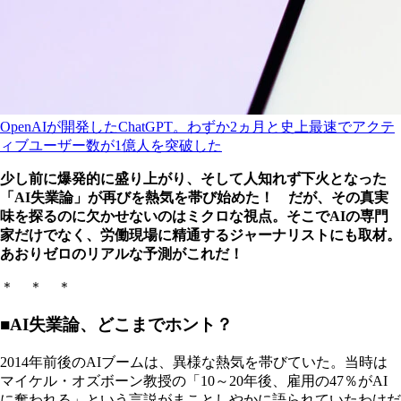
OpenAIが開発したChatGPT。わずか2ヵ月と史上最速でアクテ
ィブユーザー数が1億人を突破した
少し前に爆発的に盛り上がり、そして人知れず下火となった
「AI失業論」が再びを熱気を帯び始めた！ だが、その真実
味を探るのに欠かせないのはミクロな視点。そこでAIの専門
家だけでなく、労働現場に精通するジャーナリストにも取材。
あおりゼロのリアルな予測がこれだ！
＊ ＊ ＊
■AI失業論、どこまでホント？
2014年前後のAIブームは、異様な熱気を帯びていた。当時は
マイケル・オズボーン教授の「10～20年後、雇用の47％がAI
に奪われる」という言説がまことしやかに語られていたわけだ