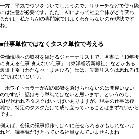
一方、平気でウソをついてしまうので、リサーチなどで使う際
には注意が必要です。ただ、AIによって社会全体がどう変わ
るかは、私たちAIの専門家ではよくわからないのが現状です
ね」
■仕事単位ではなくタスク単位で考える
労働現場への取材を続けるジャーナリストで、著書に『10年後
に食える仕事 食えない仕事』（東洋経済新報社）などがある
渡邉正裕（わたなべ・まさひろ）氏は、失業リスクは恐れるほ
どではないという。
「ホワイトカラーがAIの影響を避けられないのは間違いない
のですが、話はそう単純ではないと思います。というのも、
AIが代われるタスクはいっぱいありますが、現実の仕事は複
雑で、特定のタスクだけで成り立っていることはまずないから
です。
例えば、会議の議事録作りはAIに任せられるかもしれないけ
れど、議事録だけとっている社員なんていませんよね」