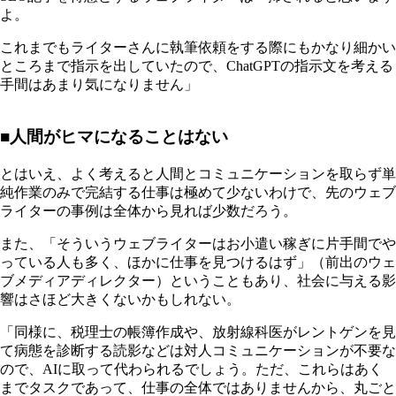
よ。
これまでもライターさんに執筆依頼をする際にもかなり細かい
ところまで指示を出していたので、ChatGPTの指示文を考える
手間はあまり気になりません」
■人間がヒマになることはない
とはいえ、よく考えると人間とコミュニケーションを取らず単
純作業のみで完結する仕事は極めて少ないわけで、先のウェブ
ライターの事例は全体から見れば少数だろう。
また、「そういうウェブライターはお小遣い稼ぎに片手間でや
っている人も多く、ほかに仕事を見つけるはず」（前出のウェ
ブメディアディレクター）ということもあり、社会に与える影
響はさほど大きくないかもしれない。
「同様に、税理士の帳簿作成や、放射線科医がレントゲンを見
て病態を診断する読影などは対人コミュニケーションが不要な
ので、AIに取って代わられるでしょう。ただ、これらはあく
までタスクであって、仕事の全体ではありませんから、丸ごと