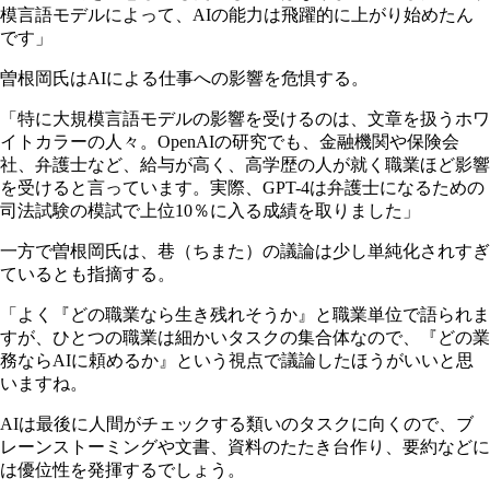
模言語モデルによって、AIの能力は飛躍的に上がり始めたん
です」
曽根岡氏はAIによる仕事への影響を危惧する。
「特に大規模言語モデルの影響を受けるのは、文章を扱うホワ
イトカラーの人々。OpenAIの研究でも、金融機関や保険会
社、弁護士など、給与が高く、高学歴の人が就く職業ほど影響
を受けると言っています。実際、GPT-4は弁護士になるための
司法試験の模試で上位10％に入る成績を取りました」
一方で曽根岡氏は、巷（ちまた）の議論は少し単純化されすぎ
ているとも指摘する。
「よく『どの職業なら生き残れそうか』と職業単位で語られま
すが、ひとつの職業は細かいタスクの集合体なので、『どの業
務ならAIに頼めるか』という視点で議論したほうがいいと思
いますね。
AIは最後に人間がチェックする類いのタスクに向くので、ブ
レーンストーミングや文書、資料のたたき台作り、要約などに
は優位性を発揮するでしょう。