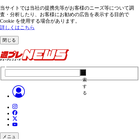
当サイトでは当社の提携先等がお客様のニーズ等について調
査・分析したり、お客様にお勧めの広告を表⽰する⽬的で
Cookie を使⽤する場合があります。
詳しくはこちら
閉じる
検
索
す
る
メニュ