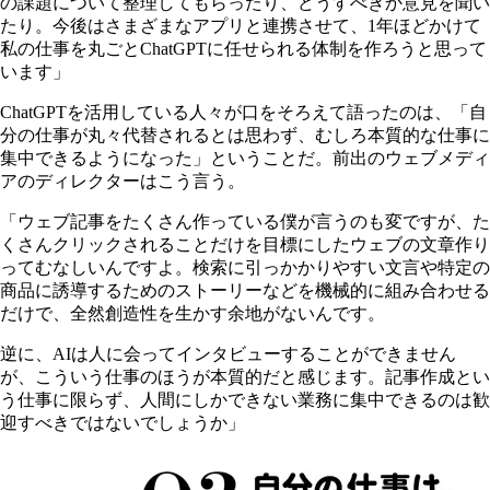
の課題について整理してもらったり、どうすべきか意見を聞い
たり。今後はさまざまなアプリと連携させて、1年ほどかけて
私の仕事を丸ごとChatGPTに任せられる体制を作ろうと思って
います」
ChatGPTを活用している人々が口をそろえて語ったのは、「自
分の仕事が丸々代替されるとは思わず、むしろ本質的な仕事に
集中できるようになった」ということだ。前出のウェブメディ
アのディレクターはこう言う。
「ウェブ記事をたくさん作っている僕が言うのも変ですが、た
くさんクリックされることだけを目標にしたウェブの文章作り
ってむなしいんですよ。検索に引っかかりやすい文言や特定の
商品に誘導するためのストーリーなどを機械的に組み合わせる
だけで、全然創造性を生かす余地がないんです。
逆に、AIは人に会ってインタビューすることができません
が、こういう仕事のほうが本質的だと感じます。記事作成とい
う仕事に限らず、人間にしかできない業務に集中できるのは歓
迎すべきではないでしょうか」