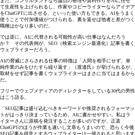
また、コンサルタントなら論点の整理や資料作りをAIに任せ
て生産性を上げられるし、作家やコピーライターならアイデア
をChatGPTに出させる、といった使い方もできる。AIをうまく
使うことで付加価値がつけられる、裏を返せば他者と差がつく
職種はかなり多いのだ。
では逆に、AIに代替される可能性が高い仕事はなんだろう
か？ その代表例が、SEO（検索エンジン最適化）記事を書く
ウェブライターだろう。
AIの脅威にさらされる仕事の特徴は「人間を相手にせず、単
純作業のみをひたすら繰り返す」（渡邉氏）が挙げられるが、
取材をせず記事を書くウェブライターはまさに当てはまるから
だ。
フリーでウェブメディアのディレクターをしている30代の男性
はこう語る。
「SEO記事は盛り込むべきキーワードや推奨されるフォーマッ
トがはっきり決まっているため、AIに書かせやすい。私はラ
イターさんに原稿を発注することが多いのですが、正直
ChatGPTのほうが作業も速いし文章もうまいので、恐らく今後
SEO記事を得意とするウェブライターは一掃されると思います