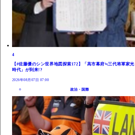
4
【#佐藤優のシン世界地図探索172】「高市幕府≒三代将軍家光
時代」が到来!?
2026年08月07日 07:00
政治・国際