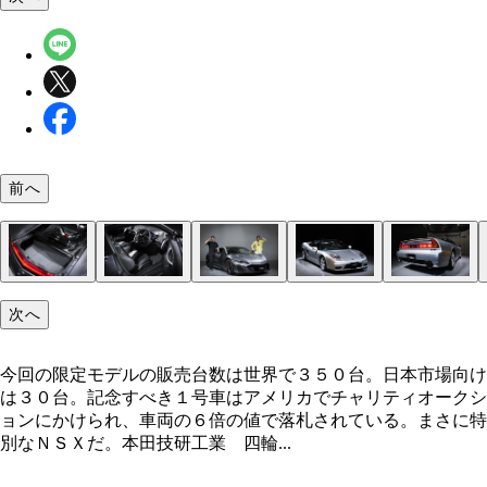
前へ
ホンダ ２代目ＮＳＸ タイプＳ 購入申し込み開
速さを追求したスーパースポーツだけに、タイヤは
空力性能と冷却性能の向上のため徹底改良されたエ
手前がトランクスペース。奥がエンジン。タイプＳ
インテリアもタイプＳ専用の特別なものとなってい
今回の限定モデルの販売台数は世界で３５０台。日
ホンダ 初代ＮＳＸ タイプＳ 写真は今回の２代
２００１年のマイナーチェンジで後期型となった初
初代は量産車として世界初のオールアルミボディを
次へ
２０２１年９月２日 価格：２７９４万円 リセー
プＳ専用に開発されたピレリ製。ブレーキはカーボ
テリア。前後のエアロパーツは新設計となっている
ステム最高出力は標準モデルよりも２９ＰＳ高い６
が、トランスミッションは標準モデルと同じ９速Ｄ
場向けは３０台。記念すべき１号車はアメリカでチ
イプＳの発表会場に展示されていた初代後期モデル
ＳＸ。スタイリングの一新により空力性能などを向
用。その後、排気量アップや６速ＭＴを追加するな
Ａ＋ 値引き：０円 標準モデルとタイプＳで大き
ラミック
ＰＳを誇る
だ
ティオークションにかけられ、車両の６倍の値で落
イプＳ（２００４年式）。ちなみにタイプＳの初登
せた
良を重ねた
今回の限定モデルの販売台数は世界で３５０台。日本市場向け
なるのがフロント部分。バンパーの下のデザインな
れている。まさに特別なＮＳＸだ。本田技研工業 
１９９７年
は３０台。記念すべき１号車はアメリカでチャリティオークシ
変更され、空力性が向上。レースの技術をぶっ込ん
事業本部ものづくりセンターＮＳＸ タイプＳ開発
ョンにかけられ、車両の６倍の値で落札されている。まさに特
いう
者の水上 聡氏（左）と自動車ジャーナリストの小
別なＮＳＸだ。本田技研工業 四輪...
ジ氏（右）