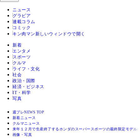
ニュース
グラビア
連載コラム
コミック
キン肉マン
新しいウィンドウで開く
新着
エンタメ
スポーツ
クルマ
ライフ・文化
社会
政治・国際
経済・ビジネス
IT・科学
写真
週プレNEWS TOP
新着ニュース
クルマニュース
来年１２月で生産終了するホンダのスーパースポーツの最終限定モデル
画像・写真