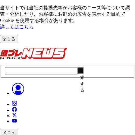
当サイトでは当社の提携先等がお客様のニーズ等について調
査・分析したり、お客様にお勧めの広告を表⽰する⽬的で
Cookie を使⽤する場合があります。
詳しくはこちら
閉じる
検
索
す
る
メニュ