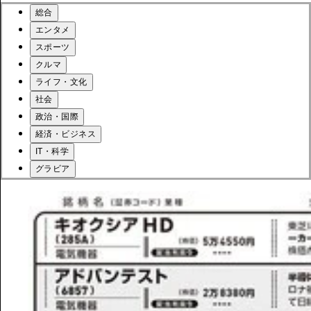
総合
エンタメ
スポーツ
クルマ
ライフ・文化
社会
政治・国際
経済・ビジネス
IT・科学
グラビア