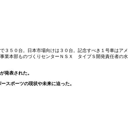
で３５０台。日本市場向けは３０台。記念すべき１号車はアメ
事業本部ものづくりセンターＮＳＸ タイプＳ開発責任者の水
が発表された。
パースポーツの現状や未来に迫った。