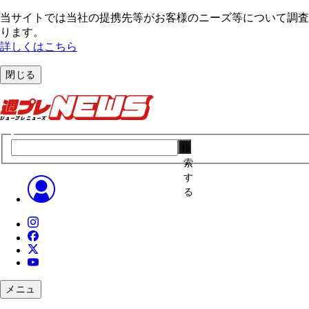
当サイトでは当社の提携先等がお客様のニーズ等について調査・
ります。
詳しくはこちら
閉じる
検
索
す
る
メニュ