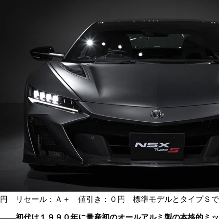
円 リセール：Ａ＋ 値引き：０円 標準モデルとタイプＳで
――初代は１９９０年に量産初のオールアルミ製の本格的ミッ