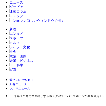
ニュース
グラビア
連載コラム
コミック
キン肉マン
新しいウィンドウで開く
新着
エンタメ
スポーツ
クルマ
ライフ・文化
社会
政治・国際
経済・ビジネス
IT・科学
写真
週プレNEWS TOP
新着ニュース
クルマニュース
来年１２月で生産終了するホンダのスーパースポーツの最終限定モデ