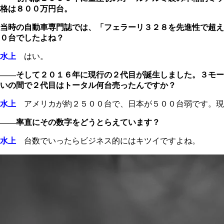
格は８００万円台。
当時の自動車専門誌では、「フェラーリ３２８を先進性で超え
０台でしたよね？
水上
はい。
――そして２０１６年に現行の２代目が誕生しました。３モー
いの間で２代目はトータル何台売ったんですか？
水上
アメリカが約２５００台で、日本が５００台弱です。現
――率直にその数字をどうとらえています？
水上
台数でいったらビジネス的にはキツイですよね。