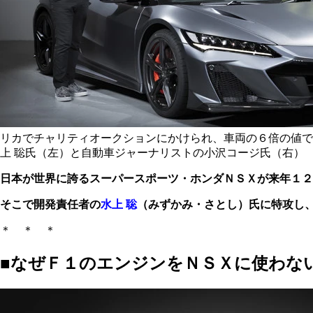
リカでチャリティオークションにかけられ、車両の６倍の値で
上 聡氏（左）と自動車ジャーナリストの小沢コージ氏（右）
日本が世界に誇るスーパースポーツ・ホンダＮＳＸが来年１２
そこで開発責任者の
水上 聡
（みずかみ・さとし）氏に特攻し
＊ ＊ ＊
■なぜＦ１のエンジンをＮＳＸに使わな