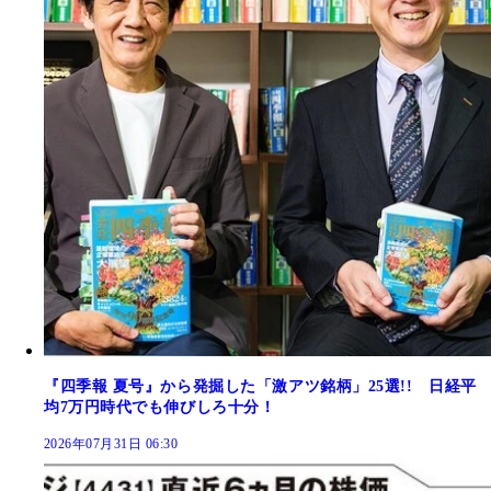
『四季報 夏号』から発掘した「激アツ銘柄」25選!! 日経平
均7万円時代でも伸びしろ十分！
2026年07月31日 06:30