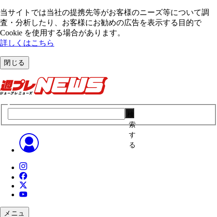
当サイトでは当社の提携先等がお客様のニーズ等について調
査・分析したり、お客様にお勧めの広告を表⽰する⽬的で
Cookie を使⽤する場合があります。
詳しくはこちら
閉じる
検
索
す
る
メニュ