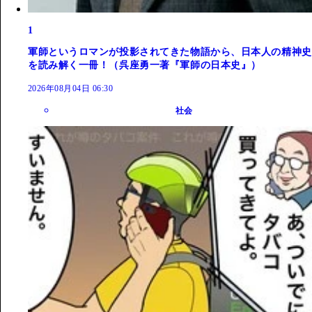
1
軍師というロマンが投影されてきた物語から、日本人の精神史
を読み解く一冊！（呉座勇一著『軍師の日本史』）
2026年08月04日 06:30
社会