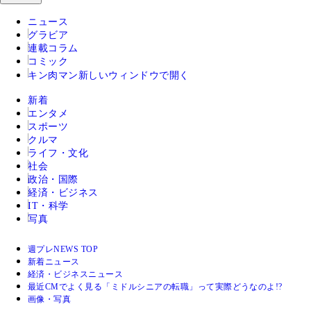
ニュース
グラビア
連載コラム
コミック
キン肉マン
新しいウィンドウで開く
新着
エンタメ
スポーツ
クルマ
ライフ・文化
社会
政治・国際
経済・ビジネス
IT・科学
写真
週プレNEWS TOP
新着ニュース
経済・ビジネスニュース
最近CMでよく見る「ミドルシニアの転職」って実際どうなのよ!?
画像・写真