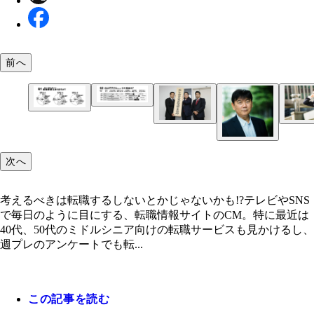
《Q2》20代では少数派な「年齢がネック」が40代、
では最も大きな理由に。「今の職場を退職しづらい
前へ
『週刊プレイボーイNo.41』（9月25日発売）読者
いう40代が多い一方、50代は少数。40代は現場の
ートより。《Q1》30代、50代に比べて、40代の「
で働き盛りだからか
望はあるが、転職活動はしていない」人の割合が突
て大きいのがわかる
岸田内閣が掲げる「新しい資本主義」には転職しや
考えるべきは転職するしないとかじゃないかも!?
労働市場改革も含まれている。「リスキリング」も
次へ
出されているが、転職においてはほぼ無意味？
考えるべきは転職するしないとかじゃないかも!?テレビやSNS
で毎日のように目にする、転職情報サイトのCM。特に最近は
40代、50代のミドルシニア向けの転職サービスも見かけるし、
転職コンサルタントの黒田真行氏
週プレのアンケートでも転...
この記事を読む