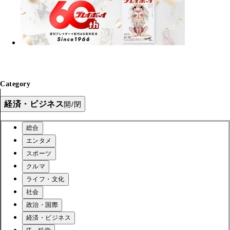
Category
経済・ビジネス
開/閉
総合
エンタメ
スポーツ
クルマ
ライフ・文化
社会
政治・国際
経済・ビジネス