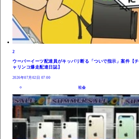
2
ウーバーイーツ配達員がキッパリ断る「ついで指示」案件【チ
ャリンコ爆走配達日誌】
2026年07月02日 07:00
社会