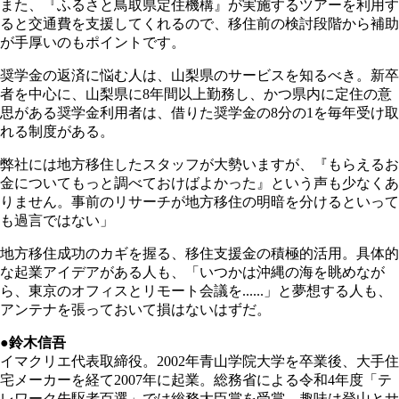
また、『ふるさと鳥取県定住機構』が実施するツアーを利用す
ると交通費を支援してくれるので、移住前の検討段階から補助
が手厚いのもポイントです。
奨学金の返済に悩む人は、山梨県のサービスを知るべき。新卒
者を中心に、山梨県に8年間以上勤務し、かつ県内に定住の意
思がある奨学金利用者は、借りた奨学金の8分の1を毎年受け取
れる制度がある。
弊社には地方移住したスタッフが大勢いますが、『もらえるお
金についてもっと調べておけばよかった』という声も少なくあ
りません。事前のリサーチが地方移住の明暗を分けるといって
も過言ではない」
地方移住成功のカギを握る、移住支援金の積極的活用。具体的
な起業アイデアがある人も、「いつかは沖縄の海を眺めなが
ら、東京のオフィスとリモート会議を......」と夢想する人も、
アンテナを張っておいて損はないはずだ。
●鈴木信吾
イマクリエ代表取締役。2002年青山学院大学を卒業後、大手住
宅メーカーを経て2007年に起業。総務省による令和4年度「テ
レワーク先駆者百選」では総務大臣賞を受賞。趣味は登山とサ