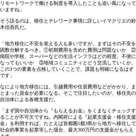
リモートワークで働ける制度を導入したことも追い風になって
いますね」
そう語るのは、移住とテレワーク事情に詳しいイマクリエの鈴
木信吾氏だ。
「地方移住に不安を覚える人も多いですが、まずはその不安を
因数分解するべき。①初期費用を含めた費用は問題ないか ②
病院や学校、スーパーなどの生活インフラはどの程度、不便に
なってもいいか ③地域コミュニティとどう交流していくか。
この3つの要素を点検していくことで、課題も明確になるはず
です」
なにより地方移住には、引越費用や住居費用などがかかり、ま
とまった資金が必要になる。そこで注目したいのが、移住先の
自治体による各種支援だ。
「まず国や自治体から『もらえるお金』をくまなくチェックす
ることが不可欠ですね。内閣府による『起業支援金・移住支援
金』を利用すれば、たとえば首都圏1都3県から地方へ移住して
社会的事業を起業等した場合、最大300万円の支援金がもらえ