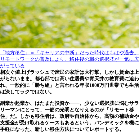
「地方移住」＝「キャリアの中断」だった時代はもはや過去。
リモートワークの普及により、移住後の職の選択肢が一気に広
がっている
相次ぐ値上げラッシュで庶民の家計は大打撃。しかし賃金は上
がらないまま。都心部では高い住居費や青天井の教育費に追わ
れ、一般的に「勝ち組」と言われる年収1000万円世帯でも生活
は決してラクではない。
副業か起業か、はたまた投資か――。少ない選択肢に悩むサラ
リーマンにとって、一筋の光明となりえるのが「リモート移
住」だ。しかも移住者は、政府や自治体から、高額の補助金や
支援金が受け取れるケースもあるという。パンデミックを機に
手軽になった、新しい移住方法についてレポートする。