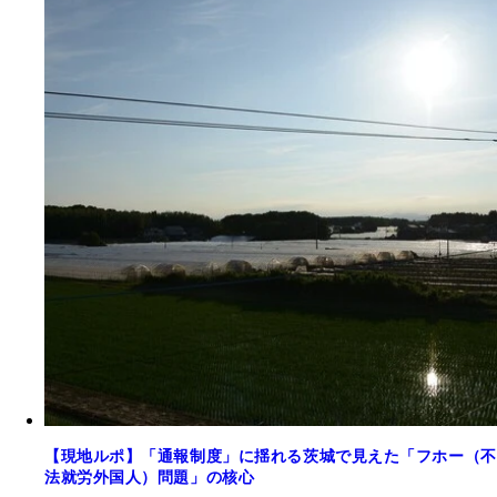
【現地ルポ】「通報制度」に揺れる茨城で見えた「フホー（不
法就労外国人）問題」の核心