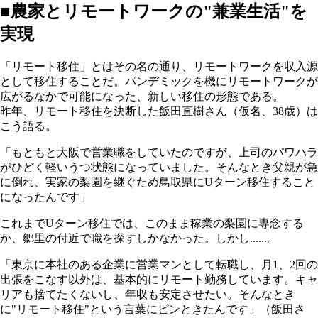
■農家とリモートワークの"兼業生活"を
実現
「リモート移住」とはその名の通り、リモートワークを収入源
として移住することだ。パンデミックを機にリモートワークが
広がるなかで可能になった、新しい移住の形態である。
昨年、リモート移住を決断した飯田直樹さん（仮名、38歳）は
こう語る。
「もともと大阪で営業職をしていたのですが、上司のパワハラ
がひどく軽いうつ状態になっていました。そんなとき父親が急
に倒れ、実家の梨園を継ぐため鳥取県にUターン移住すること
になったんです」
これまでUターン移住では、このまま稼業の梨園に専念する
か、郷里の付近で職を探すしかなかった。しかし......。
「東京に本社のある企業に営業マンとして転職し、月1、2回の
出張をこなす以外は、基本的にリモート勤務しています。キャ
リアも捨てたくないし、年収も安定させたい。そんなとき
に"リモート移住"という言葉にピンときたんです」（飯田さ