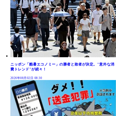
ニッポン「酷暑エコノミー」の勝者と敗者が決定。"意外な消
費トレンド"が続々！
2026年08月02日 08:30