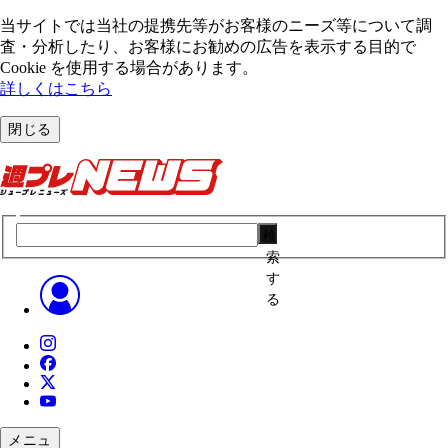
当サイトでは当社の提携先等がお客様のニーズ等について調
査・分析したり、お客様にお勧めの広告を表⽰する⽬的で
Cookie を使⽤する場合があります。
詳しくはこちら
閉じる
検
索
す
る
メニュ