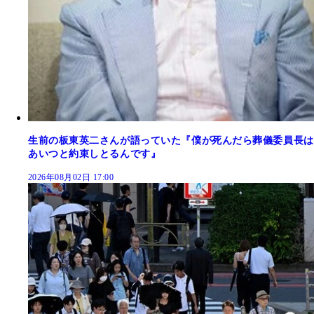
生前の板東英二さんが語っていた『僕が死んだら葬儀委員長は
あいつと約束しとるんです』
2026年08月02日 17:00