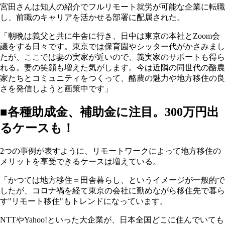
宮田さんは知人の紹介でフルリモート就労が可能な企業に転職
し、前職のキャリアを活かせる部署に配属された。
「朝晩は義父と共に牛舎に行き、日中は東京の本社とZoom会
議をする日々です。東京では保育園やシッター代がかさみまし
たが、ここでは妻の実家が近いので、義実家のサポートも得ら
れる。妻の笑顔も増えた気がします。今は近隣の同世代の酪農
家たちとコミュニティをつくって、酪農の魅力や地方移住の良
さを発信しようと画策中です」
■各種助成金、補助金に注目。300万円出
るケースも！
2つの事例が表すように、リモートワークによって地方移住の
メリットを享受できるケースは増えている。
「かつては地方移住＝田舎暮らし、というイメージが一般的で
したが、コロナ禍を経て東京の会社に勤めながら移住先で暮ら
す"リモート移住"もトレンドになっています。
NTTやYahoo!といった大企業が、日本全国どこに住んでいても