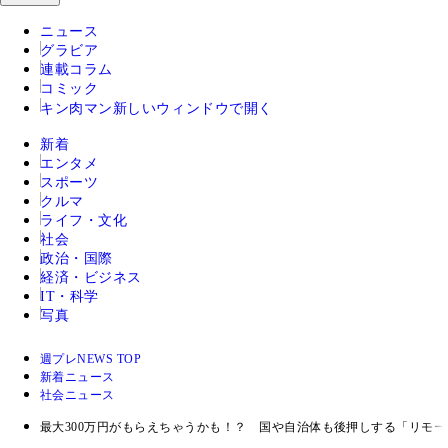
ニュース
グラビア
連載コラム
コミック
キン肉マン
新しいウィンドウで開く
新着
エンタメ
スポーツ
クルマ
ライフ・文化
社会
政治・国際
経済・ビジネス
IT・科学
写真
週プレNEWS TOP
新着ニュース
社会ニュース
最大300万円がもらえちゃうかも！？ 国や自治体も後押しする「リモ