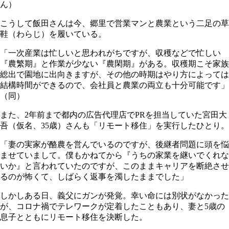
ん）
こうして飯田さんは今、郷里で営業マンと農業という二足の草
鞋（わらじ）を履いている。
「一次産業は忙しいと思われがちですが、収穫などで忙しい
『農繁期』と作業が少ない『農閑期』がある。収穫期こそ家族
総出で園地に出向きますが、その他の時期はやり方によっては
結構時間ができるので、会社員と農業の両立も十分可能です」
（同）
また、2年前まで都内の広告代理店でPRを担当していた宮田大
吾（仮名、35歳）さんも「リモート移住」を実行したひとり。
「妻の実家が酪農を営んでいるのですが、後継者問題に頭を悩
ませていまして。僕もかねてから『うちの家業を継いでくれな
いか』と言われていたのですが、このままキャリアを断絶させ
るのが怖くて、しばらく返事を濁したままでした」
しかしある日、義父にガンが発覚。幸い命には別状がなかった
が、コロナ禍でテレワークが定着したこともあり、妻と5歳の
息子とともにリモート移住を決断した。