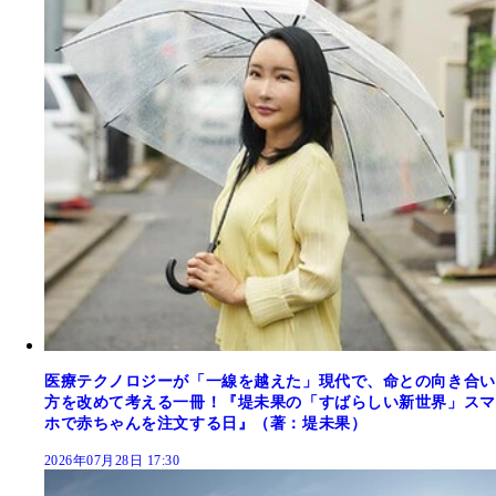
医療テクノロジーが「一線を越えた」現代で、命との向き合い
方を改めて考える一冊！『堤未果の「すばらしい新世界」スマ
ホで赤ちゃんを注文する日』（著：堤未果）
2026年07月28日 17:30