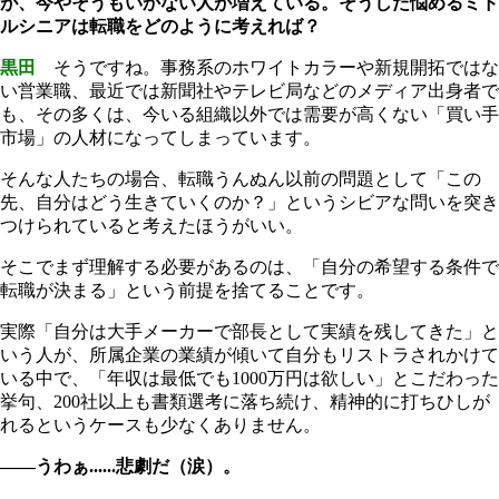
が、今やそうもいかない人が増えている。そうした悩めるミド
ルシニアは転職をどのように考えれば？
黒田
そうですね。事務系のホワイトカラーや新規開拓ではな
い営業職、最近では新聞社やテレビ局などのメディア出身者で
も、その多くは、今いる組織以外では需要が高くない「買い手
市場」の人材になってしまっています。
そんな人たちの場合、転職うんぬん以前の問題として「この
先、自分はどう生きていくのか？」というシビアな問いを突き
つけられていると考えたほうがいい。
そこでまず理解する必要があるのは、「自分の希望する条件で
転職が決まる」という前提を捨てることです。
実際「自分は大手メーカーで部長として実績を残してきた」と
いう人が、所属企業の業績が傾いて自分もリストラされかけて
いる中で、「年収は最低でも1000万円は欲しい」とこだわった
挙句、200社以上も書類選考に落ち続け、精神的に打ちひしが
れるというケースも少なくありません。
――うわぁ......悲劇だ（涙）。