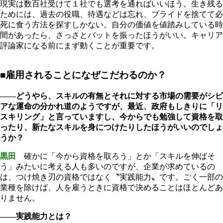
現実は数百社受けて１社でも選考を通ればいいほう。生き残る
ためには、過去の役職、待遇などは忘れ、プライドを捨てて必
死に食う方法を探すしかない。自分の価値を値踏みしている時
間があったら、さっさとバットを振ったほうがいい。キャリア
評論家になる前にまず動くことが重要です。
■雇用されることになぜこだわるのか？
――どうやら、スキルの有無とそれに対する市場の需要がシビ
アな運命の分かれ道のようですが、最近、政府もしきりに「リ
スキリング」と言っていますし、今からでも勉強して資格を取
ったり、新たなスキルを身につけたりしたほうがいいのでしょ
うか？
黒田
確かに「今から資格を取ろう」とか「スキルを伸ばそ
う」みたいに考える人も多いのですが、企業が求めているの
は、つけ焼き刃の資格ではなく〝実践能力〟です。ごく一部の
業種を除けば、人を雇うときに資格で決めることはほとんどあ
りません。
――実践能力とは？