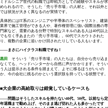
ミドルシニア世代の転職では即戦力としての経験やスキルが求
められるので、そうした「売り手市場」の人材と、それ以外と
では状況が大きく異なるのが実情です。
具体的にはIT系のエンジニアや半導体のスペシャリスト、建築
業界で施工管理ができる人や、著作権管理に強い国際法務の専
門家など、需要のある分野で特別なスキルのある人は40代以上
でも引く手あまたの「売り手市場」。60代でスカウトされた
り、複数の企業に追いかけ回されたりしている人もいます。
――まさにハイクラス転職ですね！
黒田
そういう「売り手市場」の人たちは、自分から売り込ま
なくても、ヘッドハンターから自然に声がかかります。そうい
う人は提示される条件を踏まえて、よそに移るほうがいいの
か、今の会社に残るのかという選択肢を持っている状態です。
■大企業の高給取りは錯覚しているケースも
――問題はそうしたスキルを持たない40代、50代。以前なら定
年退職まで勤め上げ、そのまま逃げ切れた人も多かったです