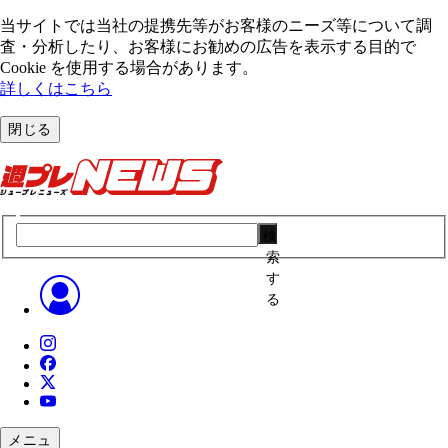
当サイトでは当社の提携先等がお客様のニーズ等について調
査・分析したり、お客様にお勧めの広告を表⽰する⽬的で
Cookie を使⽤する場合があります。
詳しくはこちら
閉じる
検
索
す
る
メニュ