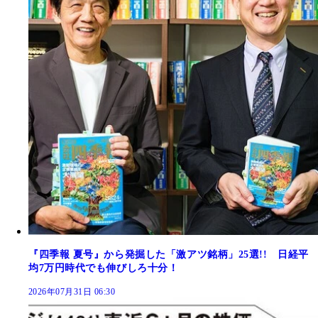
『四季報 夏号』から発掘した「激アツ銘柄」25選!! 日経平
均7万円時代でも伸びしろ十分！
2026年07月31日 06:30