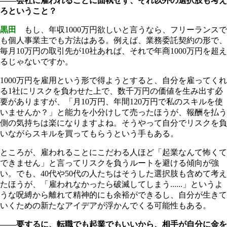
――会社に雇われることに固執せず、それ以外の選択肢も考え
ろということ？
黒田
もし、年収1000万円欲しいと言うなら、フリーランスで
も個人事業主でも方法はある。例えば、業務委託契約の形で、
毎月10万円の取引先が10社あれば、それで年商1000万円を超え
るじゃないですか。
1000万円を雇用という形で得ようとすると、自分を雇ってくれ
る1社にリスクを負わせた上で、数千万円の価値を生み出す必
要がありますが、「月10万円、年間120万円で私のスキルを使
いませんか？」と能力を小分けして売ったほうが、報酬を払う
側の気持ちは楽になりますよね。そうやって自分でリスクを負
いながらスキルを買ってもらうという手もある。
ところが、雇われることにこだわる人ほど「起業なんて怖くて
できません」と言ってリスクを負うルートを避ける傾向が強
い。でも、40代や50代の人たちはそうした選択肢も含めて考え
たほうが、「雇われなかったら破滅してしまう......」というよ
うな呪縛から離れて精神的にも余裕ができるし、自分が生きて
いくための新たなアイデアが浮かんでくる可能性もある。
――要するに、転職でも起業でもいいから、相手が自分に金を