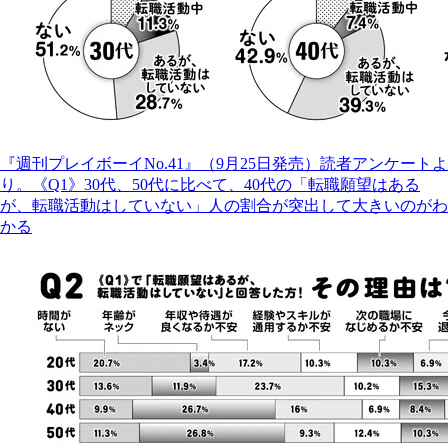
『週刊プレイボーイNo.41』（9月25日発売）読者アンケートよ
り。《Q1》30代、50代に比べて、40代の「転職願望はある
が、転職活動はしていない」人の割合が突出して大きいのがわ
かる