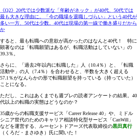
《Q2》20代では少数派な「年齢がネック」が40代、50代では
最も大きな理由に。「今の職場を退職しづらい」という40代が
多い一方、50代は少数。40代は現場の第一線で働き盛りだから
か
すると、最も転職への意欲が高かったのはなんと40代！ 特に
顕著なのは「転職願望はあるが、転職活動はしていない」の
39.3％。
さらに、「過去2年以内に転職した」人（10.4％）と、「転職
活動中」の人（7.4％）を合わせると、半数を大きく超える
57.1％がなんらかの形で転職願望を持っている（持っていた）
ことになる。
ただし、これはあくまでも週プレの読者アンケートの結果。40
代以上の転職の実態はどうなのか？
35歳からの転職支援サービス「Career Release 40」や、ミドル
シニア世代のためのキャリア相談特化型サービス「CanWill」
などを運営する、ルーセントドアーズ代表取締役の
黒田真行
（くろだ・まさゆき）氏に聞いた！